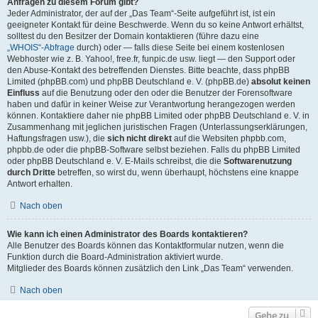
Anfragen zu diesem Forum gibt?
Jeder Administrator, der auf der „Das Team“-Seite aufgeführt ist, ist ein
geeigneter Kontakt für deine Beschwerde. Wenn du so keine Antwort erhältst,
solltest du den Besitzer der Domain kontaktieren (führe dazu eine
„WHOIS“-Abfrage
durch) oder — falls diese Seite bei einem kostenlosen
Webhoster wie z. B. Yahoo!, free.fr, funpic.de usw. liegt — den Support oder
den Abuse-Kontakt des betreffenden Dienstes. Bitte beachte, dass phpBB
Limited (phpBB.com) und phpBB Deutschland e. V. (phpBB.de)
absolut keinen
Einfluss
auf die Benutzung oder den oder die Benutzer der Forensoftware
haben und dafür in keiner Weise zur Verantwortung herangezogen werden
können. Kontaktiere daher nie phpBB Limited oder phpBB Deutschland e. V. in
Zusammenhang mit jeglichen juristischen Fragen (Unterlassungserklärungen,
Haftungsfragen usw.), die
sich nicht direkt
auf die Websiten phpbb.com,
phpbb.de oder die phpBB-Software selbst beziehen. Falls du phpBB Limited
oder phpBB Deutschland e. V. E-Mails schreibst, die die
Softwarenutzung
durch Dritte
betreffen, so wirst du, wenn überhaupt, höchstens eine knappe
Antwort erhalten.
Nach oben
Wie kann ich einen Administrator des Boards kontaktieren?
Alle Benutzer des Boards können das Kontaktformular nutzen, wenn die
Funktion durch die Board-Administration aktiviert wurde.
Mitglieder des Boards können zusätzlich den Link „Das Team“ verwenden.
Nach oben
Gehe zu