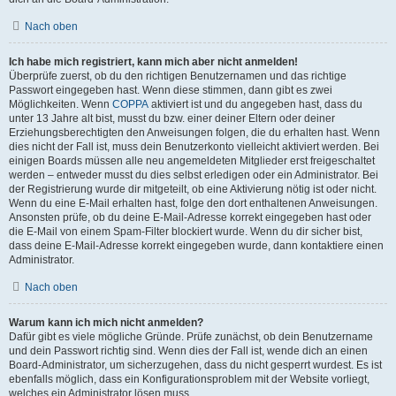
Nach oben
Ich habe mich registriert, kann mich aber nicht anmelden!
Überprüfe zuerst, ob du den richtigen Benutzernamen und das richtige
Passwort eingegeben hast. Wenn diese stimmen, dann gibt es zwei
Möglichkeiten. Wenn
COPPA
aktiviert ist und du angegeben hast, dass du
unter 13 Jahre alt bist, musst du bzw. einer deiner Eltern oder deiner
Erziehungsberechtigten den Anweisungen folgen, die du erhalten hast. Wenn
dies nicht der Fall ist, muss dein Benutzerkonto vielleicht aktiviert werden. Bei
einigen Boards müssen alle neu angemeldeten Mitglieder erst freigeschaltet
werden – entweder musst du dies selbst erledigen oder ein Administrator. Bei
der Registrierung wurde dir mitgeteilt, ob eine Aktivierung nötig ist oder nicht.
Wenn du eine E-Mail erhalten hast, folge den dort enthaltenen Anweisungen.
Ansonsten prüfe, ob du deine E-Mail-Adresse korrekt eingegeben hast oder
die E-Mail von einem Spam-Filter blockiert wurde. Wenn du dir sicher bist,
dass deine E-Mail-Adresse korrekt eingegeben wurde, dann kontaktiere einen
Administrator.
Nach oben
Warum kann ich mich nicht anmelden?
Dafür gibt es viele mögliche Gründe. Prüfe zunächst, ob dein Benutzername
und dein Passwort richtig sind. Wenn dies der Fall ist, wende dich an einen
Board-Administrator, um sicherzugehen, dass du nicht gesperrt wurdest. Es ist
ebenfalls möglich, dass ein Konfigurationsproblem mit der Website vorliegt,
welches ein Administrator lösen muss.