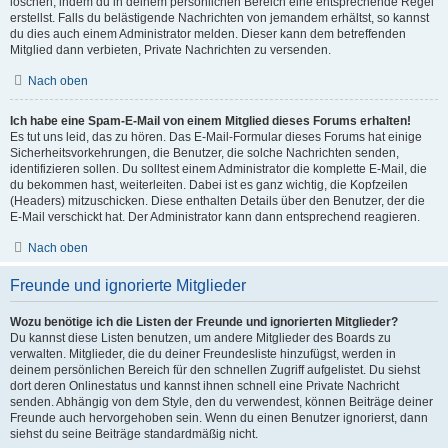
löschen, indem du in deinem persönlichen Bereich eine entsprechende Regel
erstellst. Falls du belästigende Nachrichten von jemandem erhältst, so kannst
du dies auch einem Administrator melden. Dieser kann dem betreffenden
Mitglied dann verbieten, Private Nachrichten zu versenden.
Nach oben
Ich habe eine Spam-E-Mail von einem Mitglied dieses Forums erhalten!
Es tut uns leid, das zu hören. Das E-Mail-Formular dieses Forums hat einige
Sicherheitsvorkehrungen, die Benutzer, die solche Nachrichten senden,
identifizieren sollen. Du solltest einem Administrator die komplette E-Mail, die
du bekommen hast, weiterleiten. Dabei ist es ganz wichtig, die Kopfzeilen
(Headers) mitzuschicken. Diese enthalten Details über den Benutzer, der die
E-Mail verschickt hat. Der Administrator kann dann entsprechend reagieren.
Nach oben
Freunde und ignorierte Mitglieder
Wozu benötige ich die Listen der Freunde und ignorierten Mitglieder?
Du kannst diese Listen benutzen, um andere Mitglieder des Boards zu
verwalten. Mitglieder, die du deiner Freundesliste hinzufügst, werden in
deinem persönlichen Bereich für den schnellen Zugriff aufgelistet. Du siehst
dort deren Onlinestatus und kannst ihnen schnell eine Private Nachricht
senden. Abhängig von dem Style, den du verwendest, können Beiträge deiner
Freunde auch hervorgehoben sein. Wenn du einen Benutzer ignorierst, dann
siehst du seine Beiträge standardmäßig nicht.