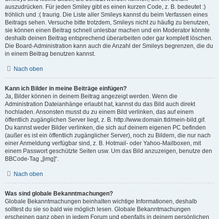
auszudrücken. Für jeden Smiley gibt es einen kurzen Code, z. B. bedeutet :)
fröhlich und :( traurig. Die Liste aller Smileys kannst du beim Verfassen eines
Beitrags sehen. Versuche bitte trotzdem, Smileys nicht zu häufig zu benutzen,
sie können einen Beitrag schnell unlesbar machen und ein Moderator könnte
deshalb deinen Beitrag entsprechend überarbeiten oder gar komplett löschen.
Die Board-Administration kann auch die Anzahl der Smileys begrenzen, die du
in einem Beitrag benutzen kannst.
Nach oben
Kann ich Bilder in meine Beiträge einfügen?
Ja, Bilder können in deinem Beitrag angezeigt werden. Wenn die
Administration Dateianhänge erlaubt hat, kannst du das Bild auch direkt
hochladen. Ansonsten musst du zu einem Bild verlinken, das auf einem
öffentlich zugänglichen Server liegt, z. B. http://www.domain.tld/mein-bild.gif.
Du kannst weder Bilder verlinken, die sich auf deinem eigenen PC befinden
(außer es ist ein öffentlich zugänglicher Server), noch zu Bildern, die nur nach
einer Anmeldung verfügbar sind, z. B. Hotmail- oder Yahoo-Mailboxen, mit
einem Passwort geschützte Seiten usw. Um das Bild anzuzeigen, benutze den
BBCode-Tag „[img]“.
Nach oben
Was sind globale Bekanntmachungen?
Globale Bekanntmachungen beinhalten wichtige Informationen, deshalb
solltest du sie so bald wie möglich lesen. Globale Bekanntmachungen
erscheinen ganz oben in jedem Forum und ebenfalls in deinem persönlichen