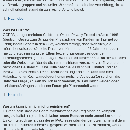
Avatarbilder, Private Nachrichten, E-Mail-Versand an andere Mitglieder, Beitritt
zu Benutzergruppen und so weiter. Wir empfehlen dir eine Anmeldung, da sie
schnell erledigt ist und dir zahlreiche Vorteile bietet.
Nach oben
Was ist COPPA?
COPPA, ausgeschrieben Children’s Online Privacy Protection Act of 1998
(deutsch: Gesetz zum Schutz der Privatsphäre von Kindern im Internet von
1998) ist ein Gesetz in den USA, welches festlegt, dass Websites, die
möglicherweise persönliche Daten von Kindern unter 13 Jahren erheben,
hierzu die Zustimmung der Eltern beziehungsweise des oder der
Erziehungsberechtigten benötigen. Wenn du dir unsicher bist, ob dies auf dich
oder die Website, auf der du dich zu registrieren versuchst, zutrifft, ziehe einen
rechtlichen Beistand zu Rate. Bitte beachte, dass phpBB Limited und der
Besitzer dieses Boards keine Rechtsberatung anbieten kann und nicht die
Anlaufstelle für Rechtsangelegenheiten jeglicher Art ist; außer solchen, die
unter der Frage „An wen soll ich mich wenden, falls es Beschwerden oder
juristische Anfragen zu diesem Forum gibt?“ behandelt werden.
Nach oben
Warum kann ich mich nicht registrieren?
Es kann sein, dass die Board-Administration die Registrierung komplett
ausgeschaltet hat, damit sich keine neuen Benutzer mehr anmelden können.
Es könnte auch sein, dass deine IP-Adresse oder der Benutzername, mit dem
du dich registrieren möchtest, gesperrt wurden. Um Hilfe zu erhalten, wende
dich an die Board-Administration.