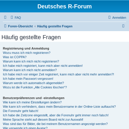
Deutsches R-Forum
FAQ
Anmelden
S
Foren-Übersicht
Häufig gestellte Fragen
u
Häufig gestellte Fragen
c
h
Registrierung und Anmeldung
Wozu muss ich mich registrieren?
e
Was ist COPPA?
Warum kann ich mich nicht registrieren?
Ich habe mich registriert, kann mich aber nicht anmelden!
Warum kann ich mich nicht anmelden?
Ich habe mich vor einiger Zeit registriert, kann mich aber nicht mehr anmelden?!
Ich habe mein Passwort vergessen!
Warum werde ich automatisch abgemeldet?
Wozu ist die Funktion „Alle Cookies löschen“?
Benutzerpräferenzen und -einstellungen
Wie kann ich meine Einstellungen ändern?
Wie kann ich verhindern, dass mein Benutzername in der Online-Liste auftaucht?
Die Forenuhr geht falsch!
Ich habe die Zeitzone eingestellt, aber die Forenuhr geht immer noch falsch!
Meine Sprache steht auf diesem Board nicht zur Auswahl!
Was sind das für Bilder, die bei meinem Benutzernamen angezeigt werden?
Wie verwende ich einen Avatar?