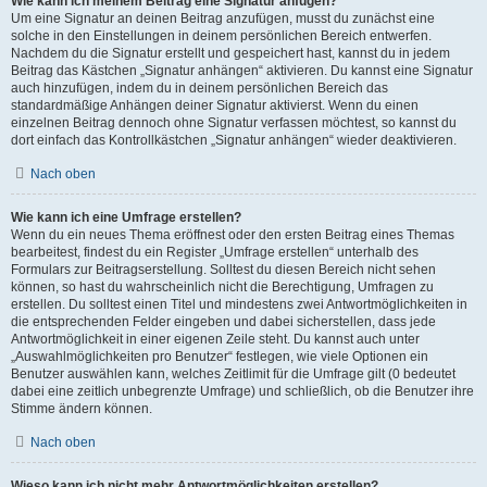
Wie kann ich meinem Beitrag eine Signatur anfügen?
Um eine Signatur an deinen Beitrag anzufügen, musst du zunächst eine
solche in den Einstellungen in deinem persönlichen Bereich entwerfen.
Nachdem du die Signatur erstellt und gespeichert hast, kannst du in jedem
Beitrag das Kästchen „Signatur anhängen“ aktivieren. Du kannst eine Signatur
auch hinzufügen, indem du in deinem persönlichen Bereich das
standardmäßige Anhängen deiner Signatur aktivierst. Wenn du einen
einzelnen Beitrag dennoch ohne Signatur verfassen möchtest, so kannst du
dort einfach das Kontrollkästchen „Signatur anhängen“ wieder deaktivieren.
Nach oben
Wie kann ich eine Umfrage erstellen?
Wenn du ein neues Thema eröffnest oder den ersten Beitrag eines Themas
bearbeitest, findest du ein Register „Umfrage erstellen“ unterhalb des
Formulars zur Beitragserstellung. Solltest du diesen Bereich nicht sehen
können, so hast du wahrscheinlich nicht die Berechtigung, Umfragen zu
erstellen. Du solltest einen Titel und mindestens zwei Antwortmöglichkeiten in
die entsprechenden Felder eingeben und dabei sicherstellen, dass jede
Antwortmöglichkeit in einer eigenen Zeile steht. Du kannst auch unter
„Auswahlmöglichkeiten pro Benutzer“ festlegen, wie viele Optionen ein
Benutzer auswählen kann, welches Zeitlimit für die Umfrage gilt (0 bedeutet
dabei eine zeitlich unbegrenzte Umfrage) und schließlich, ob die Benutzer ihre
Stimme ändern können.
Nach oben
Wieso kann ich nicht mehr Antwortmöglichkeiten erstellen?