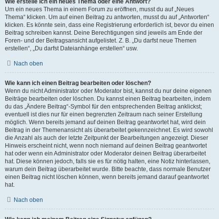
Wie erstelle ich ein neues Thema oder eine Antwort?
Um ein neues Thema in einem Forum zu eröffnen, musst du auf „Neues
Thema“ klicken. Um auf einen Beitrag zu antworten, musst du auf „Antworten“
klicken. Es könnte sein, dass eine Registrierung erforderlich ist, bevor du einen
Beitrag schreiben kannst. Deine Berechtigungen sind jeweils am Ende der
Foren- und der Beitragsansicht aufgelistet. Z. B. „Du darfst neue Themen
erstellen“, „Du darfst Dateianhänge erstellen“ usw.
Nach oben
Wie kann ich einen Beitrag bearbeiten oder löschen?
Wenn du nicht Administrator oder Moderator bist, kannst du nur deine eigenen
Beiträge bearbeiten oder löschen. Du kannst einen Beitrag bearbeiten, indem
du das „Ändere Beitrag“-Symbol für den entsprechenden Beitrag anklickst;
eventuell ist dies nur für einen begrenzten Zeitraum nach seiner Erstellung
möglich. Wenn bereits jemand auf deinen Beitrag geantwortet hat, wird dein
Beitrag in der Themenansicht als überarbeitet gekennzeichnet. Es wird sowohl
die Anzahl als auch der letzte Zeitpunkt der Bearbeitungen angezeigt. Dieser
Hinweis erscheint nicht, wenn noch niemand auf deinen Beitrag geantwortet
hat oder wenn ein Administrator oder Moderator deinen Beitrag überarbeitet
hat. Diese können jedoch, falls sie es für nötig halten, eine Notiz hinterlassen,
warum dein Beitrag überarbeitet wurde. Bitte beachte, dass normale Benutzer
einen Beitrag nicht löschen können, wenn bereits jemand darauf geantwortet
hat.
Nach oben