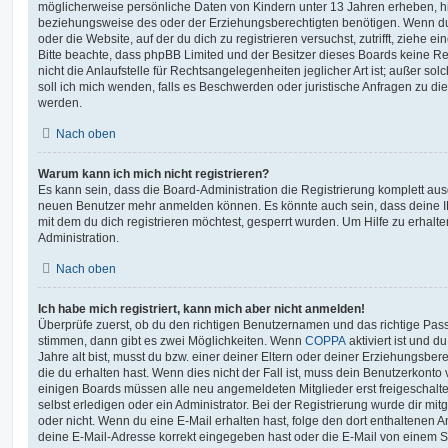
möglicherweise persönliche Daten von Kindern unter 13 Jahren erheben, h
beziehungsweise des oder der Erziehungsberechtigten benötigen. Wenn du di
oder die Website, auf der du dich zu registrieren versuchst, zutrifft, ziehe e
Bitte beachte, dass phpBB Limited und der Besitzer dieses Boards keine 
nicht die Anlaufstelle für Rechtsangelegenheiten jeglicher Art ist; außer so
soll ich mich wenden, falls es Beschwerden oder juristische Anfragen zu d
werden.
Nach oben
Warum kann ich mich nicht registrieren?
Es kann sein, dass die Board-Administration die Registrierung komplett ausg
neuen Benutzer mehr anmelden können. Es könnte auch sein, dass deine 
mit dem du dich registrieren möchtest, gesperrt wurden. Um Hilfe zu erhalt
Administration.
Nach oben
Ich habe mich registriert, kann mich aber nicht anmelden!
Überprüfe zuerst, ob du den richtigen Benutzernamen und das richtige Pa
stimmen, dann gibt es zwei Möglichkeiten. Wenn
COPPA
aktiviert ist und 
Jahre alt bist, musst du bzw. einer deiner Eltern oder deiner Erziehungsbe
die du erhalten hast. Wenn dies nicht der Fall ist, muss dein Benutzerkonto v
einigen Boards müssen alle neu angemeldeten Mitglieder erst freigeschalt
selbst erledigen oder ein Administrator. Bei der Registrierung wurde dir mitget
oder nicht. Wenn du eine E-Mail erhalten hast, folge den dort enthaltenen
deine E-Mail-Adresse korrekt eingegeben hast oder die E-Mail von einem S