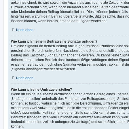
gekennzeichnet. Es wird sowohl die Anzahl als auch der letzte Zeitpunkt d
Hinweis erscheint nicht, wenn noch niemand auf deinen Beitrag geantwortet
oder Moderator deinen Beitrag überarbeitet hat. Diese können jedoch, falls s
hinterlassen, warum dein Beitrag überarbeitet wurde. Bitte beachte, dass n
löschen können, wenn bereits jemand darauf geantwortet hat.
Nach oben
Wie kann ich meinem Beitrag eine Signatur anfügen?
Um eine Signatur an deinen Beitrag anzufügen, musst du zunächst eine sol
persönlichen Bereich entwerfen. Nachdem du die Signatur erstellt und gesp
Beitrag das Kästchen „Signatur anhängen“ aktivieren. Du kannst eine Signa
deinem persönlichen Bereich das standardmäßige Anhängen deiner Signatu
einzelnen Beitrag dennoch ohne Signatur verfassen möchtest, so kannst du 
„Signatur anhängen“ wieder deaktivieren.
Nach oben
Wie kann ich eine Umfrage erstellen?
Wenn du ein neues Thema eröffnest oder den ersten Beitrag eines Themas be
„Umfrage erstellen“ unterhalb des Formulars zur Beitragserstellung. Solltes
können, so hast du wahrscheinlich nicht die Berechtigung, Umfragen zu erste
mindestens zwei Antwortmöglichkeiten in die entsprechenden Felder eingeb
jede Antwortmöglichkeit in einer eigenen Zeile steht. Du kannst auch unter
Benutzer“ festlegen, wie viele Optionen ein Benutzer auswählen kann, welche
bedeutet dabei eine zeitlich unbegrenzte Umfrage) und schließlich, ob die
können.