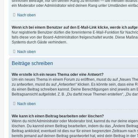
sinnlosen Beiträge, nur um deinen Rang zu erhöhen — die meisten Boards 
ein Moderator oder Administrator wird deinen Rang unter Umständen einfa
Nach oben
Wenn ich bei einem Benutzer auf den E-Mail-Link klicke, werde ich aufg
Nur registrierte Benutzer dürfen die foreninterne E-Mail-Funktion für Nachr
falls diese von der Board-Administration freigeschaltet wurde. Diese Maßn
Systems durch Gäste verhindern.
Nach oben
Beiträge schreiben
Wie erstelle ich ein neues Thema oder eine Antwort?
Um ein neues Thema in einem Forum zu eröffnen, musst du auf „Neues Them
zu antworten, musst du auf „Antworten“ klicken. Es könnte sein, dass eine Reg
du einen Beitrag schreiben kannst. Deine Berechtigungen sind jeweils am 
Beitragsansicht aufgelistet. Z. B. „Du darfst neue Themen erstellen“, „Du da
Nach oben
Wie kann ich einen Beitrag bearbeiten oder löschen?
Wenn du nicht Administrator oder Moderator bist, kannst du nur deine eige
löschen. Du kannst einen Beitrag bearbeiten, indem du das „Ändere Beitr
Beitrag anklickst; eventuell ist dies nur für einen begrenzten Zeitraum nac
bereits jemand auf deinen Beitrag geantwortet hat, wird dein Beitrag in der