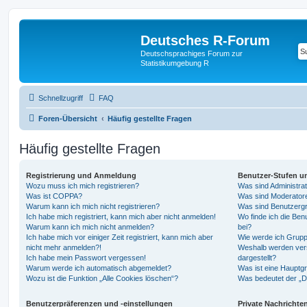
Deutsches R-Forum
Deutschsprachiges Forum zur
Statistikumgebung R
Schnellzugriff
FAQ
Foren-Übersicht
Häufig gestellte Fragen
Häufig gestellte Fragen
Registrierung und Anmeldung
Benutzer-Stufen u
Wozu muss ich mich registrieren?
Was sind Administra
Was ist COPPA?
Was sind Moderator
Warum kann ich mich nicht registrieren?
Was sind Benutzerg
Ich habe mich registriert, kann mich aber nicht anmelden!
Wo finde ich die Ben
Warum kann ich mich nicht anmelden?
bei?
Ich habe mich vor einiger Zeit registriert, kann mich aber
Wie werde ich Grupp
nicht mehr anmelden?!
Weshalb werden ver
Ich habe mein Passwort vergessen!
dargestellt?
Warum werde ich automatisch abgemeldet?
Was ist eine Hauptg
Wozu ist die Funktion „Alle Cookies löschen“?
Was bedeutet der „Da
Benutzerpräferenzen und -einstellungen
Private Nachrichte