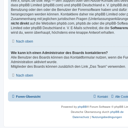
free.fr, funpic.de usw. liegt — den Support oder den Abuse-Kontakt des betr
dass phpBB Limited (phpBB.com) und phpBB Deutschland e. V. (phpBB.de
Benutzung oder den oder die Benutzer der Forensoftware haben und dafür 
herangezogen werden können. Kontaktiere daher nie phpBB Limited oder p
Zusammenhang mit jeglichen juristischen Fragen (Unterlassungserklärunge
nicht direkt
auf die Websiten phpbb.com, phpbb.de oder die phpBB-Softwar
Limited oder phpBB Deutschland e. V. E-Mails schreibst, die die
Softwarenu
wirst du, wenn überhaupt, höchstens eine knappe Antwort erhalten.
Nach oben
Wie kann ich einen Administrator des Boards kontaktieren?
Alle Benutzer des Boards können das Kontaktformular nutzen, wenn die Fun
Administration aktiviert wurde.
Mitglieder des Boards können zusätzlich den Link „Das Team“ verwenden.
Nach oben
Foren-Übersicht
Kontakt
Alle Coo
Powered by
phpBB
® Forum Software © phpBB Lim
Deutsche Übersetzung durch
phpBB.de
Datenschutz
|
Nutzungsbedingungen