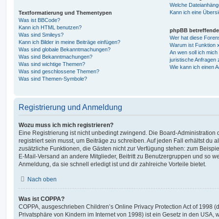
Welche Dateianhänge
Kann ich eine Übersi
Textformatierung und Thementypen
Was ist BBCode?
Kann ich HTML benutzen?
phpBB betreffende
Was sind Smileys?
Wer hat diese Foren
Kann ich Bilder in meine Beiträge einfügen?
Warum ist Funktion x
Was sind globale Bekanntmachungen?
An wen soll ich mic
Was sind Bekanntmachungen?
juristische Anfragen
Was sind wichtige Themen?
Wie kann ich einen A
Was sind geschlossene Themen?
Was sind Themen-Symbole?
Registrierung und Anmeldung
Wozu muss ich mich registrieren?
Eine Registrierung ist nicht unbedingt zwingend. Die Board-Administration
registriert sein musst, um Beiträge zu schreiben. Auf jeden Fall erhältst du als
zusätzliche Funktionen, die Gästen nicht zur Verfügung stehen: zum Beispiel
E-Mail-Versand an andere Mitglieder, Beitritt zu Benutzergruppen und so wei
Anmeldung, da sie schnell erledigt ist und dir zahlreiche Vorteile bietet.
Nach oben
Was ist COPPA?
COPPA, ausgeschrieben Children’s Online Privacy Protection Act of 1998 (
Privatsphäre von Kindern im Internet von 1998) ist ein Gesetz in den USA, w