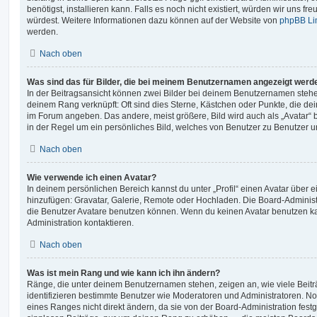
benötigst, installieren kann. Falls es noch nicht existiert, würden wir uns f
würdest. Weitere Informationen dazu können auf der Website von
phpBB Li
werden.
Nach oben
Was sind das für Bilder, die bei meinem Benutzernamen angezeigt werd
In der Beitragsansicht können zwei Bilder bei deinem Benutzernamen stehen.
deinem Rang verknüpft: Oft sind dies Sterne, Kästchen oder Punkte, die de
im Forum angeben. Das andere, meist größere, Bild wird auch als „Avatar“ b
in der Regel um ein persönliches Bild, welches von Benutzer zu Benutzer unt
Nach oben
Wie verwende ich einen Avatar?
In deinem persönlichen Bereich kannst du unter „Profil“ einen Avatar über 
hinzufügen: Gravatar, Galerie, Remote oder Hochladen. Die Board-Adminis
die Benutzer Avatare benutzen können. Wenn du keinen Avatar benutzen kan
Administration kontaktieren.
Nach oben
Was ist mein Rang und wie kann ich ihn ändern?
Ränge, die unter deinem Benutzernamen stehen, zeigen an, wie viele Beiträg
identifizieren bestimmte Benutzer wie Moderatoren und Administratoren. N
eines Ranges nicht direkt ändern, da sie von der Board-Administration festg