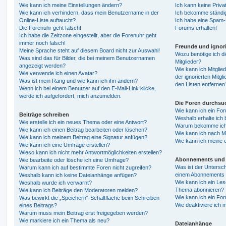
Wie kann ich meine Einstellungen ändern?
Ich kann keine Priva
Wie kann ich verhindern, dass mein Benutzername in der
Ich bekomme ständig
Online-Liste auftaucht?
Ich habe eine Spam-E
Die Forenuhr geht falsch!
Forums erhalten!
Ich habe die Zeitzone eingestellt, aber die Forenuhr geht
immer noch falsch!
Freunde und ignori
Meine Sprache steht auf diesem Board nicht zur Auswahl!
Wozu benötige ich di
Was sind das für Bilder, die bei meinem Benutzernamen
Mitglieder?
angezeigt werden?
Wie kann ich Mitglied
Wie verwende ich einen Avatar?
der ignorierten Mitg
Was ist mein Rang und wie kann ich ihn ändern?
den Listen entfernen
Wenn ich bei einem Benutzer auf den E-Mail-Link klicke,
werde ich aufgefordert, mich anzumelden.
Die Foren durchsu
Wie kann ich ein Fo
Beiträge schreiben
Weshalb erhalte ich 
Wie erstelle ich ein neues Thema oder eine Antwort?
Warum bekomme ich b
Wie kann ich einen Beitrag bearbeiten oder löschen?
Wie kann ich nach M
Wie kann ich meinem Beitrag eine Signatur anfügen?
Wie kann ich meine 
Wie kann ich eine Umfrage erstellen?
Wieso kann ich nicht mehr Antwortmöglichkeiten erstellen?
Abonnements und 
Wie bearbeite oder lösche ich eine Umfrage?
Was ist der Untersc
Warum kann ich auf bestimmte Foren nicht zugreifen?
einem Abonnements 
Weshalb kann ich keine Dateianhänge anfügen?
Wie kann ich ein Les
Weshalb wurde ich verwarnt?
Thema abonnieren?
Wie kann ich Beiträge den Moderatoren melden?
Wie kann ich ein Fo
Was bewirkt die „Speichern“-Schaltfläche beim Schreiben
Wie deaktiviere ich
eines Beitrags?
Warum muss mein Beitrag erst freigegeben werden?
Wie markiere ich ein Thema als neu?
Dateianhänge