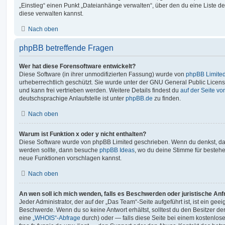
„Einstieg“ einen Punkt „Dateianhänge verwalten“, über den du eine Liste d
diese verwalten kannst.
Nach oben
phpBB betreffende Fragen
Wer hat diese Forensoftware entwickelt?
Diese Software (in ihrer unmodifizierten Fassung) wurde von
phpBB Limite
urheberrechtlich geschützt. Sie wurde unter der GNU General Public License
und kann frei vertrieben werden. Weitere Details findest du
auf der Seite v
deutschsprachige Anlaufstelle ist unter
phpBB.de
zu finden.
Nach oben
Warum ist Funktion x oder y nicht enthalten?
Diese Software wurde von phpBB Limited geschrieben. Wenn du denkst, das
werden sollte, dann besuche
phpBB Ideas
, wo du deine Stimme für beste
neue Funktionen vorschlagen kannst.
Nach oben
An wen soll ich mich wenden, falls es Beschwerden oder juristische An
Jeder Administrator, der auf der „Das Team“-Seite aufgeführt ist, ist ein geei
Beschwerde. Wenn du so keine Antwort erhältst, solltest du den Besitzer de
eine
„WHOIS“-Abfrage
durch) oder — falls diese Seite bei einem kostenlos