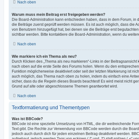
Nach oben
Warum muss mein Beitrag erst freigegeben werden?
Die Board-Administration kann entschieden haben, dass in dem Forum, in de
die Beiträge zuerst geprüft werden müssen. Es ist auch möglich, dass die A
von Benutzern hinzugefügt hat, bei denen sie die Beiträge erst begutachten
sichtbar werden. Bitte kontaktiere die Board-Administration, wenn du weiter
Nach oben
Wie markiere ich ein Thema als neu?
Durch Klicken des „Thema als neu markieren“-Links in der Beitragsansich
nach oben auf die erste Seite des Forums holen. Wenn du den entsprechende
Funktion möglicherweise deaktiviert oder seit der letzten Markierung ist nic
auch möglich, das Thema nach oben zu holen, indem du einfach eine Antwort
sicher, dass du die Regeln dieses Boards beachtest! Es wird meist nicht ge
Grund auf alte oder abgeschlossene Themen geantwortet wird.
Nach oben
Textformatierung und Thementypen
Was ist BBCode?
BBCode ist eine spezielle Umsetzung von HTML, die dir weitreichende For
Text gibt. Die Rechte zur Verwendung von BBCode werden durch die Board
jedoch auch durch dich für jeden einzelnen Beitrag deaktiviert werden. BB
aufgebaut, jedoch werden Tags von eckigen („[“ und „]“) statt spitzen („<“ 