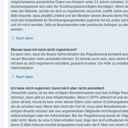
möglicherweise persönliche Daten von Kindern unter 13 Jahren erheben, h
beziehungsweise des oder der Erziehungsberechtigten benötigen. Wenn du di
oder die Website, auf der du dich zu registrieren versuchst, zutrifft, ziehe e
Bitte beachte, dass phpBB Limited und der Besitzer dieses Boards keine 
nicht die Anlaufstelle für Rechtsangelegenheiten jeglicher Art ist; außer so
soll ich mich wenden, falls es Beschwerden oder juristische Anfragen zu d
werden.
Nach oben
Warum kann ich mich nicht registrieren?
Es kann sein, dass die Board-Administration die Registrierung komplett ausg
neuen Benutzer mehr anmelden können. Es könnte auch sein, dass deine 
mit dem du dich registrieren möchtest, gesperrt wurden. Um Hilfe zu erhalt
Administration.
Nach oben
Ich habe mich registriert, kann mich aber nicht anmelden!
Überprüfe zuerst, ob du den richtigen Benutzernamen und das richtige Pa
stimmen, dann gibt es zwei Möglichkeiten. Wenn
COPPA
aktiviert ist und 
Jahre alt bist, musst du bzw. einer deiner Eltern oder deiner Erziehungsbe
die du erhalten hast. Wenn dies nicht der Fall ist, muss dein Benutzerkonto v
einigen Boards müssen alle neu angemeldeten Mitglieder erst freigeschalt
selbst erledigen oder ein Administrator. Bei der Registrierung wurde dir mitget
oder nicht. Wenn du eine E-Mail erhalten hast, folge den dort enthaltenen
deine E-Mail-Adresse korrekt eingegeben hast oder die E-Mail von einem S