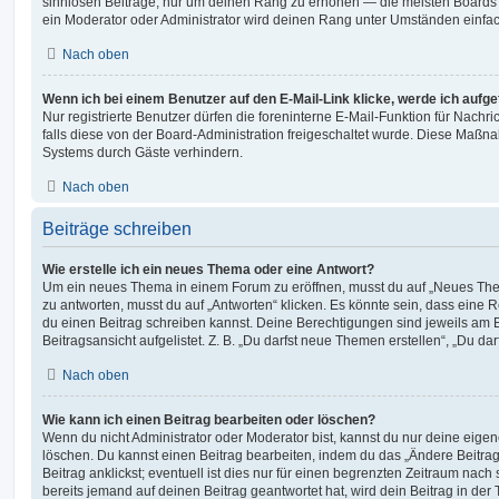
sinnlosen Beiträge, nur um deinen Rang zu erhöhen — die meisten Boards 
ein Moderator oder Administrator wird deinen Rang unter Umständen einfa
Nach oben
Wenn ich bei einem Benutzer auf den E-Mail-Link klicke, werde ich aufg
Nur registrierte Benutzer dürfen die foreninterne E-Mail-Funktion für Nachr
falls diese von der Board-Administration freigeschaltet wurde. Diese Maßn
Systems durch Gäste verhindern.
Nach oben
Beiträge schreiben
Wie erstelle ich ein neues Thema oder eine Antwort?
Um ein neues Thema in einem Forum zu eröffnen, musst du auf „Neues Them
zu antworten, musst du auf „Antworten“ klicken. Es könnte sein, dass eine Reg
du einen Beitrag schreiben kannst. Deine Berechtigungen sind jeweils am 
Beitragsansicht aufgelistet. Z. B. „Du darfst neue Themen erstellen“, „Du da
Nach oben
Wie kann ich einen Beitrag bearbeiten oder löschen?
Wenn du nicht Administrator oder Moderator bist, kannst du nur deine eige
löschen. Du kannst einen Beitrag bearbeiten, indem du das „Ändere Beitr
Beitrag anklickst; eventuell ist dies nur für einen begrenzten Zeitraum nac
bereits jemand auf deinen Beitrag geantwortet hat, wird dein Beitrag in der