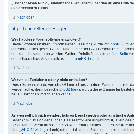
„Einstieg“ einen Punkt „Dateianhänge verwalten“, über den du eine Liste d
diese verwalten kannst.
Nach oben
phpBB betreffende Fragen
Wer hat diese Forensoftware entwickelt?
Diese Software (in ihrer unmodifizierten Fassung) wurde von
phpBB Limite
urheberrechtlich geschützt. Sie wurde unter der GNU General Public License
und kann frei vertrieben werden. Weitere Details findest du
auf der Seite v
deutschsprachige Anlaufstelle ist unter
phpBB.de
zu finden.
Nach oben
Warum ist Funktion x oder y nicht enthalten?
Diese Software wurde von phpBB Limited geschrieben. Wenn du denkst, das
werden sollte, dann besuche
phpBB Ideas
, wo du deine Stimme für beste
neue Funktionen vorschlagen kannst.
Nach oben
An wen soll ich mich wenden, falls es Beschwerden oder juristische An
Jeder Administrator, der auf der „Das Team“-Seite aufgeführt ist, ist ein geei
Beschwerde. Wenn du so keine Antwort erhältst, solltest du den Besitzer de
eine
„WHOIS“-Abfrage
durch) oder — falls diese Seite bei einem kostenlos