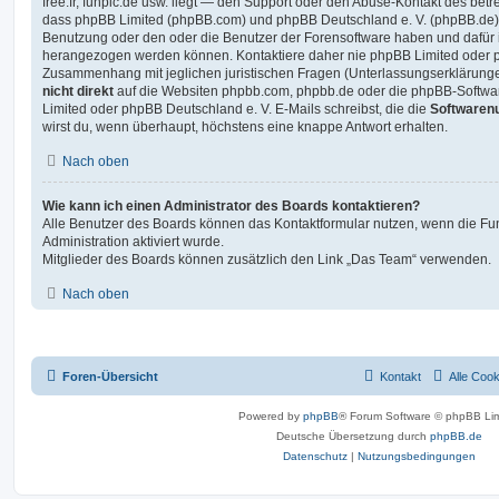
free.fr, funpic.de usw. liegt — den Support oder den Abuse-Kontakt des betr
dass phpBB Limited (phpBB.com) und phpBB Deutschland e. V. (phpBB.de
Benutzung oder den oder die Benutzer der Forensoftware haben und dafür 
herangezogen werden können. Kontaktiere daher nie phpBB Limited oder p
Zusammenhang mit jeglichen juristischen Fragen (Unterlassungserklärunge
nicht direkt
auf die Websiten phpbb.com, phpbb.de oder die phpBB-Softwar
Limited oder phpBB Deutschland e. V. E-Mails schreibst, die die
Softwarenu
wirst du, wenn überhaupt, höchstens eine knappe Antwort erhalten.
Nach oben
Wie kann ich einen Administrator des Boards kontaktieren?
Alle Benutzer des Boards können das Kontaktformular nutzen, wenn die Fun
Administration aktiviert wurde.
Mitglieder des Boards können zusätzlich den Link „Das Team“ verwenden.
Nach oben
Foren-Übersicht
Kontakt
Alle Coo
Powered by
phpBB
® Forum Software © phpBB Lim
Deutsche Übersetzung durch
phpBB.de
Datenschutz
|
Nutzungsbedingungen