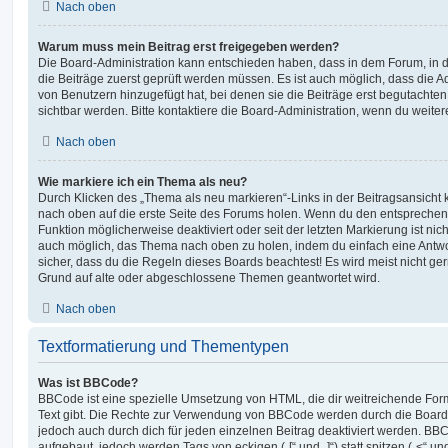
Nach oben
Warum muss mein Beitrag erst freigegeben werden?
Die Board-Administration kann entschieden haben, dass in dem Forum, in de
die Beiträge zuerst geprüft werden müssen. Es ist auch möglich, dass die A
von Benutzern hinzugefügt hat, bei denen sie die Beiträge erst begutachten
sichtbar werden. Bitte kontaktiere die Board-Administration, wenn du weiter
Nach oben
Wie markiere ich ein Thema als neu?
Durch Klicken des „Thema als neu markieren“-Links in der Beitragsansich
nach oben auf die erste Seite des Forums holen. Wenn du den entsprechende
Funktion möglicherweise deaktiviert oder seit der letzten Markierung ist nic
auch möglich, das Thema nach oben zu holen, indem du einfach eine Antwort
sicher, dass du die Regeln dieses Boards beachtest! Es wird meist nicht ge
Grund auf alte oder abgeschlossene Themen geantwortet wird.
Nach oben
Textformatierung und Thementypen
Was ist BBCode?
BBCode ist eine spezielle Umsetzung von HTML, die dir weitreichende For
Text gibt. Die Rechte zur Verwendung von BBCode werden durch die Board
jedoch auch durch dich für jeden einzelnen Beitrag deaktiviert werden. BB
aufgebaut, jedoch werden Tags von eckigen („[“ und „]“) statt spitzen („<“ 