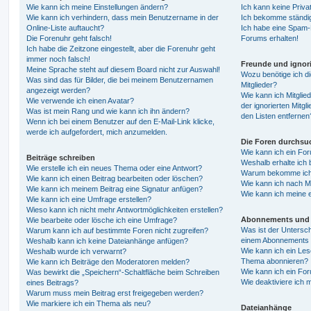
Wie kann ich meine Einstellungen ändern?
Ich kann keine Priva
Wie kann ich verhindern, dass mein Benutzername in der
Ich bekomme ständig
Online-Liste auftaucht?
Ich habe eine Spam-E
Die Forenuhr geht falsch!
Forums erhalten!
Ich habe die Zeitzone eingestellt, aber die Forenuhr geht
immer noch falsch!
Freunde und ignori
Meine Sprache steht auf diesem Board nicht zur Auswahl!
Wozu benötige ich di
Was sind das für Bilder, die bei meinem Benutzernamen
Mitglieder?
angezeigt werden?
Wie kann ich Mitglied
Wie verwende ich einen Avatar?
der ignorierten Mitg
Was ist mein Rang und wie kann ich ihn ändern?
den Listen entfernen
Wenn ich bei einem Benutzer auf den E-Mail-Link klicke,
werde ich aufgefordert, mich anzumelden.
Die Foren durchsu
Wie kann ich ein Fo
Beiträge schreiben
Weshalb erhalte ich 
Wie erstelle ich ein neues Thema oder eine Antwort?
Warum bekomme ich b
Wie kann ich einen Beitrag bearbeiten oder löschen?
Wie kann ich nach M
Wie kann ich meinem Beitrag eine Signatur anfügen?
Wie kann ich meine 
Wie kann ich eine Umfrage erstellen?
Wieso kann ich nicht mehr Antwortmöglichkeiten erstellen?
Abonnements und 
Wie bearbeite oder lösche ich eine Umfrage?
Was ist der Untersc
Warum kann ich auf bestimmte Foren nicht zugreifen?
einem Abonnements 
Weshalb kann ich keine Dateianhänge anfügen?
Wie kann ich ein Les
Weshalb wurde ich verwarnt?
Thema abonnieren?
Wie kann ich Beiträge den Moderatoren melden?
Wie kann ich ein Fo
Was bewirkt die „Speichern“-Schaltfläche beim Schreiben
Wie deaktiviere ich
eines Beitrags?
Warum muss mein Beitrag erst freigegeben werden?
Wie markiere ich ein Thema als neu?
Dateianhänge