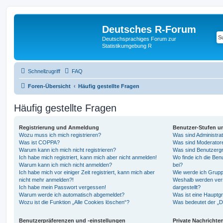
Deutsches R-Forum
Deutschsprachiges Forum zur
Statistikumgebung R
Schnellzugriff
FAQ
Foren-Übersicht
Häufig gestellte Fragen
Häufig gestellte Fragen
Registrierung und Anmeldung
Benutzer-Stufen u
Wozu muss ich mich registrieren?
Was sind Administra
Was ist COPPA?
Was sind Moderator
Warum kann ich mich nicht registrieren?
Was sind Benutzerg
Ich habe mich registriert, kann mich aber nicht anmelden!
Wo finde ich die Ben
Warum kann ich mich nicht anmelden?
bei?
Ich habe mich vor einiger Zeit registriert, kann mich aber
Wie werde ich Grupp
nicht mehr anmelden?!
Weshalb werden ver
Ich habe mein Passwort vergessen!
dargestellt?
Warum werde ich automatisch abgemeldet?
Was ist eine Hauptg
Wozu ist die Funktion „Alle Cookies löschen“?
Was bedeutet der „Da
Benutzerpräferenzen und -einstellungen
Private Nachrichte