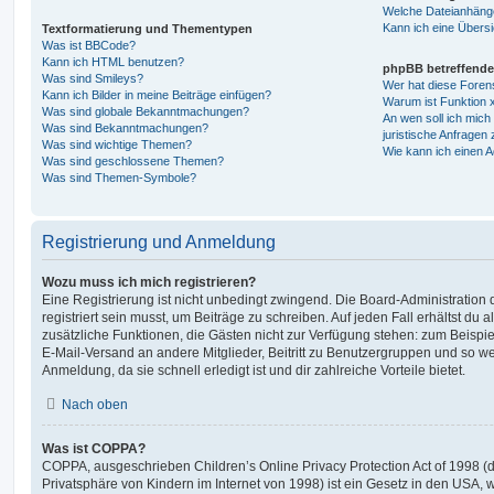
Welche Dateianhänge
Kann ich eine Übersi
Textformatierung und Thementypen
Was ist BBCode?
Kann ich HTML benutzen?
phpBB betreffende
Was sind Smileys?
Wer hat diese Foren
Kann ich Bilder in meine Beiträge einfügen?
Warum ist Funktion x
Was sind globale Bekanntmachungen?
An wen soll ich mic
Was sind Bekanntmachungen?
juristische Anfragen
Was sind wichtige Themen?
Wie kann ich einen A
Was sind geschlossene Themen?
Was sind Themen-Symbole?
Registrierung und Anmeldung
Wozu muss ich mich registrieren?
Eine Registrierung ist nicht unbedingt zwingend. Die Board-Administration
registriert sein musst, um Beiträge zu schreiben. Auf jeden Fall erhältst du als
zusätzliche Funktionen, die Gästen nicht zur Verfügung stehen: zum Beispiel
E-Mail-Versand an andere Mitglieder, Beitritt zu Benutzergruppen und so wei
Anmeldung, da sie schnell erledigt ist und dir zahlreiche Vorteile bietet.
Nach oben
Was ist COPPA?
COPPA, ausgeschrieben Children’s Online Privacy Protection Act of 1998 (
Privatsphäre von Kindern im Internet von 1998) ist ein Gesetz in den USA, w