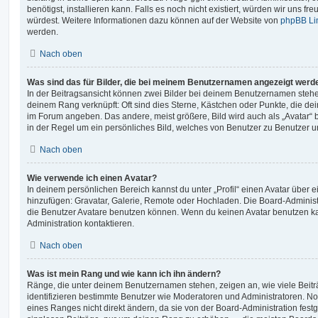
benötigst, installieren kann. Falls es noch nicht existiert, würden wir uns f
würdest. Weitere Informationen dazu können auf der Website von
phpBB Li
werden.
Nach oben
Was sind das für Bilder, die bei meinem Benutzernamen angezeigt werd
In der Beitragsansicht können zwei Bilder bei deinem Benutzernamen stehen.
deinem Rang verknüpft: Oft sind dies Sterne, Kästchen oder Punkte, die de
im Forum angeben. Das andere, meist größere, Bild wird auch als „Avatar“ b
in der Regel um ein persönliches Bild, welches von Benutzer zu Benutzer unt
Nach oben
Wie verwende ich einen Avatar?
In deinem persönlichen Bereich kannst du unter „Profil“ einen Avatar über 
hinzufügen: Gravatar, Galerie, Remote oder Hochladen. Die Board-Adminis
die Benutzer Avatare benutzen können. Wenn du keinen Avatar benutzen kan
Administration kontaktieren.
Nach oben
Was ist mein Rang und wie kann ich ihn ändern?
Ränge, die unter deinem Benutzernamen stehen, zeigen an, wie viele Beiträg
identifizieren bestimmte Benutzer wie Moderatoren und Administratoren. N
eines Ranges nicht direkt ändern, da sie von der Board-Administration festg