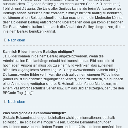
auszudrücken. Für jeden Smiley gibt es einen kurzen Code, z. B. bedeutet :)
fröhlich und :( traurig. Die Liste aller Smileys kannst du beim Verfassen eines
Beitrags sehen. Versuche bitte trotzdem, Smileys nicht zu häufig zu benutzen,
sie können einen Beitrag schnell unlesbar machen und ein Moderator könnte
deshalb deinen Beitrag entsprechend überarbeiten oder gar komplett löschen.
Die Board-Administration kann auch die Anzahl der Smileys begrenzen, die du
in einem Beitrag benutzen kannst.
Nach oben
Kann ich Bilder in meine Beiträge einfügen?
Ja, Bilder können in deinem Beitrag angezeigt werden. Wenn die
Administration Dateianhänge erlaubt hat, kannst du das Bild auch direkt
hochladen. Ansonsten musst du zu einem Bild verlinken, das auf einem
öffentlich zugänglichen Server liegt, z. B. http://www.domain.tld/mein-bild.gif.
Du kannst weder Bilder verlinken, die sich auf deinem eigenen PC befinden
(außer es ist ein öffentlich zugänglicher Server), noch zu Bildern, die nur nach
einer Anmeldung verfügbar sind, z. B. Hotmail- oder Yahoo-Mailboxen, mit
einem Passwort geschützte Seiten usw. Um das Bild anzuzeigen, benutze den
BBCode-Tag „[img]“.
Nach oben
Was sind globale Bekanntmachungen?
Globale Bekanntmachungen beinhalten wichtige Informationen, deshalb
solltest du sie so bald wie möglich lesen. Globale Bekanntmachungen
erscheinen ganz oben in jedem Forum und ebenfalls in deinem persönlichen