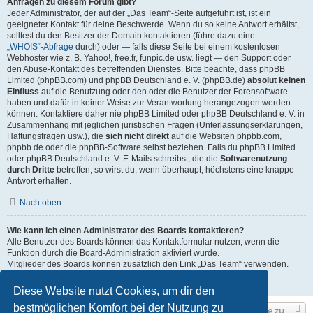
Anfragen zu diesem Forum gibt?
Jeder Administrator, der auf der „Das Team“-Seite aufgeführt ist, ist ein
geeigneter Kontakt für deine Beschwerde. Wenn du so keine Antwort erhältst,
solltest du den Besitzer der Domain kontaktieren (führe dazu eine
„WHOIS“-Abfrage
durch) oder — falls diese Seite bei einem kostenlosen
Webhoster wie z. B. Yahoo!, free.fr, funpic.de usw. liegt — den Support oder
den Abuse-Kontakt des betreffenden Dienstes. Bitte beachte, dass phpBB
Limited (phpBB.com) und phpBB Deutschland e. V. (phpBB.de)
absolut keinen
Einfluss
auf die Benutzung oder den oder die Benutzer der Forensoftware
haben und dafür in keiner Weise zur Verantwortung herangezogen werden
können. Kontaktiere daher nie phpBB Limited oder phpBB Deutschland e. V. in
Zusammenhang mit jeglichen juristischen Fragen (Unterlassungserklärungen,
Haftungsfragen usw.), die
sich nicht direkt
auf die Websiten phpbb.com,
phpbb.de oder die phpBB-Software selbst beziehen. Falls du phpBB Limited
oder phpBB Deutschland e. V. E-Mails schreibst, die die
Softwarenutzung
durch Dritte
betreffen, so wirst du, wenn überhaupt, höchstens eine knappe
Antwort erhalten.
Nach oben
Wie kann ich einen Administrator des Boards kontaktieren?
Alle Benutzer des Boards können das Kontaktformular nutzen, wenn die
Funktion durch die Board-Administration aktiviert wurde.
Mitglieder des Boards können zusätzlich den Link „Das Team“ verwenden.
Nach oben
Diese Website nutzt Cookies, um dir den
bestmöglichen Komfort bei der Nutzung zu
Gehe zu