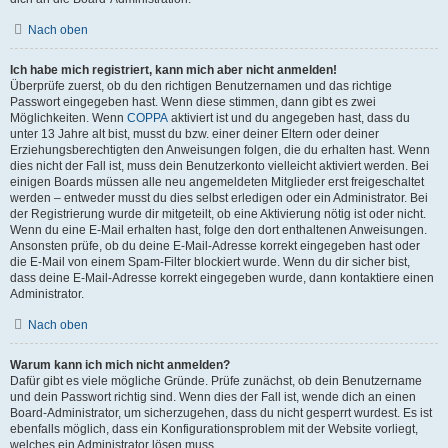
Nach oben
Ich habe mich registriert, kann mich aber nicht anmelden!
Überprüfe zuerst, ob du den richtigen Benutzernamen und das richtige
Passwort eingegeben hast. Wenn diese stimmen, dann gibt es zwei
Möglichkeiten. Wenn
COPPA
aktiviert ist und du angegeben hast, dass du
unter 13 Jahre alt bist, musst du bzw. einer deiner Eltern oder deiner
Erziehungsberechtigten den Anweisungen folgen, die du erhalten hast. Wenn
dies nicht der Fall ist, muss dein Benutzerkonto vielleicht aktiviert werden. Bei
einigen Boards müssen alle neu angemeldeten Mitglieder erst freigeschaltet
werden – entweder musst du dies selbst erledigen oder ein Administrator. Bei
der Registrierung wurde dir mitgeteilt, ob eine Aktivierung nötig ist oder nicht.
Wenn du eine E-Mail erhalten hast, folge den dort enthaltenen Anweisungen.
Ansonsten prüfe, ob du deine E-Mail-Adresse korrekt eingegeben hast oder
die E-Mail von einem Spam-Filter blockiert wurde. Wenn du dir sicher bist,
dass deine E-Mail-Adresse korrekt eingegeben wurde, dann kontaktiere einen
Administrator.
Nach oben
Warum kann ich mich nicht anmelden?
Dafür gibt es viele mögliche Gründe. Prüfe zunächst, ob dein Benutzername
und dein Passwort richtig sind. Wenn dies der Fall ist, wende dich an einen
Board-Administrator, um sicherzugehen, dass du nicht gesperrt wurdest. Es ist
ebenfalls möglich, dass ein Konfigurationsproblem mit der Website vorliegt,
welches ein Administrator lösen muss.