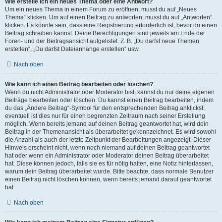
Wie erstelle ich ein neues Thema oder eine Antwort?
Um ein neues Thema in einem Forum zu eröffnen, musst du auf „Neues
Thema“ klicken. Um auf einen Beitrag zu antworten, musst du auf „Antworten“
klicken. Es könnte sein, dass eine Registrierung erforderlich ist, bevor du einen
Beitrag schreiben kannst. Deine Berechtigungen sind jeweils am Ende der
Foren- und der Beitragsansicht aufgelistet. Z. B. „Du darfst neue Themen
erstellen“, „Du darfst Dateianhänge erstellen“ usw.
Nach oben
Wie kann ich einen Beitrag bearbeiten oder löschen?
Wenn du nicht Administrator oder Moderator bist, kannst du nur deine eigenen
Beiträge bearbeiten oder löschen. Du kannst einen Beitrag bearbeiten, indem
du das „Ändere Beitrag“-Symbol für den entsprechenden Beitrag anklickst;
eventuell ist dies nur für einen begrenzten Zeitraum nach seiner Erstellung
möglich. Wenn bereits jemand auf deinen Beitrag geantwortet hat, wird dein
Beitrag in der Themenansicht als überarbeitet gekennzeichnet. Es wird sowohl
die Anzahl als auch der letzte Zeitpunkt der Bearbeitungen angezeigt. Dieser
Hinweis erscheint nicht, wenn noch niemand auf deinen Beitrag geantwortet
hat oder wenn ein Administrator oder Moderator deinen Beitrag überarbeitet
hat. Diese können jedoch, falls sie es für nötig halten, eine Notiz hinterlassen,
warum dein Beitrag überarbeitet wurde. Bitte beachte, dass normale Benutzer
einen Beitrag nicht löschen können, wenn bereits jemand darauf geantwortet
hat.
Nach oben