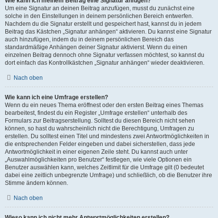
Wie kann ich meinem Beitrag eine Signatur anfügen?
Um eine Signatur an deinen Beitrag anzufügen, musst du zunächst eine
solche in den Einstellungen in deinem persönlichen Bereich entwerfen.
Nachdem du die Signatur erstellt und gespeichert hast, kannst du in jedem
Beitrag das Kästchen „Signatur anhängen“ aktivieren. Du kannst eine Signatur
auch hinzufügen, indem du in deinem persönlichen Bereich das
standardmäßige Anhängen deiner Signatur aktivierst. Wenn du einen
einzelnen Beitrag dennoch ohne Signatur verfassen möchtest, so kannst du
dort einfach das Kontrollkästchen „Signatur anhängen“ wieder deaktivieren.
Nach oben
Wie kann ich eine Umfrage erstellen?
Wenn du ein neues Thema eröffnest oder den ersten Beitrag eines Themas
bearbeitest, findest du ein Register „Umfrage erstellen“ unterhalb des
Formulars zur Beitragserstellung. Solltest du diesen Bereich nicht sehen
können, so hast du wahrscheinlich nicht die Berechtigung, Umfragen zu
erstellen. Du solltest einen Titel und mindestens zwei Antwortmöglichkeiten in
die entsprechenden Felder eingeben und dabei sicherstellen, dass jede
Antwortmöglichkeit in einer eigenen Zeile steht. Du kannst auch unter
„Auswahlmöglichkeiten pro Benutzer“ festlegen, wie viele Optionen ein
Benutzer auswählen kann, welches Zeitlimit für die Umfrage gilt (0 bedeutet
dabei eine zeitlich unbegrenzte Umfrage) und schließlich, ob die Benutzer ihre
Stimme ändern können.
Nach oben
Wieso kann ich nicht mehr Antwortmöglichkeiten erstellen?