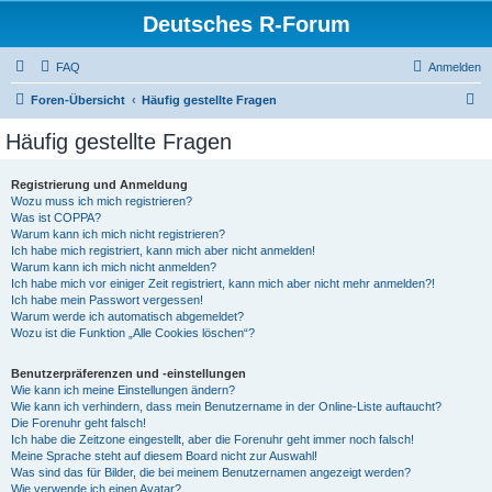
Deutsches R-Forum
FAQ
Anmelden
S
Foren-Übersicht
Häufig gestellte Fragen
u
Häufig gestellte Fragen
c
h
Registrierung und Anmeldung
Wozu muss ich mich registrieren?
e
Was ist COPPA?
Warum kann ich mich nicht registrieren?
Ich habe mich registriert, kann mich aber nicht anmelden!
Warum kann ich mich nicht anmelden?
Ich habe mich vor einiger Zeit registriert, kann mich aber nicht mehr anmelden?!
Ich habe mein Passwort vergessen!
Warum werde ich automatisch abgemeldet?
Wozu ist die Funktion „Alle Cookies löschen“?
Benutzerpräferenzen und -einstellungen
Wie kann ich meine Einstellungen ändern?
Wie kann ich verhindern, dass mein Benutzername in der Online-Liste auftaucht?
Die Forenuhr geht falsch!
Ich habe die Zeitzone eingestellt, aber die Forenuhr geht immer noch falsch!
Meine Sprache steht auf diesem Board nicht zur Auswahl!
Was sind das für Bilder, die bei meinem Benutzernamen angezeigt werden?
Wie verwende ich einen Avatar?