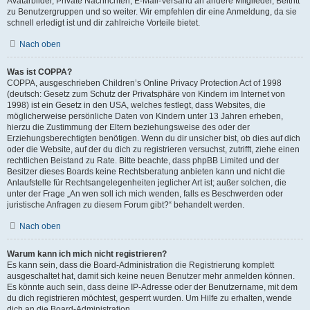
Avatarbilder, Private Nachrichten, E-Mail-Versand an andere Mitglieder, Beitritt
zu Benutzergruppen und so weiter. Wir empfehlen dir eine Anmeldung, da sie
schnell erledigt ist und dir zahlreiche Vorteile bietet.
Nach oben
Was ist COPPA?
COPPA, ausgeschrieben Children’s Online Privacy Protection Act of 1998
(deutsch: Gesetz zum Schutz der Privatsphäre von Kindern im Internet von
1998) ist ein Gesetz in den USA, welches festlegt, dass Websites, die
möglicherweise persönliche Daten von Kindern unter 13 Jahren erheben,
hierzu die Zustimmung der Eltern beziehungsweise des oder der
Erziehungsberechtigten benötigen. Wenn du dir unsicher bist, ob dies auf dich
oder die Website, auf der du dich zu registrieren versuchst, zutrifft, ziehe einen
rechtlichen Beistand zu Rate. Bitte beachte, dass phpBB Limited und der
Besitzer dieses Boards keine Rechtsberatung anbieten kann und nicht die
Anlaufstelle für Rechtsangelegenheiten jeglicher Art ist; außer solchen, die
unter der Frage „An wen soll ich mich wenden, falls es Beschwerden oder
juristische Anfragen zu diesem Forum gibt?“ behandelt werden.
Nach oben
Warum kann ich mich nicht registrieren?
Es kann sein, dass die Board-Administration die Registrierung komplett
ausgeschaltet hat, damit sich keine neuen Benutzer mehr anmelden können.
Es könnte auch sein, dass deine IP-Adresse oder der Benutzername, mit dem
du dich registrieren möchtest, gesperrt wurden. Um Hilfe zu erhalten, wende
dich an die Board-Administration.