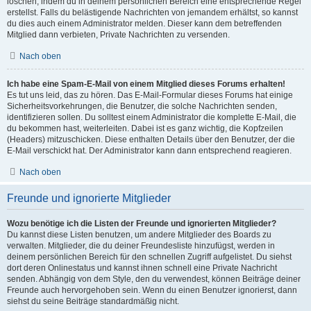
löschen, indem du in deinem persönlichen Bereich eine entsprechende Regel
erstellst. Falls du belästigende Nachrichten von jemandem erhältst, so kannst
du dies auch einem Administrator melden. Dieser kann dem betreffenden
Mitglied dann verbieten, Private Nachrichten zu versenden.
Nach oben
Ich habe eine Spam-E-Mail von einem Mitglied dieses Forums erhalten!
Es tut uns leid, das zu hören. Das E-Mail-Formular dieses Forums hat einige
Sicherheitsvorkehrungen, die Benutzer, die solche Nachrichten senden,
identifizieren sollen. Du solltest einem Administrator die komplette E-Mail, die
du bekommen hast, weiterleiten. Dabei ist es ganz wichtig, die Kopfzeilen
(Headers) mitzuschicken. Diese enthalten Details über den Benutzer, der die
E-Mail verschickt hat. Der Administrator kann dann entsprechend reagieren.
Nach oben
Freunde und ignorierte Mitglieder
Wozu benötige ich die Listen der Freunde und ignorierten Mitglieder?
Du kannst diese Listen benutzen, um andere Mitglieder des Boards zu
verwalten. Mitglieder, die du deiner Freundesliste hinzufügst, werden in
deinem persönlichen Bereich für den schnellen Zugriff aufgelistet. Du siehst
dort deren Onlinestatus und kannst ihnen schnell eine Private Nachricht
senden. Abhängig von dem Style, den du verwendest, können Beiträge deiner
Freunde auch hervorgehoben sein. Wenn du einen Benutzer ignorierst, dann
siehst du seine Beiträge standardmäßig nicht.