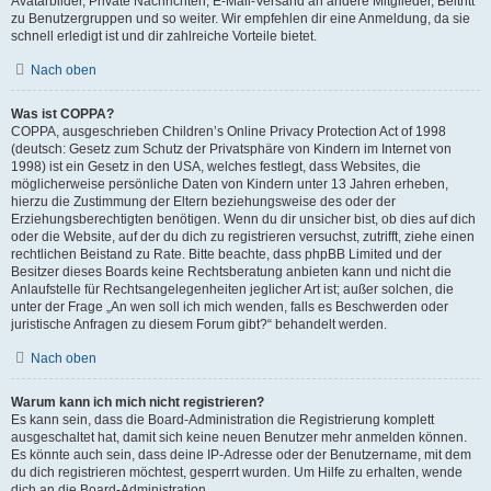
Avatarbilder, Private Nachrichten, E-Mail-Versand an andere Mitglieder, Beitritt
zu Benutzergruppen und so weiter. Wir empfehlen dir eine Anmeldung, da sie
schnell erledigt ist und dir zahlreiche Vorteile bietet.
Nach oben
Was ist COPPA?
COPPA, ausgeschrieben Children’s Online Privacy Protection Act of 1998
(deutsch: Gesetz zum Schutz der Privatsphäre von Kindern im Internet von
1998) ist ein Gesetz in den USA, welches festlegt, dass Websites, die
möglicherweise persönliche Daten von Kindern unter 13 Jahren erheben,
hierzu die Zustimmung der Eltern beziehungsweise des oder der
Erziehungsberechtigten benötigen. Wenn du dir unsicher bist, ob dies auf dich
oder die Website, auf der du dich zu registrieren versuchst, zutrifft, ziehe einen
rechtlichen Beistand zu Rate. Bitte beachte, dass phpBB Limited und der
Besitzer dieses Boards keine Rechtsberatung anbieten kann und nicht die
Anlaufstelle für Rechtsangelegenheiten jeglicher Art ist; außer solchen, die
unter der Frage „An wen soll ich mich wenden, falls es Beschwerden oder
juristische Anfragen zu diesem Forum gibt?“ behandelt werden.
Nach oben
Warum kann ich mich nicht registrieren?
Es kann sein, dass die Board-Administration die Registrierung komplett
ausgeschaltet hat, damit sich keine neuen Benutzer mehr anmelden können.
Es könnte auch sein, dass deine IP-Adresse oder der Benutzername, mit dem
du dich registrieren möchtest, gesperrt wurden. Um Hilfe zu erhalten, wende
dich an die Board-Administration.