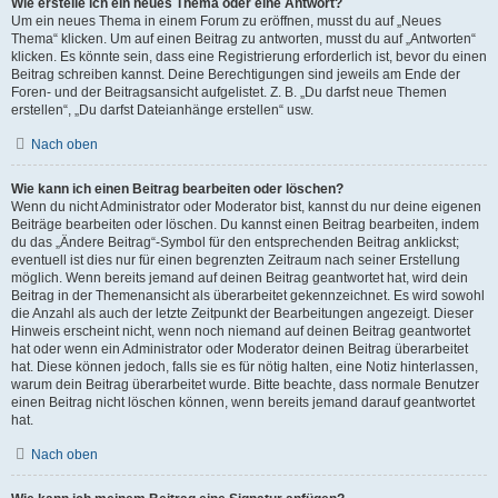
Wie erstelle ich ein neues Thema oder eine Antwort?
Um ein neues Thema in einem Forum zu eröffnen, musst du auf „Neues
Thema“ klicken. Um auf einen Beitrag zu antworten, musst du auf „Antworten“
klicken. Es könnte sein, dass eine Registrierung erforderlich ist, bevor du einen
Beitrag schreiben kannst. Deine Berechtigungen sind jeweils am Ende der
Foren- und der Beitragsansicht aufgelistet. Z. B. „Du darfst neue Themen
erstellen“, „Du darfst Dateianhänge erstellen“ usw.
Nach oben
Wie kann ich einen Beitrag bearbeiten oder löschen?
Wenn du nicht Administrator oder Moderator bist, kannst du nur deine eigenen
Beiträge bearbeiten oder löschen. Du kannst einen Beitrag bearbeiten, indem
du das „Ändere Beitrag“-Symbol für den entsprechenden Beitrag anklickst;
eventuell ist dies nur für einen begrenzten Zeitraum nach seiner Erstellung
möglich. Wenn bereits jemand auf deinen Beitrag geantwortet hat, wird dein
Beitrag in der Themenansicht als überarbeitet gekennzeichnet. Es wird sowohl
die Anzahl als auch der letzte Zeitpunkt der Bearbeitungen angezeigt. Dieser
Hinweis erscheint nicht, wenn noch niemand auf deinen Beitrag geantwortet
hat oder wenn ein Administrator oder Moderator deinen Beitrag überarbeitet
hat. Diese können jedoch, falls sie es für nötig halten, eine Notiz hinterlassen,
warum dein Beitrag überarbeitet wurde. Bitte beachte, dass normale Benutzer
einen Beitrag nicht löschen können, wenn bereits jemand darauf geantwortet
hat.
Nach oben