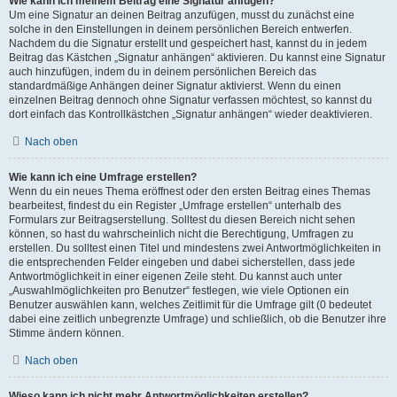
Wie kann ich meinem Beitrag eine Signatur anfügen?
Um eine Signatur an deinen Beitrag anzufügen, musst du zunächst eine
solche in den Einstellungen in deinem persönlichen Bereich entwerfen.
Nachdem du die Signatur erstellt und gespeichert hast, kannst du in jedem
Beitrag das Kästchen „Signatur anhängen“ aktivieren. Du kannst eine Signatur
auch hinzufügen, indem du in deinem persönlichen Bereich das
standardmäßige Anhängen deiner Signatur aktivierst. Wenn du einen
einzelnen Beitrag dennoch ohne Signatur verfassen möchtest, so kannst du
dort einfach das Kontrollkästchen „Signatur anhängen“ wieder deaktivieren.
Nach oben
Wie kann ich eine Umfrage erstellen?
Wenn du ein neues Thema eröffnest oder den ersten Beitrag eines Themas
bearbeitest, findest du ein Register „Umfrage erstellen“ unterhalb des
Formulars zur Beitragserstellung. Solltest du diesen Bereich nicht sehen
können, so hast du wahrscheinlich nicht die Berechtigung, Umfragen zu
erstellen. Du solltest einen Titel und mindestens zwei Antwortmöglichkeiten in
die entsprechenden Felder eingeben und dabei sicherstellen, dass jede
Antwortmöglichkeit in einer eigenen Zeile steht. Du kannst auch unter
„Auswahlmöglichkeiten pro Benutzer“ festlegen, wie viele Optionen ein
Benutzer auswählen kann, welches Zeitlimit für die Umfrage gilt (0 bedeutet
dabei eine zeitlich unbegrenzte Umfrage) und schließlich, ob die Benutzer ihre
Stimme ändern können.
Nach oben
Wieso kann ich nicht mehr Antwortmöglichkeiten erstellen?