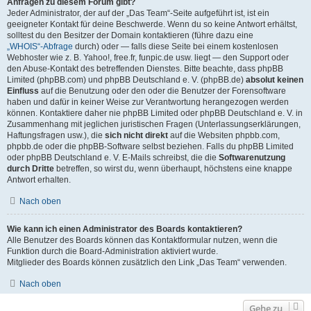
Anfragen zu diesem Forum gibt?
Jeder Administrator, der auf der „Das Team“-Seite aufgeführt ist, ist ein
geeigneter Kontakt für deine Beschwerde. Wenn du so keine Antwort erhältst,
solltest du den Besitzer der Domain kontaktieren (führe dazu eine
„WHOIS“-Abfrage
durch) oder — falls diese Seite bei einem kostenlosen
Webhoster wie z. B. Yahoo!, free.fr, funpic.de usw. liegt — den Support oder
den Abuse-Kontakt des betreffenden Dienstes. Bitte beachte, dass phpBB
Limited (phpBB.com) und phpBB Deutschland e. V. (phpBB.de)
absolut keinen
Einfluss
auf die Benutzung oder den oder die Benutzer der Forensoftware
haben und dafür in keiner Weise zur Verantwortung herangezogen werden
können. Kontaktiere daher nie phpBB Limited oder phpBB Deutschland e. V. in
Zusammenhang mit jeglichen juristischen Fragen (Unterlassungserklärungen,
Haftungsfragen usw.), die
sich nicht direkt
auf die Websiten phpbb.com,
phpbb.de oder die phpBB-Software selbst beziehen. Falls du phpBB Limited
oder phpBB Deutschland e. V. E-Mails schreibst, die die
Softwarenutzung
durch Dritte
betreffen, so wirst du, wenn überhaupt, höchstens eine knappe
Antwort erhalten.
Nach oben
Wie kann ich einen Administrator des Boards kontaktieren?
Alle Benutzer des Boards können das Kontaktformular nutzen, wenn die
Funktion durch die Board-Administration aktiviert wurde.
Mitglieder des Boards können zusätzlich den Link „Das Team“ verwenden.
Nach oben
Gehe zu