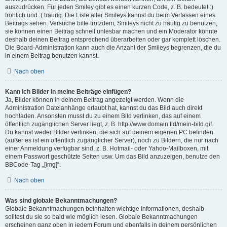
auszudrücken. Für jeden Smiley gibt es einen kurzen Code, z. B. bedeutet :)
fröhlich und :( traurig. Die Liste aller Smileys kannst du beim Verfassen eines
Beitrags sehen. Versuche bitte trotzdem, Smileys nicht zu häufig zu benutzen,
sie können einen Beitrag schnell unlesbar machen und ein Moderator könnte
deshalb deinen Beitrag entsprechend überarbeiten oder gar komplett löschen.
Die Board-Administration kann auch die Anzahl der Smileys begrenzen, die du
in einem Beitrag benutzen kannst.
Nach oben
Kann ich Bilder in meine Beiträge einfügen?
Ja, Bilder können in deinem Beitrag angezeigt werden. Wenn die
Administration Dateianhänge erlaubt hat, kannst du das Bild auch direkt
hochladen. Ansonsten musst du zu einem Bild verlinken, das auf einem
öffentlich zugänglichen Server liegt, z. B. http://www.domain.tld/mein-bild.gif.
Du kannst weder Bilder verlinken, die sich auf deinem eigenen PC befinden
(außer es ist ein öffentlich zugänglicher Server), noch zu Bildern, die nur nach
einer Anmeldung verfügbar sind, z. B. Hotmail- oder Yahoo-Mailboxen, mit
einem Passwort geschützte Seiten usw. Um das Bild anzuzeigen, benutze den
BBCode-Tag „[img]“.
Nach oben
Was sind globale Bekanntmachungen?
Globale Bekanntmachungen beinhalten wichtige Informationen, deshalb
solltest du sie so bald wie möglich lesen. Globale Bekanntmachungen
erscheinen ganz oben in jedem Forum und ebenfalls in deinem persönlichen