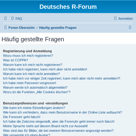
Deutsches R-Forum
FAQ
Anmelden
S
Foren-Übersicht
Häufig gestellte Fragen
u
Häufig gestellte Fragen
c
h
Registrierung und Anmeldung
Wozu muss ich mich registrieren?
e
Was ist COPPA?
Warum kann ich mich nicht registrieren?
Ich habe mich registriert, kann mich aber nicht anmelden!
Warum kann ich mich nicht anmelden?
Ich habe mich vor einiger Zeit registriert, kann mich aber nicht mehr anmelden?!
Ich habe mein Passwort vergessen!
Warum werde ich automatisch abgemeldet?
Wozu ist die Funktion „Alle Cookies löschen“?
Benutzerpräferenzen und -einstellungen
Wie kann ich meine Einstellungen ändern?
Wie kann ich verhindern, dass mein Benutzername in der Online-Liste auftaucht?
Die Forenuhr geht falsch!
Ich habe die Zeitzone eingestellt, aber die Forenuhr geht immer noch falsch!
Meine Sprache steht auf diesem Board nicht zur Auswahl!
Was sind das für Bilder, die bei meinem Benutzernamen angezeigt werden?
Wie verwende ich einen Avatar?