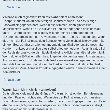
Nach oben
Ich habe mich registriert, kann mich aber nicht anmelden!
Überprüfe zuerst, ob du den richtigen Benutzernamen und das richtige
Passwort eingegeben hast. Wenn diese stimmen, dann gibt es zwei
Möglichkeiten. Wenn
COPPA
aktiviert ist und du angegeben hast, dass du
unter 13 Jahre alt bist, musst du bzw. einer deiner Eltern oder deiner
Erziehungsberechtigten den Anweisungen folgen, die du erhalten hast. Wenn
dies nicht der Fall ist, muss dein Benutzerkonto vielleicht aktiviert werden. Bei
einigen Boards müssen alle neu angemeldeten Mitglieder erst freigeschaltet
werden – entweder musst du dies selbst erledigen oder ein Administrator. Bei
der Registrierung wurde dir mitgeteilt, ob eine Aktivierung nötig ist oder nicht.
Wenn du eine E-Mail erhalten hast, folge den dort enthaltenen Anweisungen.
Ansonsten prüfe, ob du deine E-Mail-Adresse korrekt eingegeben hast oder
die E-Mail von einem Spam-Filter blockiert wurde. Wenn du dir sicher bist,
dass deine E-Mail-Adresse korrekt eingegeben wurde, dann kontaktiere einen
Administrator.
Nach oben
Warum kann ich mich nicht anmelden?
Dafür gibt es viele mögliche Gründe. Prüfe zunächst, ob dein Benutzername
und dein Passwort richtig sind. Wenn dies der Fall ist, wende dich an einen
Board-Administrator, um sicherzugehen, dass du nicht gesperrt wurdest. Es ist
ebenfalls möglich, dass ein Konfigurationsproblem mit der Website vorliegt,
welches ein Administrator lösen muss.