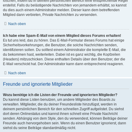
löschen, indem du in deinem persönlichen Bereich eine entsprechende Regel
erstellst. Falls du belästigende Nachrichten von jemandem erhältst, so kannst
du dies auch einem Administrator melden. Dieser kann dem betreffenden
Mitglied dann verbieten, Private Nachrichten zu versenden.
Nach oben
Ich habe eine Spam-E-Mail von einem Mitglied dieses Forums erhalten!
Es tut uns leid, das zu hören. Das E-Mail-Formular dieses Forums hat einige
Sicherheitsvorkehrungen, die Benutzer, die solche Nachrichten senden,
identifizieren sollen. Du solltest einem Administrator die komplette E-Mail, die
du bekommen hast, weiterleiten. Dabei ist es ganz wichtig, die Kopfzeilen
(Headers) mitzuschicken. Diese enthalten Details über den Benutzer, der die
E-Mail verschickt hat. Der Administrator kann dann entsprechend reagieren.
Nach oben
Freunde und ignorierte Mitglieder
Wozu benötige ich die Listen der Freunde und ignorierten Mitglieder?
Du kannst diese Listen benutzen, um andere Mitglieder des Boards zu
verwalten. Mitglieder, die du deiner Freundesliste hinzufügst, werden in
deinem persönlichen Bereich für den schnellen Zugriff aufgelistet. Du siehst
dort deren Onlinestatus und kannst ihnen schnell eine Private Nachricht
senden. Abhängig von dem Style, den du verwendest, können Beiträge deiner
Freunde auch hervorgehoben sein. Wenn du einen Benutzer ignorierst, dann
siehst du seine Beiträge standardmäßig nicht.