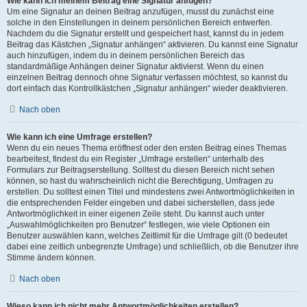
Wie kann ich meinem Beitrag eine Signatur anfügen?
Um eine Signatur an deinen Beitrag anzufügen, musst du zunächst eine
solche in den Einstellungen in deinem persönlichen Bereich entwerfen.
Nachdem du die Signatur erstellt und gespeichert hast, kannst du in jedem
Beitrag das Kästchen „Signatur anhängen“ aktivieren. Du kannst eine Signatur
auch hinzufügen, indem du in deinem persönlichen Bereich das
standardmäßige Anhängen deiner Signatur aktivierst. Wenn du einen
einzelnen Beitrag dennoch ohne Signatur verfassen möchtest, so kannst du
dort einfach das Kontrollkästchen „Signatur anhängen“ wieder deaktivieren.
Nach oben
Wie kann ich eine Umfrage erstellen?
Wenn du ein neues Thema eröffnest oder den ersten Beitrag eines Themas
bearbeitest, findest du ein Register „Umfrage erstellen“ unterhalb des
Formulars zur Beitragserstellung. Solltest du diesen Bereich nicht sehen
können, so hast du wahrscheinlich nicht die Berechtigung, Umfragen zu
erstellen. Du solltest einen Titel und mindestens zwei Antwortmöglichkeiten in
die entsprechenden Felder eingeben und dabei sicherstellen, dass jede
Antwortmöglichkeit in einer eigenen Zeile steht. Du kannst auch unter
„Auswahlmöglichkeiten pro Benutzer“ festlegen, wie viele Optionen ein
Benutzer auswählen kann, welches Zeitlimit für die Umfrage gilt (0 bedeutet
dabei eine zeitlich unbegrenzte Umfrage) und schließlich, ob die Benutzer ihre
Stimme ändern können.
Nach oben
Wieso kann ich nicht mehr Antwortmöglichkeiten erstellen?