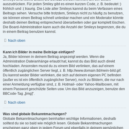
auszudrücken. Für jeden Smiley gibt es einen kurzen Code, z. B. bedeutet :)
fröhlich und :( traurig. Die Liste aller Smileys kannst du beim Verfassen eines
Beitrags sehen. Versuche bitte trotzdem, Smileys nicht zu häufig zu benutzen,
sie können einen Beitrag schnell unlesbar machen und ein Moderator könnte
deshalb deinen Beitrag entsprechend überarbeiten oder gar komplett löschen.
Die Board-Administration kann auch die Anzahl der Smileys begrenzen, die du
in einem Beitrag benutzen kannst.
Nach oben
Kann ich Bilder in meine Beiträge einfügen?
Ja, Bilder können in deinem Beitrag angezeigt werden. Wenn die
Administration Dateianhänge erlaubt hat, kannst du das Bild auch direkt
hochladen. Ansonsten musst du zu einem Bild verlinken, das auf einem
öffentlich zugänglichen Server liegt, z. B. http://www.domain.tld/mein-bild.gif.
Du kannst weder Bilder verlinken, die sich auf deinem eigenen PC befinden
(außer es ist ein öffentlich zugänglicher Server), noch zu Bildern, die nur nach
einer Anmeldung verfügbar sind, z. B. Hotmail- oder Yahoo-Mailboxen, mit
einem Passwort geschützte Seiten usw. Um das Bild anzuzeigen, benutze den
BBCode-Tag „[img]“.
Nach oben
Was sind globale Bekanntmachungen?
Globale Bekanntmachungen beinhalten wichtige Informationen, deshalb
solltest du sie so bald wie möglich lesen. Globale Bekanntmachungen
erscheinen ganz oben in jedem Forum und ebenfalls in deinem persönlichen