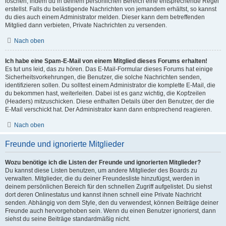
löschen, indem du in deinem persönlichen Bereich eine entsprechende Regel
erstellst. Falls du belästigende Nachrichten von jemandem erhältst, so kannst
du dies auch einem Administrator melden. Dieser kann dem betreffenden
Mitglied dann verbieten, Private Nachrichten zu versenden.
Nach oben
Ich habe eine Spam-E-Mail von einem Mitglied dieses Forums erhalten!
Es tut uns leid, das zu hören. Das E-Mail-Formular dieses Forums hat einige
Sicherheitsvorkehrungen, die Benutzer, die solche Nachrichten senden,
identifizieren sollen. Du solltest einem Administrator die komplette E-Mail, die
du bekommen hast, weiterleiten. Dabei ist es ganz wichtig, die Kopfzeilen
(Headers) mitzuschicken. Diese enthalten Details über den Benutzer, der die
E-Mail verschickt hat. Der Administrator kann dann entsprechend reagieren.
Nach oben
Freunde und ignorierte Mitglieder
Wozu benötige ich die Listen der Freunde und ignorierten Mitglieder?
Du kannst diese Listen benutzen, um andere Mitglieder des Boards zu
verwalten. Mitglieder, die du deiner Freundesliste hinzufügst, werden in
deinem persönlichen Bereich für den schnellen Zugriff aufgelistet. Du siehst
dort deren Onlinestatus und kannst ihnen schnell eine Private Nachricht
senden. Abhängig von dem Style, den du verwendest, können Beiträge deiner
Freunde auch hervorgehoben sein. Wenn du einen Benutzer ignorierst, dann
siehst du seine Beiträge standardmäßig nicht.