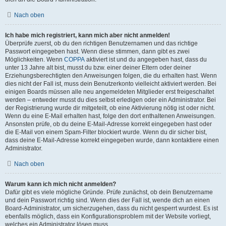
Nach oben
Ich habe mich registriert, kann mich aber nicht anmelden!
Überprüfe zuerst, ob du den richtigen Benutzernamen und das richtige
Passwort eingegeben hast. Wenn diese stimmen, dann gibt es zwei
Möglichkeiten. Wenn
COPPA
aktiviert ist und du angegeben hast, dass du
unter 13 Jahre alt bist, musst du bzw. einer deiner Eltern oder deiner
Erziehungsberechtigten den Anweisungen folgen, die du erhalten hast. Wenn
dies nicht der Fall ist, muss dein Benutzerkonto vielleicht aktiviert werden. Bei
einigen Boards müssen alle neu angemeldeten Mitglieder erst freigeschaltet
werden – entweder musst du dies selbst erledigen oder ein Administrator. Bei
der Registrierung wurde dir mitgeteilt, ob eine Aktivierung nötig ist oder nicht.
Wenn du eine E-Mail erhalten hast, folge den dort enthaltenen Anweisungen.
Ansonsten prüfe, ob du deine E-Mail-Adresse korrekt eingegeben hast oder
die E-Mail von einem Spam-Filter blockiert wurde. Wenn du dir sicher bist,
dass deine E-Mail-Adresse korrekt eingegeben wurde, dann kontaktiere einen
Administrator.
Nach oben
Warum kann ich mich nicht anmelden?
Dafür gibt es viele mögliche Gründe. Prüfe zunächst, ob dein Benutzername
und dein Passwort richtig sind. Wenn dies der Fall ist, wende dich an einen
Board-Administrator, um sicherzugehen, dass du nicht gesperrt wurdest. Es ist
ebenfalls möglich, dass ein Konfigurationsproblem mit der Website vorliegt,
welches ein Administrator lösen muss.