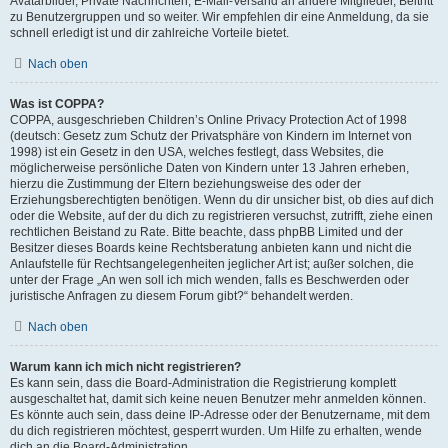
Avatarbilder, Private Nachrichten, E-Mail-Versand an andere Mitglieder, Beitritt
zu Benutzergruppen und so weiter. Wir empfehlen dir eine Anmeldung, da sie
schnell erledigt ist und dir zahlreiche Vorteile bietet.
Nach oben
Was ist COPPA?
COPPA, ausgeschrieben Children’s Online Privacy Protection Act of 1998
(deutsch: Gesetz zum Schutz der Privatsphäre von Kindern im Internet von
1998) ist ein Gesetz in den USA, welches festlegt, dass Websites, die
möglicherweise persönliche Daten von Kindern unter 13 Jahren erheben,
hierzu die Zustimmung der Eltern beziehungsweise des oder der
Erziehungsberechtigten benötigen. Wenn du dir unsicher bist, ob dies auf dich
oder die Website, auf der du dich zu registrieren versuchst, zutrifft, ziehe einen
rechtlichen Beistand zu Rate. Bitte beachte, dass phpBB Limited und der
Besitzer dieses Boards keine Rechtsberatung anbieten kann und nicht die
Anlaufstelle für Rechtsangelegenheiten jeglicher Art ist; außer solchen, die
unter der Frage „An wen soll ich mich wenden, falls es Beschwerden oder
juristische Anfragen zu diesem Forum gibt?“ behandelt werden.
Nach oben
Warum kann ich mich nicht registrieren?
Es kann sein, dass die Board-Administration die Registrierung komplett
ausgeschaltet hat, damit sich keine neuen Benutzer mehr anmelden können.
Es könnte auch sein, dass deine IP-Adresse oder der Benutzername, mit dem
du dich registrieren möchtest, gesperrt wurden. Um Hilfe zu erhalten, wende
dich an die Board-Administration.