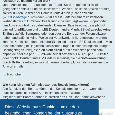
Anfragen zu diesem Forum gibt?
Jeder Administrator, der auf der „Das Team“-Seite aufgeführt ist, ist ein
geeigneter Kontakt für deine Beschwerde. Wenn du so keine Antwort erhältst,
solltest du den Besitzer der Domain kontaktieren (führe dazu eine
„WHOIS“-Abfrage
durch) oder — falls diese Seite bei einem kostenlosen
Webhoster wie z. B. Yahoo!, free.fr, funpic.de usw. liegt — den Support oder
den Abuse-Kontakt des betreffenden Dienstes. Bitte beachte, dass phpBB
Limited (phpBB.com) und phpBB Deutschland e. V. (phpBB.de)
absolut keinen
Einfluss
auf die Benutzung oder den oder die Benutzer der Forensoftware
haben und dafür in keiner Weise zur Verantwortung herangezogen werden
können. Kontaktiere daher nie phpBB Limited oder phpBB Deutschland e. V. in
Zusammenhang mit jeglichen juristischen Fragen (Unterlassungserklärungen,
Haftungsfragen usw.), die
sich nicht direkt
auf die Websiten phpbb.com,
phpbb.de oder die phpBB-Software selbst beziehen. Falls du phpBB Limited
oder phpBB Deutschland e. V. E-Mails schreibst, die die
Softwarenutzung
durch Dritte
betreffen, so wirst du, wenn überhaupt, höchstens eine knappe
Antwort erhalten.
Nach oben
Wie kann ich einen Administrator des Boards kontaktieren?
Alle Benutzer des Boards können das Kontaktformular nutzen, wenn die
Funktion durch die Board-Administration aktiviert wurde.
Mitglieder des Boards können zusätzlich den Link „Das Team“ verwenden.
Nach oben
Diese Website nutzt Cookies, um dir den
bestmöglichen Komfort bei der Nutzung zu
Gehe zu