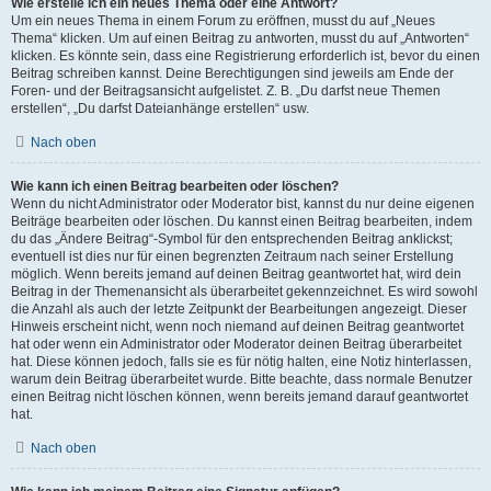
Wie erstelle ich ein neues Thema oder eine Antwort?
Um ein neues Thema in einem Forum zu eröffnen, musst du auf „Neues
Thema“ klicken. Um auf einen Beitrag zu antworten, musst du auf „Antworten“
klicken. Es könnte sein, dass eine Registrierung erforderlich ist, bevor du einen
Beitrag schreiben kannst. Deine Berechtigungen sind jeweils am Ende der
Foren- und der Beitragsansicht aufgelistet. Z. B. „Du darfst neue Themen
erstellen“, „Du darfst Dateianhänge erstellen“ usw.
Nach oben
Wie kann ich einen Beitrag bearbeiten oder löschen?
Wenn du nicht Administrator oder Moderator bist, kannst du nur deine eigenen
Beiträge bearbeiten oder löschen. Du kannst einen Beitrag bearbeiten, indem
du das „Ändere Beitrag“-Symbol für den entsprechenden Beitrag anklickst;
eventuell ist dies nur für einen begrenzten Zeitraum nach seiner Erstellung
möglich. Wenn bereits jemand auf deinen Beitrag geantwortet hat, wird dein
Beitrag in der Themenansicht als überarbeitet gekennzeichnet. Es wird sowohl
die Anzahl als auch der letzte Zeitpunkt der Bearbeitungen angezeigt. Dieser
Hinweis erscheint nicht, wenn noch niemand auf deinen Beitrag geantwortet
hat oder wenn ein Administrator oder Moderator deinen Beitrag überarbeitet
hat. Diese können jedoch, falls sie es für nötig halten, eine Notiz hinterlassen,
warum dein Beitrag überarbeitet wurde. Bitte beachte, dass normale Benutzer
einen Beitrag nicht löschen können, wenn bereits jemand darauf geantwortet
hat.
Nach oben