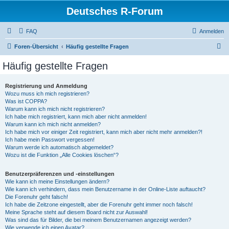
Deutsches R-Forum
FAQ
Anmelden
S
Foren-Übersicht
Häufig gestellte Fragen
u
Häufig gestellte Fragen
c
h
Registrierung und Anmeldung
Wozu muss ich mich registrieren?
e
Was ist COPPA?
Warum kann ich mich nicht registrieren?
Ich habe mich registriert, kann mich aber nicht anmelden!
Warum kann ich mich nicht anmelden?
Ich habe mich vor einiger Zeit registriert, kann mich aber nicht mehr anmelden?!
Ich habe mein Passwort vergessen!
Warum werde ich automatisch abgemeldet?
Wozu ist die Funktion „Alle Cookies löschen“?
Benutzerpräferenzen und -einstellungen
Wie kann ich meine Einstellungen ändern?
Wie kann ich verhindern, dass mein Benutzername in der Online-Liste auftaucht?
Die Forenuhr geht falsch!
Ich habe die Zeitzone eingestellt, aber die Forenuhr geht immer noch falsch!
Meine Sprache steht auf diesem Board nicht zur Auswahl!
Was sind das für Bilder, die bei meinem Benutzernamen angezeigt werden?
Wie verwende ich einen Avatar?