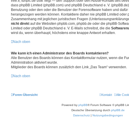
free.fr, funpic.de usw. liegt — den Support oder den Abuse-Kontakt des betr
dass phpBB Limited (phpBB.com) und phpBB Deutschland e. V. (phpBB.de
Benutzung oder den oder die Benutzer der Forensoftware haben und dafür 
herangezogen werden können. Kontaktiere daher nie phpBB Limited oder p
Zusammenhang mit jeglichen juristischen Fragen (Unterlassungserklärunge
nicht direkt
auf die Websiten phpbb.com, phpbb.de oder die phpBB-Softwar
Limited oder phpBB Deutschland e. V. E-Mails schreibst, die die
Softwarenu
wirst du, wenn überhaupt, höchstens eine knappe Antwort erhalten.
Nach oben
Wie kann ich einen Administrator des Boards kontaktieren?
Alle Benutzer des Boards können das Kontaktformular nutzen, wenn die Fun
Administration aktiviert wurde.
Mitglieder des Boards können zusätzlich den Link „Das Team“ verwenden.
Nach oben
Foren-Übersicht
Kontakt
Alle Coo
Powered by
phpBB
® Forum Software © phpBB Lim
Deutsche Übersetzung durch
phpBB.de
Datenschutz
|
Nutzungsbedingungen