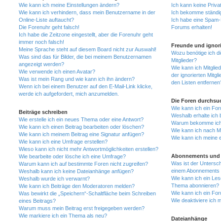
Wie kann ich meine Einstellungen ändern?
Ich kann keine Priva
Wie kann ich verhindern, dass mein Benutzername in der
Ich bekomme ständig
Online-Liste auftaucht?
Ich habe eine Spam-E
Die Forenuhr geht falsch!
Forums erhalten!
Ich habe die Zeitzone eingestellt, aber die Forenuhr geht
immer noch falsch!
Freunde und ignori
Meine Sprache steht auf diesem Board nicht zur Auswahl!
Wozu benötige ich di
Was sind das für Bilder, die bei meinem Benutzernamen
Mitglieder?
angezeigt werden?
Wie kann ich Mitglied
Wie verwende ich einen Avatar?
der ignorierten Mitg
Was ist mein Rang und wie kann ich ihn ändern?
den Listen entfernen
Wenn ich bei einem Benutzer auf den E-Mail-Link klicke,
werde ich aufgefordert, mich anzumelden.
Die Foren durchsu
Wie kann ich ein Fo
Beiträge schreiben
Weshalb erhalte ich 
Wie erstelle ich ein neues Thema oder eine Antwort?
Warum bekomme ich b
Wie kann ich einen Beitrag bearbeiten oder löschen?
Wie kann ich nach M
Wie kann ich meinem Beitrag eine Signatur anfügen?
Wie kann ich meine 
Wie kann ich eine Umfrage erstellen?
Wieso kann ich nicht mehr Antwortmöglichkeiten erstellen?
Abonnements und 
Wie bearbeite oder lösche ich eine Umfrage?
Was ist der Untersc
Warum kann ich auf bestimmte Foren nicht zugreifen?
einem Abonnements 
Weshalb kann ich keine Dateianhänge anfügen?
Wie kann ich ein Les
Weshalb wurde ich verwarnt?
Thema abonnieren?
Wie kann ich Beiträge den Moderatoren melden?
Wie kann ich ein Fo
Was bewirkt die „Speichern“-Schaltfläche beim Schreiben
Wie deaktiviere ich
eines Beitrags?
Warum muss mein Beitrag erst freigegeben werden?
Wie markiere ich ein Thema als neu?
Dateianhänge