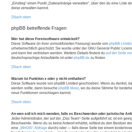
„Einstieg“ einen Punkt „Dateianhänge verwalten“, über den du eine Liste d
diese verwalten kannst.
Nach oben
phpBB betreffende Fragen
Wer hat diese Forensoftware entwickelt?
Diese Software (in ihrer unmodifizierten Fassung) wurde von
phpBB Limite
urheberrechtlich geschützt. Sie wurde unter der GNU General Public License
und kann frei vertrieben werden. Weitere Details findest du
auf der Seite v
deutschsprachige Anlaufstelle ist unter
phpBB.de
zu finden.
Nach oben
Warum ist Funktion x oder y nicht enthalten?
Diese Software wurde von phpBB Limited geschrieben. Wenn du denkst, das
werden sollte, dann besuche
phpBB Ideas
, wo du deine Stimme für beste
neue Funktionen vorschlagen kannst.
Nach oben
An wen soll ich mich wenden, falls es Beschwerden oder juristische An
Jeder Administrator, der auf der „Das Team“-Seite aufgeführt ist, ist ein geei
Beschwerde. Wenn du so keine Antwort erhältst, solltest du den Besitzer de
eine
„WHOIS“-Abfrage
durch) oder — falls diese Seite bei einem kostenlos