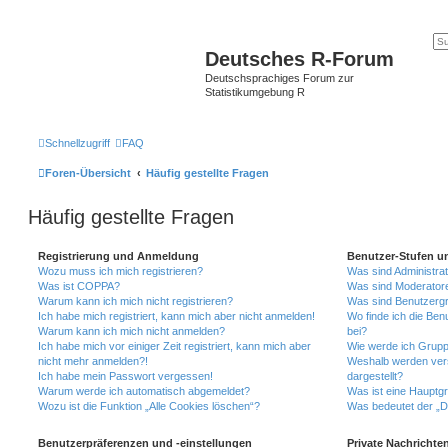
Deutsches R-Forum
Deutschsprachiges Forum zur
Statistikumgebung R
Schnellzugriff
FAQ
Foren-Übersicht
Häufig gestellte Fragen
Häufig gestellte Fragen
Registrierung und Anmeldung
Benutzer-Stufen u
Wozu muss ich mich registrieren?
Was sind Administra
Was ist COPPA?
Was sind Moderator
Warum kann ich mich nicht registrieren?
Was sind Benutzerg
Ich habe mich registriert, kann mich aber nicht anmelden!
Wo finde ich die Ben
Warum kann ich mich nicht anmelden?
bei?
Ich habe mich vor einiger Zeit registriert, kann mich aber
Wie werde ich Grupp
nicht mehr anmelden?!
Weshalb werden ver
Ich habe mein Passwort vergessen!
dargestellt?
Warum werde ich automatisch abgemeldet?
Was ist eine Hauptg
Wozu ist die Funktion „Alle Cookies löschen“?
Was bedeutet der „Da
Benutzerpräferenzen und -einstellungen
Private Nachrichte