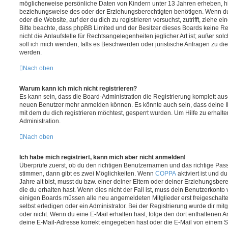
möglicherweise persönliche Daten von Kindern unter 13 Jahren erheben, h
beziehungsweise des oder der Erziehungsberechtigten benötigen. Wenn du di
oder die Website, auf der du dich zu registrieren versuchst, zutrifft, ziehe e
Bitte beachte, dass phpBB Limited und der Besitzer dieses Boards keine 
nicht die Anlaufstelle für Rechtsangelegenheiten jeglicher Art ist; außer so
soll ich mich wenden, falls es Beschwerden oder juristische Anfragen zu d
werden.
Nach oben
Warum kann ich mich nicht registrieren?
Es kann sein, dass die Board-Administration die Registrierung komplett ausg
neuen Benutzer mehr anmelden können. Es könnte auch sein, dass deine 
mit dem du dich registrieren möchtest, gesperrt wurden. Um Hilfe zu erhalt
Administration.
Nach oben
Ich habe mich registriert, kann mich aber nicht anmelden!
Überprüfe zuerst, ob du den richtigen Benutzernamen und das richtige Pa
stimmen, dann gibt es zwei Möglichkeiten. Wenn
COPPA
aktiviert ist und 
Jahre alt bist, musst du bzw. einer deiner Eltern oder deiner Erziehungsbe
die du erhalten hast. Wenn dies nicht der Fall ist, muss dein Benutzerkonto v
einigen Boards müssen alle neu angemeldeten Mitglieder erst freigeschalt
selbst erledigen oder ein Administrator. Bei der Registrierung wurde dir mitget
oder nicht. Wenn du eine E-Mail erhalten hast, folge den dort enthaltenen
deine E-Mail-Adresse korrekt eingegeben hast oder die E-Mail von einem S