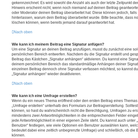
gekennzeichnet. Es wird sowohl die Anzahl als auch der letzte Zeitpunkt d
Hinweis erscheint nicht, wenn noch niemand auf deinen Beitrag geantwortet
oder Moderator deinen Beitrag überarbeitet hat. Diese können jedoch, falls s
hinterlassen, warum dein Beitrag überarbeitet wurde. Bitte beachte, dass n
löschen können, wenn bereits jemand darauf geantwortet hat.
Nach oben
Wie kann ich meinem Beitrag eine Signatur anfügen?
Um eine Signatur an deinen Beitrag anzufügen, musst du zunächst eine sol
persönlichen Bereich entwerfen. Nachdem du die Signatur erstellt und gesp
Beitrag das Kästchen „Signatur anhängen“ aktivieren. Du kannst eine Signa
deinem persönlichen Bereich das standardmäßige Anhängen deiner Signatu
einzelnen Beitrag dennoch ohne Signatur verfassen möchtest, so kannst du 
„Signatur anhängen“ wieder deaktivieren.
Nach oben
Wie kann ich eine Umfrage erstellen?
Wenn du ein neues Thema eröffnest oder den ersten Beitrag eines Themas be
„Umfrage erstellen“ unterhalb des Formulars zur Beitragserstellung. Solltes
können, so hast du wahrscheinlich nicht die Berechtigung, Umfragen zu erste
mindestens zwei Antwortmöglichkeiten in die entsprechenden Felder eingeb
jede Antwortmöglichkeit in einer eigenen Zeile steht. Du kannst auch unter
Benutzer“ festlegen, wie viele Optionen ein Benutzer auswählen kann, welche
bedeutet dabei eine zeitlich unbegrenzte Umfrage) und schließlich, ob die
können.