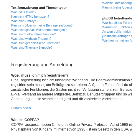
Welche Dateianhänge
Kann ich eine Übersi
Textformatierung und Thementypen
Was ist BBCode?
Kann ich HTML benutzen?
phpBB betreffende
Was sind Smileys?
Wer hat diese Foren
Kann ich Bilder in meine Beiträge einfügen?
Warum ist Funktion x
Was sind globale Bekanntmachungen?
An wen soll ich mic
Was sind Bekanntmachungen?
juristische Anfragen
Was sind wichtige Themen?
Wie kann ich einen A
Was sind geschlossene Themen?
Was sind Themen-Symbole?
Registrierung und Anmeldung
Wozu muss ich mich registrieren?
Eine Registrierung ist nicht unbedingt zwingend. Die Board-Administration
registriert sein musst, um Beiträge zu schreiben. Auf jeden Fall erhältst du als
zusätzliche Funktionen, die Gästen nicht zur Verfügung stehen: zum Beispiel
E-Mail-Versand an andere Mitglieder, Beitritt zu Benutzergruppen und so wei
Anmeldung, da sie schnell erledigt ist und dir zahlreiche Vorteile bietet.
Nach oben
Was ist COPPA?
COPPA, ausgeschrieben Children’s Online Privacy Protection Act of 1998 (
Privatsphäre von Kindern im Internet von 1998) ist ein Gesetz in den USA, w