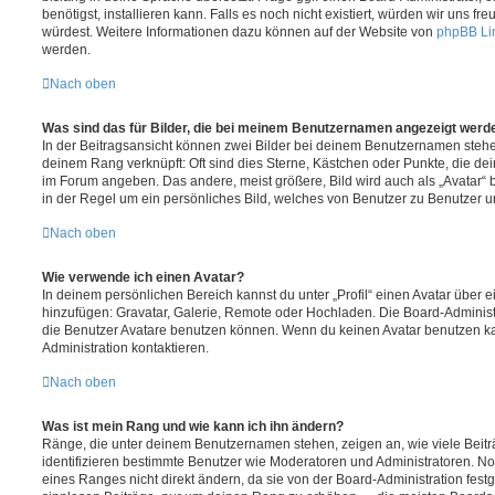
benötigst, installieren kann. Falls es noch nicht existiert, würden wir uns f
würdest. Weitere Informationen dazu können auf der Website von
phpBB Li
werden.
Nach oben
Was sind das für Bilder, die bei meinem Benutzernamen angezeigt werd
In der Beitragsansicht können zwei Bilder bei deinem Benutzernamen stehen.
deinem Rang verknüpft: Oft sind dies Sterne, Kästchen oder Punkte, die de
im Forum angeben. Das andere, meist größere, Bild wird auch als „Avatar“ b
in der Regel um ein persönliches Bild, welches von Benutzer zu Benutzer unt
Nach oben
Wie verwende ich einen Avatar?
In deinem persönlichen Bereich kannst du unter „Profil“ einen Avatar über 
hinzufügen: Gravatar, Galerie, Remote oder Hochladen. Die Board-Adminis
die Benutzer Avatare benutzen können. Wenn du keinen Avatar benutzen kan
Administration kontaktieren.
Nach oben
Was ist mein Rang und wie kann ich ihn ändern?
Ränge, die unter deinem Benutzernamen stehen, zeigen an, wie viele Beiträg
identifizieren bestimmte Benutzer wie Moderatoren und Administratoren. N
eines Ranges nicht direkt ändern, da sie von der Board-Administration festg