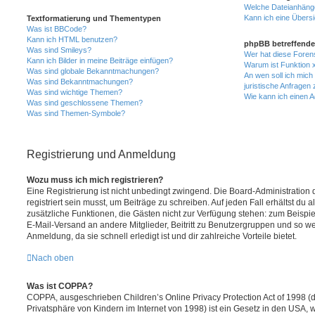
Welche Dateianhänge
Kann ich eine Übersi
Textformatierung und Thementypen
Was ist BBCode?
Kann ich HTML benutzen?
phpBB betreffende
Was sind Smileys?
Wer hat diese Foren
Kann ich Bilder in meine Beiträge einfügen?
Warum ist Funktion x
Was sind globale Bekanntmachungen?
An wen soll ich mic
Was sind Bekanntmachungen?
juristische Anfragen
Was sind wichtige Themen?
Wie kann ich einen A
Was sind geschlossene Themen?
Was sind Themen-Symbole?
Registrierung und Anmeldung
Wozu muss ich mich registrieren?
Eine Registrierung ist nicht unbedingt zwingend. Die Board-Administration
registriert sein musst, um Beiträge zu schreiben. Auf jeden Fall erhältst du als
zusätzliche Funktionen, die Gästen nicht zur Verfügung stehen: zum Beispiel
E-Mail-Versand an andere Mitglieder, Beitritt zu Benutzergruppen und so wei
Anmeldung, da sie schnell erledigt ist und dir zahlreiche Vorteile bietet.
Nach oben
Was ist COPPA?
COPPA, ausgeschrieben Children’s Online Privacy Protection Act of 1998 (
Privatsphäre von Kindern im Internet von 1998) ist ein Gesetz in den USA, w