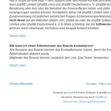
free.fr, funpic.de usw. liegt — den Support oder den Abuse-Kontakt des betr
dass phpBB Limited (phpBB.com) und phpBB Deutschland e. V. (phpBB.de
Benutzung oder den oder die Benutzer der Forensoftware haben und dafür 
herangezogen werden können. Kontaktiere daher nie phpBB Limited oder p
Zusammenhang mit jeglichen juristischen Fragen (Unterlassungserklärunge
nicht direkt
auf die Websiten phpbb.com, phpbb.de oder die phpBB-Softwar
Limited oder phpBB Deutschland e. V. E-Mails schreibst, die die
Softwarenu
wirst du, wenn überhaupt, höchstens eine knappe Antwort erhalten.
Nach oben
Wie kann ich einen Administrator des Boards kontaktieren?
Alle Benutzer des Boards können das Kontaktformular nutzen, wenn die Fun
Administration aktiviert wurde.
Mitglieder des Boards können zusätzlich den Link „Das Team“ verwenden.
Nach oben
Foren-Übersicht
Kontakt
Alle Coo
Powered by
phpBB
® Forum Software © phpBB Lim
Deutsche Übersetzung durch
phpBB.de
Datenschutz
|
Nutzungsbedingungen