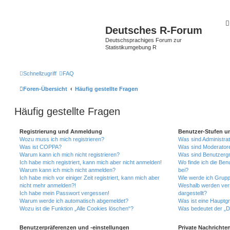
Deutsches R-Forum
Deutschsprachiges Forum zur
Statistikumgebung R
Schnellzugriff
FAQ
Foren-Übersicht
Häufig gestellte Fragen
Häufig gestellte Fragen
Registrierung und Anmeldung
Benutzer-Stufen u
Wozu muss ich mich registrieren?
Was sind Administra
Was ist COPPA?
Was sind Moderator
Warum kann ich mich nicht registrieren?
Was sind Benutzerg
Ich habe mich registriert, kann mich aber nicht anmelden!
Wo finde ich die Ben
Warum kann ich mich nicht anmelden?
bei?
Ich habe mich vor einiger Zeit registriert, kann mich aber
Wie werde ich Grupp
nicht mehr anmelden?!
Weshalb werden ver
Ich habe mein Passwort vergessen!
dargestellt?
Warum werde ich automatisch abgemeldet?
Was ist eine Hauptg
Wozu ist die Funktion „Alle Cookies löschen“?
Was bedeutet der „Da
Benutzerpräferenzen und -einstellungen
Private Nachrichte