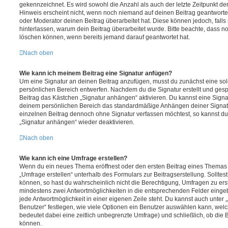
gekennzeichnet. Es wird sowohl die Anzahl als auch der letzte Zeitpunkt d
Hinweis erscheint nicht, wenn noch niemand auf deinen Beitrag geantwortet
oder Moderator deinen Beitrag überarbeitet hat. Diese können jedoch, falls s
hinterlassen, warum dein Beitrag überarbeitet wurde. Bitte beachte, dass n
löschen können, wenn bereits jemand darauf geantwortet hat.
Nach oben
Wie kann ich meinem Beitrag eine Signatur anfügen?
Um eine Signatur an deinen Beitrag anzufügen, musst du zunächst eine sol
persönlichen Bereich entwerfen. Nachdem du die Signatur erstellt und gesp
Beitrag das Kästchen „Signatur anhängen“ aktivieren. Du kannst eine Signa
deinem persönlichen Bereich das standardmäßige Anhängen deiner Signatu
einzelnen Beitrag dennoch ohne Signatur verfassen möchtest, so kannst du 
„Signatur anhängen“ wieder deaktivieren.
Nach oben
Wie kann ich eine Umfrage erstellen?
Wenn du ein neues Thema eröffnest oder den ersten Beitrag eines Themas be
„Umfrage erstellen“ unterhalb des Formulars zur Beitragserstellung. Solltes
können, so hast du wahrscheinlich nicht die Berechtigung, Umfragen zu erste
mindestens zwei Antwortmöglichkeiten in die entsprechenden Felder eingeb
jede Antwortmöglichkeit in einer eigenen Zeile steht. Du kannst auch unter
Benutzer“ festlegen, wie viele Optionen ein Benutzer auswählen kann, welche
bedeutet dabei eine zeitlich unbegrenzte Umfrage) und schließlich, ob die
können.