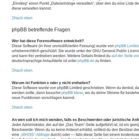
„Einstieg“ einen Punkt „Dateianhänge verwalten“, über den du eine Liste d
diese verwalten kannst.
Nach oben
phpBB betreffende Fragen
Wer hat diese Forensoftware entwickelt?
Diese Software (in ihrer unmodifizierten Fassung) wurde von
phpBB Limite
urheberrechtlich geschützt. Sie wurde unter der GNU General Public License
und kann frei vertrieben werden. Weitere Details findest du
auf der Seite v
deutschsprachige Anlaufstelle ist unter
phpBB.de
zu finden.
Nach oben
Warum ist Funktion x oder y nicht enthalten?
Diese Software wurde von phpBB Limited geschrieben. Wenn du denkst, das
werden sollte, dann besuche
phpBB Ideas
, wo du deine Stimme für beste
neue Funktionen vorschlagen kannst.
Nach oben
An wen soll ich mich wenden, falls es Beschwerden oder juristische An
Jeder Administrator, der auf der „Das Team“-Seite aufgeführt ist, ist ein geei
Beschwerde. Wenn du so keine Antwort erhältst, solltest du den Besitzer de
eine
„WHOIS“-Abfrage
durch) oder — falls diese Seite bei einem kostenlos