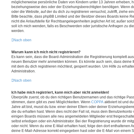
möglicherweise persönliche Daten von Kindern unter 13 Jahren erheben, h
beziehungsweise des oder der Erziehungsberechtigten benötigen. Wenn du di
oder die Website, auf der du dich zu registrieren versuchst, zutrifft, ziehe e
Bitte beachte, dass phpBB Limited und der Besitzer dieses Boards keine 
nicht die Anlaufstelle für Rechtsangelegenheiten jeglicher Art ist; außer so
soll ich mich wenden, falls es Beschwerden oder juristische Anfragen zu d
werden.
Nach oben
Warum kann ich mich nicht registrieren?
Es kann sein, dass die Board-Administration die Registrierung komplett ausg
neuen Benutzer mehr anmelden können. Es könnte auch sein, dass deine 
mit dem du dich registrieren möchtest, gesperrt wurden. Um Hilfe zu erhalt
Administration.
Nach oben
Ich habe mich registriert, kann mich aber nicht anmelden!
Überprüfe zuerst, ob du den richtigen Benutzernamen und das richtige Pa
stimmen, dann gibt es zwei Möglichkeiten. Wenn
COPPA
aktiviert ist und 
Jahre alt bist, musst du bzw. einer deiner Eltern oder deiner Erziehungsbe
die du erhalten hast. Wenn dies nicht der Fall ist, muss dein Benutzerkonto v
einigen Boards müssen alle neu angemeldeten Mitglieder erst freigeschalt
selbst erledigen oder ein Administrator. Bei der Registrierung wurde dir mitget
oder nicht. Wenn du eine E-Mail erhalten hast, folge den dort enthaltenen
deine E-Mail-Adresse korrekt eingegeben hast oder die E-Mail von einem S