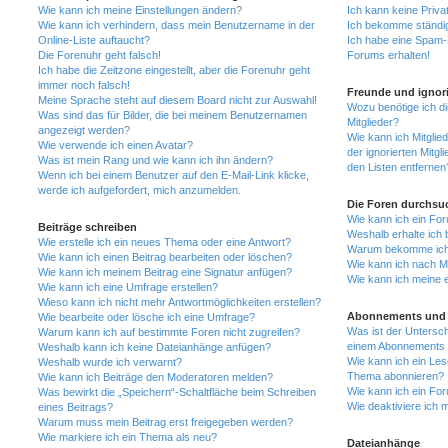
Wie kann ich meine Einstellungen ändern?
Ich kann keine Priva
Wie kann ich verhindern, dass mein Benutzername in der
Ich bekomme ständig
Online-Liste auftaucht?
Ich habe eine Spam-E
Die Forenuhr geht falsch!
Forums erhalten!
Ich habe die Zeitzone eingestellt, aber die Forenuhr geht
immer noch falsch!
Freunde und ignori
Meine Sprache steht auf diesem Board nicht zur Auswahl!
Wozu benötige ich di
Was sind das für Bilder, die bei meinem Benutzernamen
Mitglieder?
angezeigt werden?
Wie kann ich Mitglied
Wie verwende ich einen Avatar?
der ignorierten Mitg
Was ist mein Rang und wie kann ich ihn ändern?
den Listen entfernen
Wenn ich bei einem Benutzer auf den E-Mail-Link klicke,
werde ich aufgefordert, mich anzumelden.
Die Foren durchsu
Wie kann ich ein Fo
Beiträge schreiben
Weshalb erhalte ich 
Wie erstelle ich ein neues Thema oder eine Antwort?
Warum bekomme ich b
Wie kann ich einen Beitrag bearbeiten oder löschen?
Wie kann ich nach M
Wie kann ich meinem Beitrag eine Signatur anfügen?
Wie kann ich meine 
Wie kann ich eine Umfrage erstellen?
Wieso kann ich nicht mehr Antwortmöglichkeiten erstellen?
Abonnements und 
Wie bearbeite oder lösche ich eine Umfrage?
Was ist der Untersc
Warum kann ich auf bestimmte Foren nicht zugreifen?
einem Abonnements 
Weshalb kann ich keine Dateianhänge anfügen?
Wie kann ich ein Les
Weshalb wurde ich verwarnt?
Thema abonnieren?
Wie kann ich Beiträge den Moderatoren melden?
Wie kann ich ein Fo
Was bewirkt die „Speichern“-Schaltfläche beim Schreiben
Wie deaktiviere ich
eines Beitrags?
Warum muss mein Beitrag erst freigegeben werden?
Wie markiere ich ein Thema als neu?
Dateianhänge