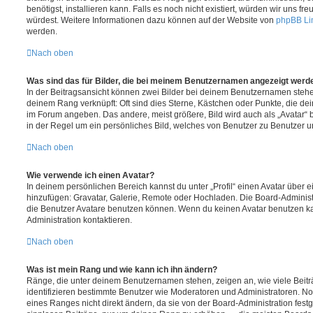
benötigst, installieren kann. Falls es noch nicht existiert, würden wir uns f
würdest. Weitere Informationen dazu können auf der Website von
phpBB Li
werden.
Nach oben
Was sind das für Bilder, die bei meinem Benutzernamen angezeigt werd
In der Beitragsansicht können zwei Bilder bei deinem Benutzernamen stehen.
deinem Rang verknüpft: Oft sind dies Sterne, Kästchen oder Punkte, die de
im Forum angeben. Das andere, meist größere, Bild wird auch als „Avatar“ b
in der Regel um ein persönliches Bild, welches von Benutzer zu Benutzer unt
Nach oben
Wie verwende ich einen Avatar?
In deinem persönlichen Bereich kannst du unter „Profil“ einen Avatar über 
hinzufügen: Gravatar, Galerie, Remote oder Hochladen. Die Board-Adminis
die Benutzer Avatare benutzen können. Wenn du keinen Avatar benutzen kan
Administration kontaktieren.
Nach oben
Was ist mein Rang und wie kann ich ihn ändern?
Ränge, die unter deinem Benutzernamen stehen, zeigen an, wie viele Beiträg
identifizieren bestimmte Benutzer wie Moderatoren und Administratoren. N
eines Ranges nicht direkt ändern, da sie von der Board-Administration festg