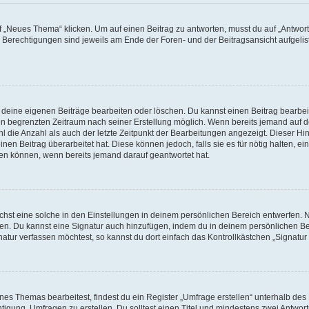
„Neues Thema“ klicken. Um auf einen Beitrag zu antworten, musst du auf „Antworte
e Berechtigungen sind jeweils am Ende der Foren- und der Beitragsansicht aufgeliste
r deine eigenen Beiträge bearbeiten oder löschen. Du kannst einen Beitrag bearbe
inen begrenzten Zeitraum nach seiner Erstellung möglich. Wenn bereits jemand auf de
 die Anzahl als auch der letzte Zeitpunkt der Bearbeitungen angezeigt. Dieser Hi
en Beitrag überarbeitet hat. Diese können jedoch, falls sie es für nötig halten, ei
hen können, wenn bereits jemand darauf geantwortet hat.
st eine solche in den Einstellungen in deinem persönlichen Bereich entwerfen. Na
eren. Du kannst eine Signatur auch hinzufügen, indem du in deinem persönlichen 
atur verfassen möchtest, so kannst du dort einfach das Kontrollkästchen „Signatu
s Themas bearbeitest, findest du ein Register „Umfrage erstellen“ unterhalb des F
htigung, Umfragen zu erstellen. Du solltest einen Titel und mindestens zwei Antwo