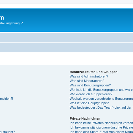
um
istikumgebung R
Benutzer-Stufen und Gruppen
Was sind Administratoren?
Was sind Moderatoren?
Was sind Benutzergruppen?
Wo finde ich die Benutzergruppen und wie tr
Wie werde ich Gruppenleiter?
anmelden?!
Weshalb werden verschiedene Benutzergrupp
Was ist eine Hauptgruppe?
Was bedeutet der „Das Team“-Link auf der S
Private Nachrichten
Ich kann keine Privaten Nachrichten versch
Ich bekomme ständig unerwünschte Private
auftaucht?
Ich habe eine Spam-E-Mail von einem Mitgli