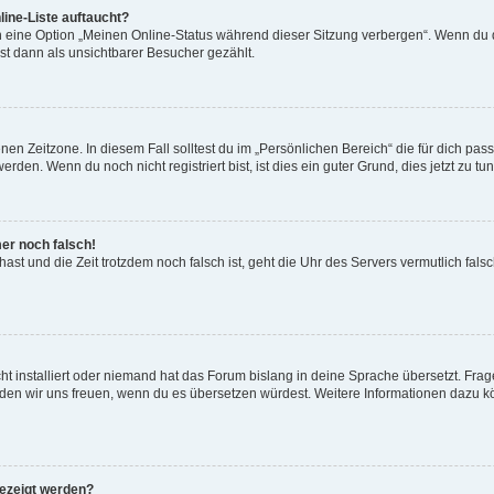
ine-Liste auftaucht?
n eine Option „Meinen Online-Status während dieser Sitzung verbergen“. Wenn du d
st dann als unsichtbarer Besucher gezählt.
en Zeitzone. In diesem Fall solltest du im „Persönlichen Bereich“ die für dich passe
den. Wenn du noch nicht registriert bist, ist dies ein guter Grund, dies jetzt zu tun
mer noch falsch!
t hast und die Zeit trotzdem noch falsch ist, geht die Uhr des Servers vermutlich fal
t installiert oder niemand hat das Forum bislang in deine Sprache übersetzt. Frag
, würden wir uns freuen, wenn du es übersetzen würdest. Weitere Informationen dazu
gezeigt werden?