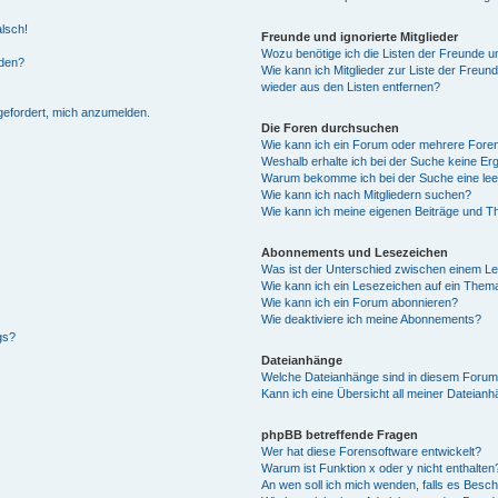
alsch!
Freunde und ignorierte Mitglieder
Wozu benötige ich die Listen der Freunde un
rden?
Wie kann ich Mitglieder zur Liste der Freund
wieder aus den Listen entfernen?
fgefordert, mich anzumelden.
Die Foren durchsuchen
Wie kann ich ein Forum oder mehrere For
Weshalb erhalte ich bei der Suche keine Er
Warum bekomme ich bei der Suche eine lee
Wie kann ich nach Mitgliedern suchen?
Wie kann ich meine eigenen Beiträge und T
Abonnements und Lesezeichen
Was ist der Unterschied zwischen einem L
Wie kann ich ein Lesezeichen auf ein Them
Wie kann ich ein Forum abonnieren?
Wie deaktiviere ich meine Abonnements?
gs?
Dateianhänge
Welche Dateianhänge sind in diesem Forum
Kann ich eine Übersicht all meiner Dateian
phpBB betreffende Fragen
Wer hat diese Forensoftware entwickelt?
Warum ist Funktion x oder y nicht enthalten
An wen soll ich mich wenden, falls es Besc