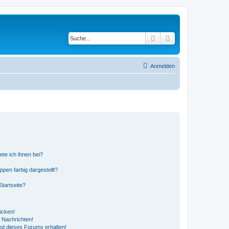
Suche
Erweiterte Suche
Anmelden
ete ich ihnen bei?
en farbig dargestellt?
tartseite?
icken!
 Nachrichten!
ed dieses Forums erhalten!