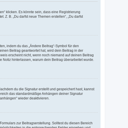
n“ klicken. Es könnte sein, dass eine Registrierung
t. Z. B. „Du darfst neue Themen erstellen“, „Du darfst
iten, indem du das „Ändere Beitrag“-Symbol für den
inen Beitrag geantwortet hat, wird dein Beitrag in der
nweis erscheint nicht, wenn noch niemand auf deinen Beitrag
ne Notiz hinterlassen, warum dein Beitrag überarbeitet wurde.
chdem du die Signatur erstellt und gespeichert hast, kannst
Bereich das standardmäßige Anhängen deiner Signatur
r anhängen“ wieder deaktivieren.
ormulars zur Beitragserstellung. Solltest du diesen Bereich
rtmöglichkeiten in die entsprechenden Felder eingeben und