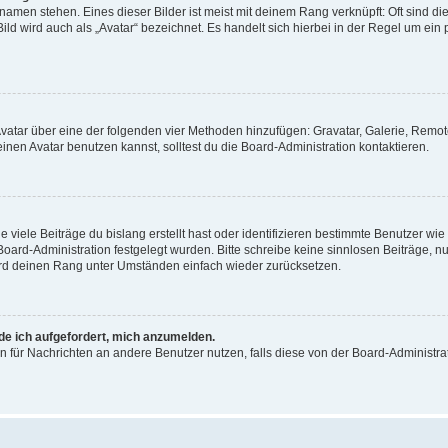
amen stehen. Eines dieser Bilder ist meist mit deinem Rang verknüpft: Oft sind di
ld wird auch als „Avatar“ bezeichnet. Es handelt sich hierbei in der Regel um ein
 Avatar über eine der folgenden vier Methoden hinzufügen: Gravatar, Galerie, Rem
en Avatar benutzen kannst, solltest du die Board-Administration kontaktieren.
viele Beiträge du bislang erstellt hast oder identifizieren bestimmte Benutzer w
 Board-Administration festgelegt wurden. Bitte schreibe keine sinnlosen Beiträge
wird deinen Rang unter Umständen einfach wieder zurücksetzen.
rde ich aufgefordert, mich anzumelden.
ion für Nachrichten an andere Benutzer nutzen, falls diese von der Board-Administ