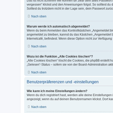
Das ist nicht schlimm! Wir können dir zwar dein altes Passwort
vergessen“ klickst und den Anweisungen folgst. So solltest du
Solltest du trotzdem nicht in der Lage sein, dein Passwort zur
Nach oben
Warum werde ich automatisch abgemeldet?
Wenn du beim Anmelden das Kontrollkästchen „Angemeldet bleib
angemeldet zu bleiben, kannst du das Kästchen „Angemeldet b
Internetcafé, befindest. Wenn diese Option nicht zur Verfügung
Nach oben
Wozu ist die Funktion „Alle Cookies löschen“?
„Alle Cookies löschen“ löscht die Cookies, die phpBB erstellt
„Gelesen“-Status – sofern sie von der Board-Administration ak
Nach oben
Benutzerpräferenzen und -einstellungen
Wie kann ich meine Einstellungen ändern?
Wenn du dich registriert hast, werden alle deine Einstellunge
angezeigt, wenn du auf deinen Benutzernamen klickst. Dort kan
Nach oben