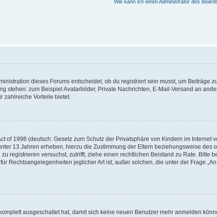
Wie kann ich einen Administrator des Board
istration dieses Forums entscheidet, ob du registriert sein musst, um Beiträge zu s
ung stehen: zum Beispiel Avatarbilder, Private Nachrichten, E-Mail-Versand an ander
 zahlreiche Vorteile bietet.
t of 1998 (deutsch: Gesetz zum Schutz der Privatsphäre von Kindern im Internet vo
unter 13 Jahren erheben, hierzu die Zustimmung der Eltern beziehungsweise des o
h zu registrieren versuchst, zutrifft, ziehe einen rechtlichen Beistand zu Rate. Bit
für Rechtsangelegenheiten jeglicher Art ist; außer solchen, die unter der Frage „
.
g komplett ausgeschaltet hat, damit sich keine neuen Benutzer mehr anmelden könn