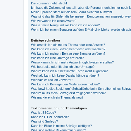
Die Forenuhr geht falsch!
Ich habe die Zeitzone eingestellt, aber die Forenuhr geht immer noch f
Meine Sprache steht auf diesem Board nicht zur Auswahl!
Was sind das für Bilder, die bei meinem Benutzernamen angezeigt we
Wie verwende ich einen Avatar?
Was ist mein Rang und wie kann ich ihn ändern?
Wenn ich bei einem Benutzer auf den E-Mail-Link klicke, werde ich au
Beiträge schreiben
Wie erstelle ich ein neues Thema oder eine Antwort?
Wie kann ich einen Beitrag bearbeiten oder löschen?
Wie kann ich meinem Beitrag eine Signatur anfügen?
Wie kann ich eine Umfrage erstellen?
Wieso kann ich nicht mehr Antwortmöglichkeiten erstellen?
Wie bearbeite oder lösche ich eine Umfrage?
Warum kann ich auf bestimmte Foren nicht zugreifen?
Weshalb kann ich keine Dateianhänge anfügen?
Weshalb wurde ich verwarnt?
Wie kann ich Beiträge den Moderatoren melden?
Was bewirkt die „Speichern“-Schaltfläche beim Schreiben eines Beitra
Warum muss mein Beitrag erst freigegeben werden?
Wie markiere ich ein Thema als neu?
Textformatierung und Thementypen
Was ist BBCode?
Kann ich HTML benutzen?
Was sind Smileys?
Kann ich Bilder in meine Beiträge einfügen?
Was sind globale Bekanntmachungen?