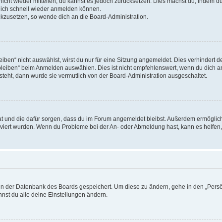
 nicht wieder mitteilen, du kannst es jedoch zurücksetzen. Dies machst du, indem 
 dich schnell wieder anmelden können.
ückzusetzen, so wende dich an die Board-Administration.
en“ nicht auswählst, wirst du nur für eine Sitzung angemeldet. Dies verhindert 
leiben“ beim Anmelden auswählen. Dies ist nicht empfehlenswert, wenn du dich an
 steht, dann wurde sie vermutlich von der Board-Administration ausgeschaltet.
 hat und die dafür sorgen, dass du im Forum angemeldet bleibst. Außerdem ermögli
tiviert wurden. Wenn du Probleme bei der An- oder Abmeldung hast, kann es helfen
n in der Datenbank des Boards gespeichert. Um diese zu ändern, gehe in den „Persö
nst du alle deine Einstellungen ändern.