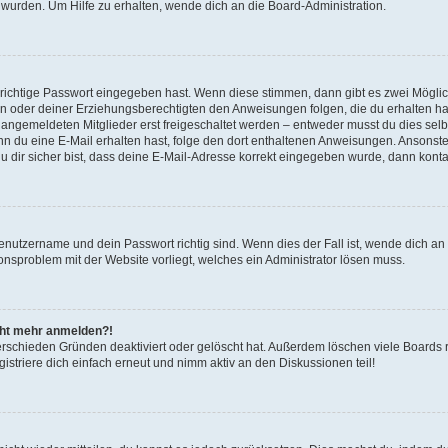
 wurden. Um Hilfe zu erhalten, wende dich an die Board-Administration.
 richtige Passwort eingegeben hast. Wenn diese stimmen, dann gibt es zwei Mögl
tern oder deiner Erziehungsberechtigten den Anweisungen folgen, die du erhalten ha
u angemeldeten Mitglieder erst freigeschaltet werden – entweder musst du dies selbs
. Wenn du eine E-Mail erhalten hast, folge den dort enthaltenen Anweisungen. Ansons
 dir sicher bist, dass deine E-Mail-Adresse korrekt eingegeben wurde, dann kontak
Benutzername und dein Passwort richtig sind. Wenn dies der Fall ist, wende dich a
ionsproblem mit der Website vorliegt, welches ein Administrator lösen muss.
icht mehr anmelden?!
erschieden Gründen deaktiviert oder gelöscht hat. Außerdem löschen viele Boards r
triere dich einfach erneut und nimm aktiv an den Diskussionen teil!