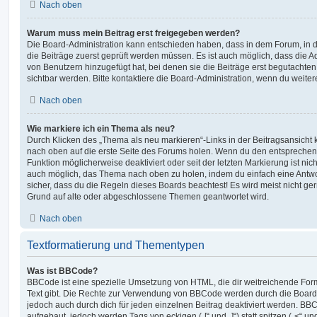
Nach oben
Warum muss mein Beitrag erst freigegeben werden?
Die Board-Administration kann entschieden haben, dass in dem Forum, in de
die Beiträge zuerst geprüft werden müssen. Es ist auch möglich, dass die A
von Benutzern hinzugefügt hat, bei denen sie die Beiträge erst begutachten
sichtbar werden. Bitte kontaktiere die Board-Administration, wenn du weiter
Nach oben
Wie markiere ich ein Thema als neu?
Durch Klicken des „Thema als neu markieren“-Links in der Beitragsansich
nach oben auf die erste Seite des Forums holen. Wenn du den entsprechende
Funktion möglicherweise deaktiviert oder seit der letzten Markierung ist nic
auch möglich, das Thema nach oben zu holen, indem du einfach eine Antwort
sicher, dass du die Regeln dieses Boards beachtest! Es wird meist nicht ge
Grund auf alte oder abgeschlossene Themen geantwortet wird.
Nach oben
Textformatierung und Thementypen
Was ist BBCode?
BBCode ist eine spezielle Umsetzung von HTML, die dir weitreichende For
Text gibt. Die Rechte zur Verwendung von BBCode werden durch die Board
jedoch auch durch dich für jeden einzelnen Beitrag deaktiviert werden. BB
aufgebaut, jedoch werden Tags von eckigen („[“ und „]“) statt spitzen („<“ 