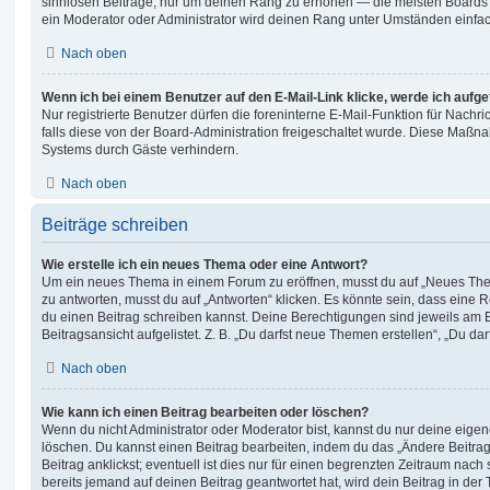
sinnlosen Beiträge, nur um deinen Rang zu erhöhen — die meisten Boards 
ein Moderator oder Administrator wird deinen Rang unter Umständen einfa
Nach oben
Wenn ich bei einem Benutzer auf den E-Mail-Link klicke, werde ich aufg
Nur registrierte Benutzer dürfen die foreninterne E-Mail-Funktion für Nachr
falls diese von der Board-Administration freigeschaltet wurde. Diese Maßn
Systems durch Gäste verhindern.
Nach oben
Beiträge schreiben
Wie erstelle ich ein neues Thema oder eine Antwort?
Um ein neues Thema in einem Forum zu eröffnen, musst du auf „Neues Them
zu antworten, musst du auf „Antworten“ klicken. Es könnte sein, dass eine Reg
du einen Beitrag schreiben kannst. Deine Berechtigungen sind jeweils am 
Beitragsansicht aufgelistet. Z. B. „Du darfst neue Themen erstellen“, „Du da
Nach oben
Wie kann ich einen Beitrag bearbeiten oder löschen?
Wenn du nicht Administrator oder Moderator bist, kannst du nur deine eige
löschen. Du kannst einen Beitrag bearbeiten, indem du das „Ändere Beitr
Beitrag anklickst; eventuell ist dies nur für einen begrenzten Zeitraum nac
bereits jemand auf deinen Beitrag geantwortet hat, wird dein Beitrag in der