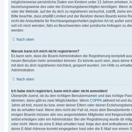
möglicherweise persönliche Daten von Kindern unter 13 Jahren erheben, h
beziehungsweise des oder der Erziehungsberechtigten benötigen. Wenn du di
oder die Website, auf der du dich zu registrieren versuchst, zutrifft, ziehe e
Bitte beachte, dass phpBB Limited und der Besitzer dieses Boards keine 
nicht die Anlaufstelle für Rechtsangelegenheiten jeglicher Art ist; außer so
soll ich mich wenden, falls es Beschwerden oder juristische Anfragen zu d
werden.
Nach oben
Warum kann ich mich nicht registrieren?
Es kann sein, dass die Board-Administration die Registrierung komplett ausg
neuen Benutzer mehr anmelden können. Es könnte auch sein, dass deine 
mit dem du dich registrieren möchtest, gesperrt wurden. Um Hilfe zu erhalt
Administration.
Nach oben
Ich habe mich registriert, kann mich aber nicht anmelden!
Überprüfe zuerst, ob du den richtigen Benutzernamen und das richtige Pa
stimmen, dann gibt es zwei Möglichkeiten. Wenn
COPPA
aktiviert ist und 
Jahre alt bist, musst du bzw. einer deiner Eltern oder deiner Erziehungsbe
die du erhalten hast. Wenn dies nicht der Fall ist, muss dein Benutzerkonto v
einigen Boards müssen alle neu angemeldeten Mitglieder erst freigeschalt
selbst erledigen oder ein Administrator. Bei der Registrierung wurde dir mitget
oder nicht. Wenn du eine E-Mail erhalten hast, folge den dort enthaltenen
deine E-Mail-Adresse korrekt eingegeben hast oder die E-Mail von einem S