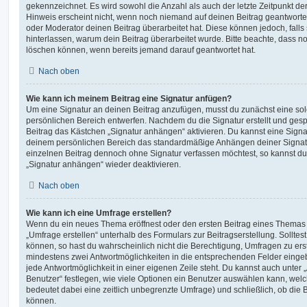
gekennzeichnet. Es wird sowohl die Anzahl als auch der letzte Zeitpunkt d
Hinweis erscheint nicht, wenn noch niemand auf deinen Beitrag geantwortet
oder Moderator deinen Beitrag überarbeitet hat. Diese können jedoch, falls s
hinterlassen, warum dein Beitrag überarbeitet wurde. Bitte beachte, dass n
löschen können, wenn bereits jemand darauf geantwortet hat.
Nach oben
Wie kann ich meinem Beitrag eine Signatur anfügen?
Um eine Signatur an deinen Beitrag anzufügen, musst du zunächst eine sol
persönlichen Bereich entwerfen. Nachdem du die Signatur erstellt und gesp
Beitrag das Kästchen „Signatur anhängen“ aktivieren. Du kannst eine Signa
deinem persönlichen Bereich das standardmäßige Anhängen deiner Signatu
einzelnen Beitrag dennoch ohne Signatur verfassen möchtest, so kannst du 
„Signatur anhängen“ wieder deaktivieren.
Nach oben
Wie kann ich eine Umfrage erstellen?
Wenn du ein neues Thema eröffnest oder den ersten Beitrag eines Themas be
„Umfrage erstellen“ unterhalb des Formulars zur Beitragserstellung. Solltes
können, so hast du wahrscheinlich nicht die Berechtigung, Umfragen zu erste
mindestens zwei Antwortmöglichkeiten in die entsprechenden Felder eingeb
jede Antwortmöglichkeit in einer eigenen Zeile steht. Du kannst auch unter
Benutzer“ festlegen, wie viele Optionen ein Benutzer auswählen kann, welche
bedeutet dabei eine zeitlich unbegrenzte Umfrage) und schließlich, ob die
können.