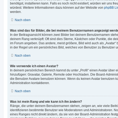
benötigst, installieren kann. Falls es noch nicht existiert, würden wir uns f
würdest. Weitere Informationen dazu können auf der Website von
phpBB Li
werden.
Nach oben
Was sind das für Bilder, die bei meinem Benutzernamen angezeigt werd
In der Beitragsansicht können zwei Bilder bei deinem Benutzernamen stehen.
deinem Rang verknüpft: Oft sind dies Sterne, Kästchen oder Punkte, die de
im Forum angeben. Das andere, meist größere, Bild wird auch als „Avatar“ b
in der Regel um ein persönliches Bild, welches von Benutzer zu Benutzer unt
Nach oben
Wie verwende ich einen Avatar?
In deinem persönlichen Bereich kannst du unter „Profil“ einen Avatar über 
hinzufügen: Gravatar, Galerie, Remote oder Hochladen. Die Board-Adminis
die Benutzer Avatare benutzen können. Wenn du keinen Avatar benutzen kan
Administration kontaktieren.
Nach oben
Was ist mein Rang und wie kann ich ihn ändern?
Ränge, die unter deinem Benutzernamen stehen, zeigen an, wie viele Beiträg
identifizieren bestimmte Benutzer wie Moderatoren und Administratoren. N
eines Ranges nicht direkt ändern, da sie von der Board-Administration festg