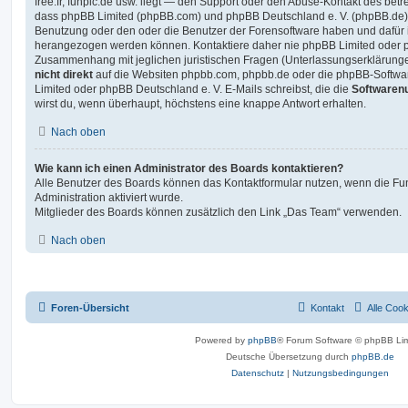
free.fr, funpic.de usw. liegt — den Support oder den Abuse-Kontakt des betr
dass phpBB Limited (phpBB.com) und phpBB Deutschland e. V. (phpBB.de
Benutzung oder den oder die Benutzer der Forensoftware haben und dafür 
herangezogen werden können. Kontaktiere daher nie phpBB Limited oder p
Zusammenhang mit jeglichen juristischen Fragen (Unterlassungserklärunge
nicht direkt
auf die Websiten phpbb.com, phpbb.de oder die phpBB-Softwar
Limited oder phpBB Deutschland e. V. E-Mails schreibst, die die
Softwarenu
wirst du, wenn überhaupt, höchstens eine knappe Antwort erhalten.
Nach oben
Wie kann ich einen Administrator des Boards kontaktieren?
Alle Benutzer des Boards können das Kontaktformular nutzen, wenn die Fun
Administration aktiviert wurde.
Mitglieder des Boards können zusätzlich den Link „Das Team“ verwenden.
Nach oben
Foren-Übersicht
Kontakt
Alle Coo
Powered by
phpBB
® Forum Software © phpBB Lim
Deutsche Übersetzung durch
phpBB.de
Datenschutz
|
Nutzungsbedingungen