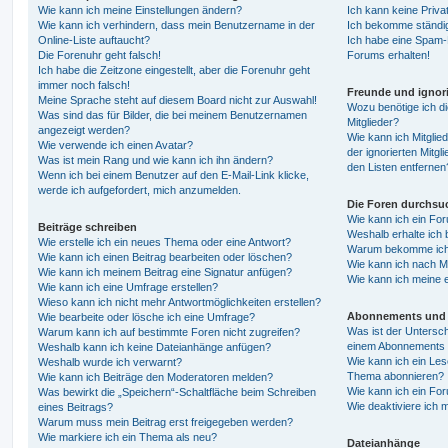
Wie kann ich meine Einstellungen ändern?
Ich kann keine Priva
Wie kann ich verhindern, dass mein Benutzername in der
Ich bekomme ständig
Online-Liste auftaucht?
Ich habe eine Spam-E
Die Forenuhr geht falsch!
Forums erhalten!
Ich habe die Zeitzone eingestellt, aber die Forenuhr geht
immer noch falsch!
Freunde und ignori
Meine Sprache steht auf diesem Board nicht zur Auswahl!
Wozu benötige ich di
Was sind das für Bilder, die bei meinem Benutzernamen
Mitglieder?
angezeigt werden?
Wie kann ich Mitglied
Wie verwende ich einen Avatar?
der ignorierten Mitg
Was ist mein Rang und wie kann ich ihn ändern?
den Listen entfernen
Wenn ich bei einem Benutzer auf den E-Mail-Link klicke,
werde ich aufgefordert, mich anzumelden.
Die Foren durchsu
Wie kann ich ein Fo
Beiträge schreiben
Weshalb erhalte ich 
Wie erstelle ich ein neues Thema oder eine Antwort?
Warum bekomme ich b
Wie kann ich einen Beitrag bearbeiten oder löschen?
Wie kann ich nach M
Wie kann ich meinem Beitrag eine Signatur anfügen?
Wie kann ich meine 
Wie kann ich eine Umfrage erstellen?
Wieso kann ich nicht mehr Antwortmöglichkeiten erstellen?
Abonnements und 
Wie bearbeite oder lösche ich eine Umfrage?
Was ist der Untersc
Warum kann ich auf bestimmte Foren nicht zugreifen?
einem Abonnements 
Weshalb kann ich keine Dateianhänge anfügen?
Wie kann ich ein Les
Weshalb wurde ich verwarnt?
Thema abonnieren?
Wie kann ich Beiträge den Moderatoren melden?
Wie kann ich ein Fo
Was bewirkt die „Speichern“-Schaltfläche beim Schreiben
Wie deaktiviere ich
eines Beitrags?
Warum muss mein Beitrag erst freigegeben werden?
Wie markiere ich ein Thema als neu?
Dateianhänge