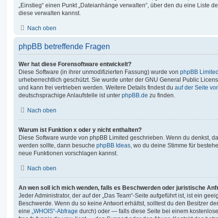
„Einstieg“ einen Punkt „Dateianhänge verwalten“, über den du eine Liste d
diese verwalten kannst.
Nach oben
phpBB betreffende Fragen
Wer hat diese Forensoftware entwickelt?
Diese Software (in ihrer unmodifizierten Fassung) wurde von
phpBB Limite
urheberrechtlich geschützt. Sie wurde unter der GNU General Public License
und kann frei vertrieben werden. Weitere Details findest du
auf der Seite v
deutschsprachige Anlaufstelle ist unter
phpBB.de
zu finden.
Nach oben
Warum ist Funktion x oder y nicht enthalten?
Diese Software wurde von phpBB Limited geschrieben. Wenn du denkst, das
werden sollte, dann besuche
phpBB Ideas
, wo du deine Stimme für beste
neue Funktionen vorschlagen kannst.
Nach oben
An wen soll ich mich wenden, falls es Beschwerden oder juristische An
Jeder Administrator, der auf der „Das Team“-Seite aufgeführt ist, ist ein geei
Beschwerde. Wenn du so keine Antwort erhältst, solltest du den Besitzer de
eine
„WHOIS“-Abfrage
durch) oder — falls diese Seite bei einem kostenlos