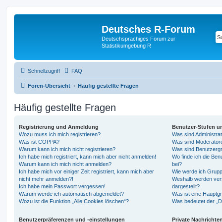
Deutsches R-Forum
Deutschsprachiges Forum zur
Statistikumgebung R
Schnellzugriff
FAQ
Foren-Übersicht
Häufig gestellte Fragen
Häufig gestellte Fragen
Registrierung und Anmeldung
Benutzer-Stufen u
Wozu muss ich mich registrieren?
Was sind Administra
Was ist COPPA?
Was sind Moderator
Warum kann ich mich nicht registrieren?
Was sind Benutzerg
Ich habe mich registriert, kann mich aber nicht anmelden!
Wo finde ich die Ben
Warum kann ich mich nicht anmelden?
bei?
Ich habe mich vor einiger Zeit registriert, kann mich aber
Wie werde ich Grupp
nicht mehr anmelden?!
Weshalb werden ver
Ich habe mein Passwort vergessen!
dargestellt?
Warum werde ich automatisch abgemeldet?
Was ist eine Hauptg
Wozu ist die Funktion „Alle Cookies löschen“?
Was bedeutet der „Da
Benutzerpräferenzen und -einstellungen
Private Nachrichte