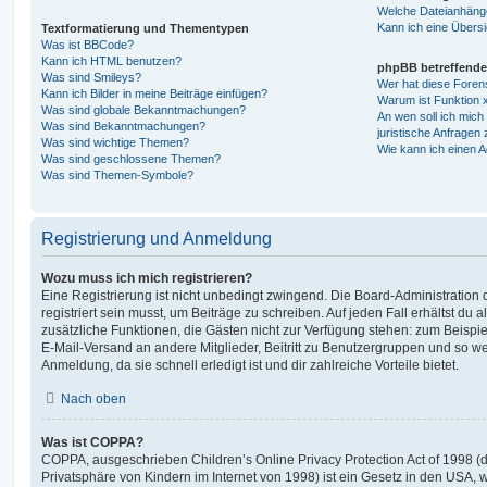
Welche Dateianhänge
Kann ich eine Übersi
Textformatierung und Thementypen
Was ist BBCode?
Kann ich HTML benutzen?
phpBB betreffende
Was sind Smileys?
Wer hat diese Foren
Kann ich Bilder in meine Beiträge einfügen?
Warum ist Funktion x
Was sind globale Bekanntmachungen?
An wen soll ich mic
Was sind Bekanntmachungen?
juristische Anfragen
Was sind wichtige Themen?
Wie kann ich einen A
Was sind geschlossene Themen?
Was sind Themen-Symbole?
Registrierung und Anmeldung
Wozu muss ich mich registrieren?
Eine Registrierung ist nicht unbedingt zwingend. Die Board-Administration
registriert sein musst, um Beiträge zu schreiben. Auf jeden Fall erhältst du als
zusätzliche Funktionen, die Gästen nicht zur Verfügung stehen: zum Beispiel
E-Mail-Versand an andere Mitglieder, Beitritt zu Benutzergruppen und so wei
Anmeldung, da sie schnell erledigt ist und dir zahlreiche Vorteile bietet.
Nach oben
Was ist COPPA?
COPPA, ausgeschrieben Children’s Online Privacy Protection Act of 1998 (
Privatsphäre von Kindern im Internet von 1998) ist ein Gesetz in den USA, w