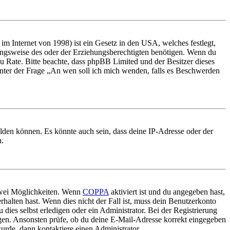
m Internet von 1998) ist ein Gesetz in den USA, welches festlegt,
ungsweise des oder der Erziehungsberechtigten benötigen. Wenn du
nd zu Rate. Bitte beachte, dass phpBB Limited und der Besitzer dieses
 unter der Frage „An wen soll ich mich wenden, falls es Beschwerden
elden können. Es könnte auch sein, dass deine IP-Adresse oder der
n.
 zwei Möglichkeiten. Wenn
COPPA
aktiviert ist und du angegeben hast,
rhalten hast. Wenn dies nicht der Fall ist, muss dein Benutzerkonto
 dies selbst erledigen oder ein Administrator. Bei der Registrierung
ungen. Ansonsten prüfe, ob du deine E-Mail-Adresse korrekt eingegeben
urde, dann kontaktiere einen Administrator.