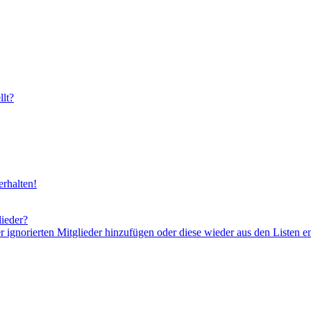
lt?
rhalten!
lieder?
er ignorierten Mitglieder hinzufügen oder diese wieder aus den Listen e