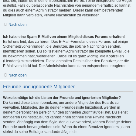
löschen, indem du in deinem persönlichen Bereich eine entsprechende Regel
erstellst. Falls du belästigende Nachrichten von jemandem erhältst, so kannst
du dies auch einem Administrator melden. Dieser kann dem betreffenden
Mitglied dann verbieten, Private Nachrichten zu versenden.
Nach oben
Ich habe eine Spam-E-Mail von einem Mitglied dieses Forums erhalten!
Es tut uns leid, das zu hören. Das E-Mail-Formular dieses Forums hat einige
Sicherheitsvorkehrungen, die Benutzer, die solche Nachrichten senden,
identifizieren sollen. Du solltest einem Administrator die komplette E-Mail, die
du bekommen hast, weiterleiten. Dabei ist es ganz wichtig, die Kopfzeilen
(Headers) mitzuschicken. Diese enthalten Details über den Benutzer, der die
E-Mail verschickt hat. Der Administrator kann dann entsprechend reagieren.
Nach oben
Freunde und ignorierte Mitglieder
Wozu benötige ich die Listen der Freunde und ignorierten Mitglieder?
Du kannst diese Listen benutzen, um andere Mitglieder des Boards zu
verwalten. Mitglieder, die du deiner Freundesliste hinzufügst, werden in
deinem persönlichen Bereich für den schnellen Zugriff aufgelistet. Du siehst
dort deren Onlinestatus und kannst ihnen schnell eine Private Nachricht
senden. Abhängig von dem Style, den du verwendest, können Beiträge deiner
Freunde auch hervorgehoben sein. Wenn du einen Benutzer ignorierst, dann
siehst du seine Beiträge standardmäßig nicht.