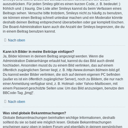
auszudrücken. Für jeden Smiley gibt es einen kurzen Code, z. B. bedeutet :)
fröhlich und :( traurig. Die Liste aller Smileys kannst du beim Verfassen eines
Beitrags sehen. Versuche bitte trotzdem, Smileys nicht zu häufig zu benutzen,
sie können einen Beitrag schnell unlesbar machen und ein Moderator könnte
deshalb deinen Beitrag entsprechend überarbeiten oder gar komplett löschen.
Die Board-Administration kann auch die Anzahl der Smileys begrenzen, die du
in einem Beitrag benutzen kannst.
Nach oben
Kann ich Bilder in meine Beiträge einfügen?
Ja, Bilder können in deinem Beitrag angezeigt werden. Wenn die
Administration Dateianhänge erlaubt hat, kannst du das Bild auch direkt
hochladen. Ansonsten musst du zu einem Bild verlinken, das auf einem
öffentlich zugänglichen Server liegt, z. B. http://www.domain.tld/mein-bild.gif.
Du kannst weder Bilder verlinken, die sich auf deinem eigenen PC befinden
(außer es ist ein öffentlich zugänglicher Server), noch zu Bildern, die nur nach
einer Anmeldung verfügbar sind, z. B. Hotmail- oder Yahoo-Mailboxen, mit
einem Passwort geschützte Seiten usw. Um das Bild anzuzeigen, benutze den
BBCode-Tag „[img]“.
Nach oben
Was sind globale Bekanntmachungen?
Globale Bekanntmachungen beinhalten wichtige Informationen, deshalb
solltest du sie so bald wie möglich lesen. Globale Bekanntmachungen
erscheinen ganz oben in jedem Forum und ebenfalls in deinem persönlichen