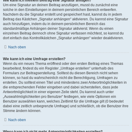
Wie kann ich meinem Beitrag eine Signatur anfügen?
Um eine Signatur an deinen Beitrag anzufügen, musst du zunächst eine
solche in den Einstellungen in deinem persönlichen Bereich entwerfen.
Nachdem du die Signatur erstellt und gespeichert hast, kannst du in jedem
Beitrag das Kästchen „Signatur anhängen“ aktivieren. Du kannst eine Signatur
auch hinzufügen, indem du in deinem persönlichen Bereich das
standardmäßige Anhängen deiner Signatur aktivierst. Wenn du einen
einzelnen Beitrag dennoch ohne Signatur verfassen möchtest, so kannst du
dort einfach das Kontrollkästchen „Signatur anhängen“ wieder deaktivieren.
Nach oben
Wie kann ich eine Umfrage erstellen?
Wenn du ein neues Thema eröffnest oder den ersten Beitrag eines Themas
bearbeitest, findest du ein Register „Umfrage erstellen“ unterhalb des
Formulars zur Beitragserstellung. Solltest du diesen Bereich nicht sehen
können, so hast du wahrscheinlich nicht die Berechtigung, Umfragen zu
erstellen. Du solltest einen Titel und mindestens zwei Antwortmöglichkeiten in
die entsprechenden Felder eingeben und dabei sicherstellen, dass jede
Antwortmöglichkeit in einer eigenen Zeile steht. Du kannst auch unter
„Auswahlmöglichkeiten pro Benutzer“ festlegen, wie viele Optionen ein
Benutzer auswählen kann, welches Zeitlimit für die Umfrage gilt (0 bedeutet
dabei eine zeitlich unbegrenzte Umfrage) und schließlich, ob die Benutzer ihre
Stimme ändern können.
Nach oben
Wieso kann ich nicht mehr Antwortmöglichkeiten erstellen?