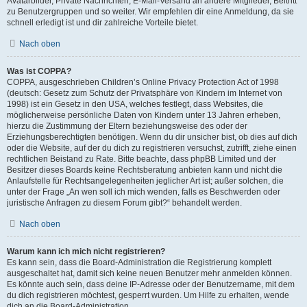
Avatarbilder, Private Nachrichten, E-Mail-Versand an andere Mitglieder, Beitritt
zu Benutzergruppen und so weiter. Wir empfehlen dir eine Anmeldung, da sie
schnell erledigt ist und dir zahlreiche Vorteile bietet.
Nach oben
Was ist COPPA?
COPPA, ausgeschrieben Children’s Online Privacy Protection Act of 1998
(deutsch: Gesetz zum Schutz der Privatsphäre von Kindern im Internet von
1998) ist ein Gesetz in den USA, welches festlegt, dass Websites, die
möglicherweise persönliche Daten von Kindern unter 13 Jahren erheben,
hierzu die Zustimmung der Eltern beziehungsweise des oder der
Erziehungsberechtigten benötigen. Wenn du dir unsicher bist, ob dies auf dich
oder die Website, auf der du dich zu registrieren versuchst, zutrifft, ziehe einen
rechtlichen Beistand zu Rate. Bitte beachte, dass phpBB Limited und der
Besitzer dieses Boards keine Rechtsberatung anbieten kann und nicht die
Anlaufstelle für Rechtsangelegenheiten jeglicher Art ist; außer solchen, die
unter der Frage „An wen soll ich mich wenden, falls es Beschwerden oder
juristische Anfragen zu diesem Forum gibt?“ behandelt werden.
Nach oben
Warum kann ich mich nicht registrieren?
Es kann sein, dass die Board-Administration die Registrierung komplett
ausgeschaltet hat, damit sich keine neuen Benutzer mehr anmelden können.
Es könnte auch sein, dass deine IP-Adresse oder der Benutzername, mit dem
du dich registrieren möchtest, gesperrt wurden. Um Hilfe zu erhalten, wende
dich an die Board-Administration.