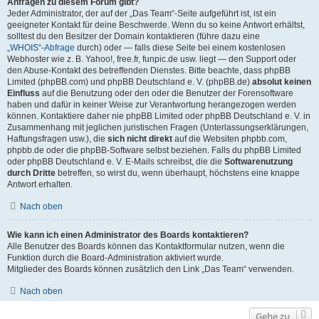
Anfragen zu diesem Forum gibt?
Jeder Administrator, der auf der „Das Team“-Seite aufgeführt ist, ist ein
geeigneter Kontakt für deine Beschwerde. Wenn du so keine Antwort erhältst,
solltest du den Besitzer der Domain kontaktieren (führe dazu eine
„WHOIS“-Abfrage
durch) oder — falls diese Seite bei einem kostenlosen
Webhoster wie z. B. Yahoo!, free.fr, funpic.de usw. liegt — den Support oder
den Abuse-Kontakt des betreffenden Dienstes. Bitte beachte, dass phpBB
Limited (phpBB.com) und phpBB Deutschland e. V. (phpBB.de)
absolut keinen
Einfluss
auf die Benutzung oder den oder die Benutzer der Forensoftware
haben und dafür in keiner Weise zur Verantwortung herangezogen werden
können. Kontaktiere daher nie phpBB Limited oder phpBB Deutschland e. V. in
Zusammenhang mit jeglichen juristischen Fragen (Unterlassungserklärungen,
Haftungsfragen usw.), die
sich nicht direkt
auf die Websiten phpbb.com,
phpbb.de oder die phpBB-Software selbst beziehen. Falls du phpBB Limited
oder phpBB Deutschland e. V. E-Mails schreibst, die die
Softwarenutzung
durch Dritte
betreffen, so wirst du, wenn überhaupt, höchstens eine knappe
Antwort erhalten.
Nach oben
Wie kann ich einen Administrator des Boards kontaktieren?
Alle Benutzer des Boards können das Kontaktformular nutzen, wenn die
Funktion durch die Board-Administration aktiviert wurde.
Mitglieder des Boards können zusätzlich den Link „Das Team“ verwenden.
Nach oben
Gehe zu