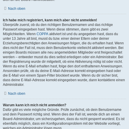
Nach oben
Ich habe mich registriert, kann mich aber nicht anmelden!
Überprüfe zuerst, ob du den richtigen Benutzernamen und das richtige
Passwort eingegeben hast. Wenn diese stimmen, dann gibt es zwei
Möglichkeiten. Wenn
COPPA
aktiviert ist und du angegeben hast, dass du
unter 13 Jahre alt bist, musst du bzw. einer deiner Eltern oder deiner
Erziehungsberechtigten den Anweisungen folgen, die du erhalten hast. Wenn
dies nicht der Fall ist, muss dein Benutzerkonto vielleicht aktiviert werden. Bei
einigen Boards müssen alle neu angemeldeten Mitglieder erst freigeschaltet
werden – entweder musst du dies selbst erledigen oder ein Administrator. Bei
der Registrierung wurde dir mitgeteilt, ob eine Aktivierung nötig ist oder nicht.
Wenn du eine E-Mail erhalten hast, folge den dort enthaltenen Anweisungen.
Ansonsten prüfe, ob du deine E-Mail-Adresse korrekt eingegeben hast oder
die E-Mail von einem Spam-Filter blockiert wurde. Wenn du dir sicher bist,
dass deine E-Mail-Adresse korrekt eingegeben wurde, dann kontaktiere einen
Administrator.
Nach oben
Warum kann ich mich nicht anmelden?
Dafür gibt es viele mögliche Gründe. Prüfe zunächst, ob dein Benutzername
und dein Passwort richtig sind. Wenn dies der Fall ist, wende dich an einen
Board-Administrator, um sicherzugehen, dass du nicht gesperrt wurdest. Es ist
ebenfalls möglich, dass ein Konfigurationsproblem mit der Website vorliegt,
welches ein Administrator lösen muss.