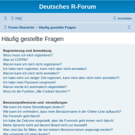
Deutsches R-Forum
FAQ
Anmelden
S
Foren-Übersicht
Häufig gestellte Fragen
u
Häufig gestellte Fragen
c
h
Registrierung und Anmeldung
Wozu muss ich mich registrieren?
e
Was ist COPPA?
Warum kann ich mich nicht registrieren?
Ich habe mich registriert, kann mich aber nicht anmelden!
Warum kann ich mich nicht anmelden?
Ich habe mich vor einiger Zeit registriert, kann mich aber nicht mehr anmelden?!
Ich habe mein Passwort vergessen!
Warum werde ich automatisch abgemeldet?
Wozu ist die Funktion „Alle Cookies löschen“?
Benutzerpräferenzen und -einstellungen
Wie kann ich meine Einstellungen ändern?
Wie kann ich verhindern, dass mein Benutzername in der Online-Liste auftaucht?
Die Forenuhr geht falsch!
Ich habe die Zeitzone eingestellt, aber die Forenuhr geht immer noch falsch!
Meine Sprache steht auf diesem Board nicht zur Auswahl!
Was sind das für Bilder, die bei meinem Benutzernamen angezeigt werden?
Wie verwende ich einen Avatar?