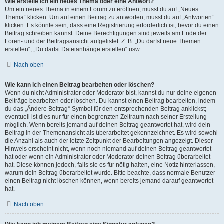
Wie erstelle ich ein neues Thema oder eine Antwort?
Um ein neues Thema in einem Forum zu eröffnen, musst du auf „Neues
Thema“ klicken. Um auf einen Beitrag zu antworten, musst du auf „Antworten“
klicken. Es könnte sein, dass eine Registrierung erforderlich ist, bevor du einen
Beitrag schreiben kannst. Deine Berechtigungen sind jeweils am Ende der
Foren- und der Beitragsansicht aufgelistet. Z. B. „Du darfst neue Themen
erstellen“, „Du darfst Dateianhänge erstellen“ usw.
Nach oben
Wie kann ich einen Beitrag bearbeiten oder löschen?
Wenn du nicht Administrator oder Moderator bist, kannst du nur deine eigenen
Beiträge bearbeiten oder löschen. Du kannst einen Beitrag bearbeiten, indem
du das „Ändere Beitrag“-Symbol für den entsprechenden Beitrag anklickst;
eventuell ist dies nur für einen begrenzten Zeitraum nach seiner Erstellung
möglich. Wenn bereits jemand auf deinen Beitrag geantwortet hat, wird dein
Beitrag in der Themenansicht als überarbeitet gekennzeichnet. Es wird sowohl
die Anzahl als auch der letzte Zeitpunkt der Bearbeitungen angezeigt. Dieser
Hinweis erscheint nicht, wenn noch niemand auf deinen Beitrag geantwortet
hat oder wenn ein Administrator oder Moderator deinen Beitrag überarbeitet
hat. Diese können jedoch, falls sie es für nötig halten, eine Notiz hinterlassen,
warum dein Beitrag überarbeitet wurde. Bitte beachte, dass normale Benutzer
einen Beitrag nicht löschen können, wenn bereits jemand darauf geantwortet
hat.
Nach oben