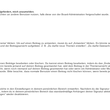
fgefordert, mich anzumelden.
chrichten an andere Benutzer nutzen, falls diese von der Board-Administration freigeschaltet wu
“ klicken. Um auf einen Beitrag zu antworten, musst du auf „Antworten“ klicken. Es könnte sein,
nd der Beitragsansicht aufgelistet. Z. B. „Du darfst neue Themen erstellen“, „Du darfst Dateianh
enen Beiträge bearbeiten oder löschen. Du kannst einen Beitrag bearbeiten, indem du das „Ändere
enn bereits jemand auf deinen Beitrag geantwortet hat, wird dein Beitrag in der Themenansicht a
icht, wenn noch niemand auf deinen Beitrag geantwortet hat oder wenn ein Administrator oder Mod
et wurde. Bitte beachte, dass normale Benutzer einen Beitrag nicht löschen können, wenn bereits 
lche in den Einstellungen in deinem persönlichen Bereich entwerfen. Nachdem du die Signatur e
n, indem du in deinem persönlichen Bereich das standardmäßige Anhängen deiner Signatur aktiv
gen“ wieder deaktivieren.