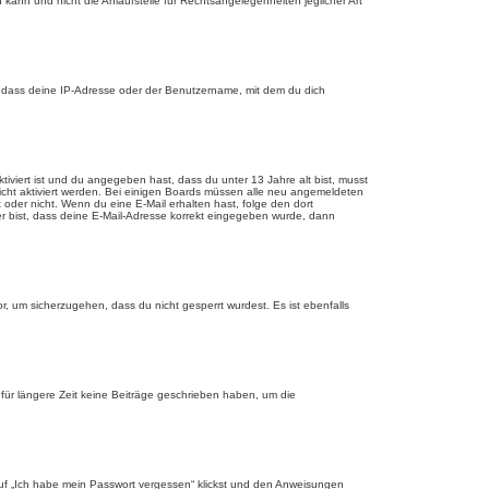
 kann und nicht die Anlaufstelle für Rechtsangelegenheiten jeglicher Art
, dass deine IP-Adresse oder der Benutzername, mit dem du dich
tiviert ist und du angegeben hast, dass du unter 13 Jahre alt bist, musst
eicht aktiviert werden. Bei einigen Boards müssen alle neu angemeldeten
st oder nicht. Wenn du eine E-Mail erhalten hast, folge den dort
er bist, dass deine E-Mail-Adresse korrekt eingegeben wurde, dann
r, um sicherzugehen, dass du nicht gesperrt wurdest. Es ist ebenfalls
für längere Zeit keine Beiträge geschrieben haben, um die
 auf „Ich habe mein Passwort vergessen“ klickst und den Anweisungen