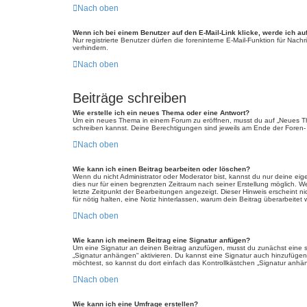
Nach oben
Wenn ich bei einem Benutzer auf den E-Mail-Link klicke, werde ich au
Nur registrierte Benutzer dürfen die foreninterne E-Mail-Funktion für Na
verhindern.
Nach oben
Beiträge schreiben
Wie erstelle ich ein neues Thema oder eine Antwort?
Um ein neues Thema in einem Forum zu eröffnen, musst du auf „Neues Thema
schreiben kannst. Deine Berechtigungen sind jeweils am Ende der Foren- u
Nach oben
Wie kann ich einen Beitrag bearbeiten oder löschen?
Wenn du nicht Administrator oder Moderator bist, kannst du nur deine eig
dies nur für einen begrenzten Zeitraum nach seiner Erstellung möglich. W
letzte Zeitpunkt der Bearbeitungen angezeigt. Dieser Hinweis erscheint n
für nötig halten, eine Notiz hinterlassen, warum dein Beitrag überarbeit
Nach oben
Wie kann ich meinem Beitrag eine Signatur anfügen?
Um eine Signatur an deinen Beitrag anzufügen, musst du zunächst eine so
„Signatur anhängen“ aktivieren. Du kannst eine Signatur auch hinzufüge
möchtest, so kannst du dort einfach das Kontrollkästchen „Signatur anhän
Nach oben
Wie kann ich eine Umfrage erstellen?