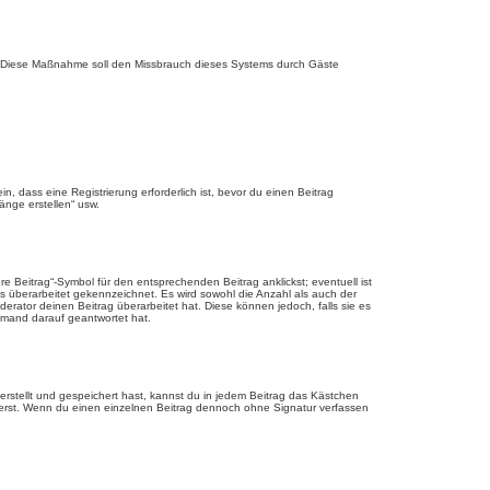
rde. Diese Maßnahme soll den Missbrauch dieses Systems durch Gäste
 dass eine Registrierung erforderlich ist, bevor du einen Beitrag
änge erstellen“ usw.
 Beitrag“-Symbol für den entsprechenden Beitrag anklickst; eventuell ist
ls überarbeitet gekennzeichnet. Es wird sowohl die Anzahl als auch der
erator deinen Beitrag überarbeitet hat. Diese können jedoch, falls sie es
jemand darauf geantwortet hat.
rstellt und gespeichert hast, kannst du in jedem Beitrag das Kästchen
ierst. Wenn du einen einzelnen Beitrag dennoch ohne Signatur verfassen