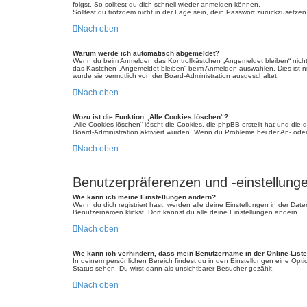
folgst. So solltest du dich schnell wieder anmelden können.
Solltest du trotzdem nicht in der Lage sein, dein Passwort zurückzusetzen
Nach oben
Warum werde ich automatisch abgemeldet?
Wenn du beim Anmelden das Kontrollkästchen „Angemeldet bleiben“ nicht 
das Kästchen „Angemeldet bleiben“ beim Anmelden auswählen. Dies ist nic
wurde sie vermutlich von der Board-Administration ausgeschaltet.
Nach oben
Wozu ist die Funktion „Alle Cookies löschen“?
„Alle Cookies löschen“ löscht die Cookies, die phpBB erstellt hat und di
Board-Administration aktiviert wurden. Wenn du Probleme bei der An- ode
Nach oben
Benutzerpräferenzen und -einstellung
Wie kann ich meine Einstellungen ändern?
Wenn du dich registriert hast, werden alle deine Einstellungen in der Da
Benutzernamen klickst. Dort kannst du alle deine Einstellungen ändern.
Nach oben
Wie kann ich verhindern, dass mein Benutzername in der Online-Liste
In deinem persönlichen Bereich findest du in den Einstellungen eine Opt
Status sehen. Du wirst dann als unsichtbarer Besucher gezählt.
Nach oben