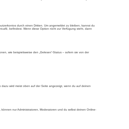
nutzerkontos durch einen Dritten. Um angemeldet zu bleiben, kannst du
tcafé, befindest. Wenn diese Option nicht zur Verfügung steht, dann
onen, wie beispielsweise den „Gelesen“-Status – sofern sie von der
nk dazu wird meist oben auf der Seite angezeigt, wenn du auf deinen
, können nur Administratoren, Moderatoren und du selbst deinen Online-