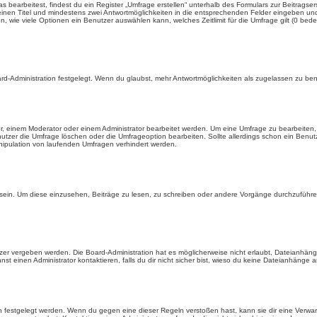
earbeitest, findest du ein Register „Umfrage erstellen“ unterhalb des Formulars zur Beitragsers
 einen Titel und mindestens zwei Antwortmöglichkeiten in die entsprechenden Felder eingeben und 
, wie viele Optionen ein Benutzer auswählen kann, welches Zeitlimit für die Umfrage gilt (0 bede
rd-Administration festgelegt. Wenn du glaubst, mehr Antwortmöglichkeiten als zugelassen zu benö
, einem Moderator oder einem Administrator bearbeitet werden. Um eine Umfrage zu bearbeiten, 
er die Umfrage löschen oder die Umfrageoption bearbeiten. Sollte allerdings schon ein Benu
nipulation von laufenden Umfragen verhindert werden.
in. Um diese einzusehen, Beiträge zu lesen, zu schreiben oder andere Vorgänge durchzuführe
er vergeben werden. Die Board-Administration hat es möglicherweise nicht erlaubt, Dateianhän
 einen Administrator kontaktieren, falls du dir nicht sicher bist, wieso du keine Dateianhänge 
n festgelegt werden. Wenn du gegen eine dieser Regeln verstoßen hast, kann sie dir eine Verwar