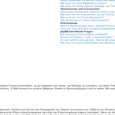
Warum bekomme ich bei der Suche eine leere
Wie kann ich nach Mitgliedern suchen?
Wie kann ich meine eigenen Beiträge und Th
Abonnements und Lesezeichen
Was ist der Unterschied zwischen einem Les
Wie kann ich ein Lesezeichen auf ein Thema
Wie kann ich ein Forum abonnieren?
Wie deaktiviere ich meine Abonnements?
Dateianhänge
Welche Dateianhänge sind in diesem Forum z
Kann ich eine Übersicht all meiner Dateianhä
phpBB betreffende Fragen
Wer hat diese Forensoftware entwickelt?
Warum ist Funktion x oder y nicht enthalten?
An wen soll ich mich wenden, falls es Beschw
Wie kann ich einen Administrator des Boards 
ieses Forums entscheidet, ob du registriert sein musst, um Beiträge zu schreiben. Auf jeden Fall er
richten, E-Mail-Versand an andere Mitglieder, Beitritt zu Benutzergruppen und so weiter. Wir empfe
(deutsch: Gesetz zum Schutz der Privatsphäre von Kindern im Internet von 1998) ist ein Gesetz i
mmung der Eltern beziehungsweise des oder der Erziehungsberechtigten benötigen. Wenn du dir un