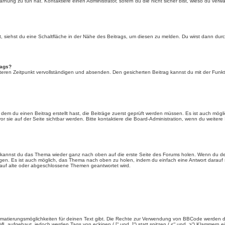
rnung zu tun hat. Kontaktiere einen Administrator, sofern du die nicht sicher bist, wieso du verwa
siehst du eine Schaltfläche in der Nähe des Beitrags, um diesen zu melden. Du wirst dann durch 
rags?
eren Zeitpunkt vervollständigen und absenden. Den gesicherten Beitrag kannst du mit der Funkt
em du einen Beitrag erstellt hast, die Beiträge zuerst geprüft werden müssen. Es ist auch mögli
r sie auf der Seite sichtbar werden. Bitte kontaktiere die Board-Administration, wenn du weitere
t kannst du das Thema wieder ganz nach oben auf die erste Seite des Forums holen. Wenn du den
angen. Es ist auch möglich, das Thema nach oben zu holen, indem du einfach eine Antwort darauf 
 auf alte oder abgeschlossene Themen geantwortet wird.
rmatierungsmöglichkeiten für deinen Text gibt. Die Rechte zur Verwendung von BBCode werden d
TML aufgebaut, jedoch werden Tags von eckigen („[“ und „]“) statt spitzen („<“ und „>“) Klammern