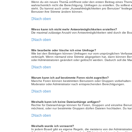
Wenn du ein neues Thema eröffnest oder den ersten Beitrag eines Themas b
wahrscheinlich nicht die Berechtigung, Umfragen zu erstellen. Du solltest
steht. Du kannst auch unter „Auswahlmöglichkeiten pro Benutzer“ festlegen
Benutzer ihre Stimme ändern können.
Nach oben
Wieso kann ich nicht mehr Antwortmöglichkeiten erstellen?
Die maximal zulässige Anzahl von Antwortmöglichkeiten wird durch die Boa
Nach oben
Wie bearbeite oder lösche ich eine Umfrage?
Wie bei den Beiträgen können Umfragen nur vom ursprünglichen Verfasser
verknüpft. Wenn niemand eine Stimme abgegeben hat, dann können Benutz
oder Administratoren geändert oder gelöscht werden. Dadurch soll die Ma
Nach oben
Warum kann ich auf bestimmte Foren nicht zugreifen?
Manche Foren können bestimmten Benutzern oder Gruppen vorbehalten se
Moderator oder Administrator nach entsprechenden Berechtigungen.
Nach oben
Weshalb kann ich keine Dateianhänge anfügen?
Rechte für Dateianhänge können für Foren, Gruppen und einzelne Benutz
möchtest, oder nur bestimmte Gruppen dürfen Dateien hochladen. Du kannst
Nach oben
Weshalb wurde ich verwarnt?
In jedem Board gibt es eigene Regeln, die meistens von der Administratio