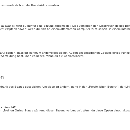
, so wende dich an die Board-Administration.
auswählst, wirst du nur für eine Sitzung angemeldet. Dies verhindert den Missbrauch deines Be
ht empfehlenswert, wenn du dich an einem öffentlichen Computer, zum Beispiel in einem Interne
e dafür sorgen, dass du im Forum angemeldet bleibst. Außerdem ermöglichen Cookies einige Funkti
r Abmeldung hast, kann es helfen, wenn du die Cookies löscht.
en
tenbank des Boards gespeichert. Um diese zu ändern, gehe in den „Persönlichen Bereich“; der Li
 auftaucht?
ion „Meinen Online-Status während dieser Sitzung verbergen“. Wenn du diese Option einschaltest