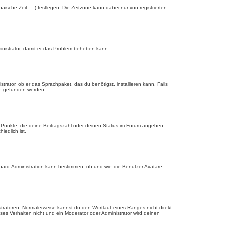
äische Zeit, ...) festlegen. Die Zeitzone kann dabei nur von registrierten
dministrator, damit er das Problem beheben kann.
rator, ob er das Sprachpaket, das du benötigst, installieren kann. Falls
e
gefunden werden.
r Punkte, die deine Beitragszahl oder deinen Status im Forum angeben.
iedlich ist.
Board-Administration kann bestimmen, ob und wie die Benutzer Avatare
stratoren. Normalerweise kannst du den Wortlaut eines Ranges nicht direkt
es Verhalten nicht und ein Moderator oder Administrator wird deinen