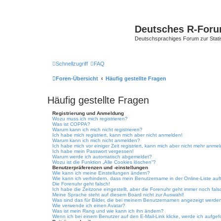
Deutsches R-For
Deutschsprachiges Forum zur Stat
Schnellzugriff
FAQ
Foren-Übersicht
Häufig gestellte Fragen
Häufig gestellte Fragen
Registrierung und Anmeldung
Wozu muss ich mich registrieren?
Was ist COPPA?
Warum kann ich mich nicht registrieren?
Ich habe mich registriert, kann mich aber nicht anmelden!
Warum kann ich mich nicht anmelden?
Ich habe mich vor einiger Zeit registriert, kann mich aber nicht mehr anme
Ich habe mein Passwort vergessen!
Warum werde ich automatisch abgemeldet?
Wozu ist die Funktion „Alle Cookies löschen“?
Benutzerpräferenzen und -einstellungen
Wie kann ich meine Einstellungen ändern?
Wie kann ich verhindern, dass mein Benutzername in der Online-Liste auf
Die Forenuhr geht falsch!
Ich habe die Zeitzone eingestellt, aber die Forenuhr geht immer noch fals
Meine Sprache steht auf diesem Board nicht zur Auswahl!
Was sind das für Bilder, die bei meinem Benutzernamen angezeigt werde
Wie verwende ich einen Avatar?
Was ist mein Rang und wie kann ich ihn ändern?
Wenn ich bei einem Benutzer auf den E-Mail-Link klicke, werde ich aufgef