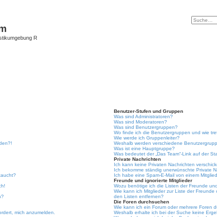
um
istikumgebung R
Benutzer-Stufen und Gruppen
Was sind Administratoren?
Was sind Moderatoren?
Was sind Benutzergruppen?
Wo finde ich die Benutzergruppen und wie tre
Wie werde ich Gruppenleiter?
lden?!
Weshalb werden verschiedene Benutzergruppe
Was ist eine Hauptgruppe?
Was bedeutet der „Das Team“-Link auf der Sta
Private Nachrichten
Ich kann keine Privaten Nachrichten verschic
Ich bekomme ständig unerwünschte Private N
taucht?
Ich habe eine Spam-E-Mail von einem Mitglied
Freunde und ignorierte Mitglieder
ch!
Wozu benötige ich die Listen der Freunde und 
Wie kann ich Mitglieder zur Liste der Freunde 
n?
den Listen entfernen?
Die Foren durchsuchen
Wie kann ich ein Forum oder mehrere Foren 
ordert, mich anzumelden.
Weshalb erhalte ich bei der Suche keine Erg