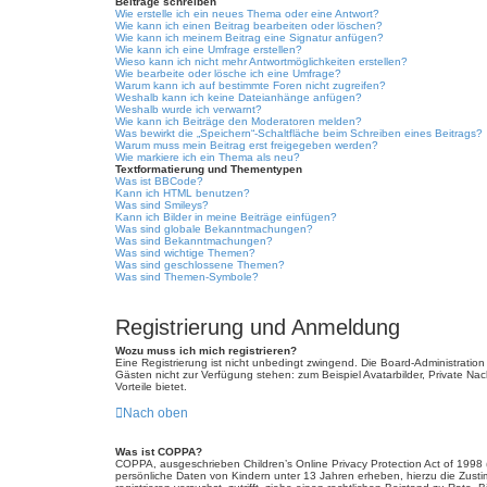
Beiträge schreiben
Wie erstelle ich ein neues Thema oder eine Antwort?
Wie kann ich einen Beitrag bearbeiten oder löschen?
Wie kann ich meinem Beitrag eine Signatur anfügen?
Wie kann ich eine Umfrage erstellen?
Wieso kann ich nicht mehr Antwortmöglichkeiten erstellen?
Wie bearbeite oder lösche ich eine Umfrage?
Warum kann ich auf bestimmte Foren nicht zugreifen?
Weshalb kann ich keine Dateianhänge anfügen?
Weshalb wurde ich verwarnt?
Wie kann ich Beiträge den Moderatoren melden?
Was bewirkt die „Speichern“-Schaltfläche beim Schreiben eines Beitrags?
Warum muss mein Beitrag erst freigegeben werden?
Wie markiere ich ein Thema als neu?
Textformatierung und Thementypen
Was ist BBCode?
Kann ich HTML benutzen?
Was sind Smileys?
Kann ich Bilder in meine Beiträge einfügen?
Was sind globale Bekanntmachungen?
Was sind Bekanntmachungen?
Was sind wichtige Themen?
Was sind geschlossene Themen?
Was sind Themen-Symbole?
Registrierung und Anmeldung
Wozu muss ich mich registrieren?
Eine Registrierung ist nicht unbedingt zwingend. Die Board-Administration d
Gästen nicht zur Verfügung stehen: zum Beispiel Avatarbilder, Private Nach
Vorteile bietet.
Nach oben
Was ist COPPA?
COPPA, ausgeschrieben Children’s Online Privacy Protection Act of 1998 
persönliche Daten von Kindern unter 13 Jahren erheben, hierzu die Zusti