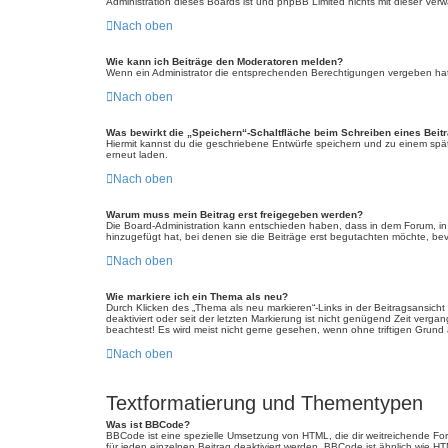
Administration dieses Boards ist und phpBB Limited nichts mit dieser Verwa
Nach oben
Wie kann ich Beiträge den Moderatoren melden?
Wenn ein Administrator die entsprechenden Berechtigungen vergeben hat, 
Nach oben
Was bewirkt die „Speichern“-Schaltfläche beim Schreiben eines Beit
Hiermit kannst du die geschriebene Entwürfe speichern und zu einem spät
erneut laden.
Nach oben
Warum muss mein Beitrag erst freigegeben werden?
Die Board-Administration kann entschieden haben, dass in dem Forum, in d
hinzugefügt hat, bei denen sie die Beiträge erst begutachten möchte, bevo
Nach oben
Wie markiere ich ein Thema als neu?
Durch Klicken des „Thema als neu markieren“-Links in der Beitragsansich
deaktiviert oder seit der letzten Markierung ist nicht genügend Zeit verg
beachtest! Es wird meist nicht gerne gesehen, wenn ohne triftigen Grund
Nach oben
Textformatierung und Thementypen
Was ist BBCode?
BBCode ist eine spezielle Umsetzung von HTML, die dir weitreichende Fo
für jeden einzelnen Beitrag deaktiviert werden. BBCode ist ähnlich wie H