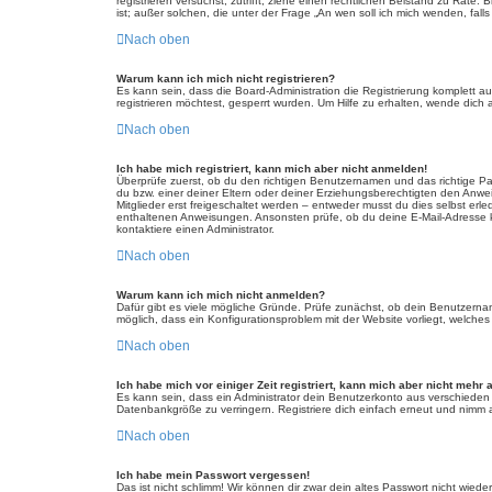
registrieren versuchst, zutrifft, ziehe einen rechtlichen Beistand zu Rat
ist; außer solchen, die unter der Frage „An wen soll ich mich wenden, fa
Nach oben
Warum kann ich mich nicht registrieren?
Es kann sein, dass die Board-Administration die Registrierung komplett
registrieren möchtest, gesperrt wurden. Um Hilfe zu erhalten, wende dich 
Nach oben
Ich habe mich registriert, kann mich aber nicht anmelden!
Überprüfe zuerst, ob du den richtigen Benutzernamen und das richtige 
du bzw. einer deiner Eltern oder deiner Erziehungsberechtigten den Anwei
Mitglieder erst freigeschaltet werden – entweder musst du dies selbst erled
enthaltenen Anweisungen. Ansonsten prüfe, ob du deine E-Mail-Adresse ko
kontaktiere einen Administrator.
Nach oben
Warum kann ich mich nicht anmelden?
Dafür gibt es viele mögliche Gründe. Prüfe zunächst, ob dein Benutzername
möglich, dass ein Konfigurationsproblem mit der Website vorliegt, welches
Nach oben
Ich habe mich vor einiger Zeit registriert, kann mich aber nicht mehr
Es kann sein, dass ein Administrator dein Benutzerkonto aus verschieden
Datenbankgröße zu verringern. Registriere dich einfach erneut und nimm a
Nach oben
Ich habe mein Passwort vergessen!
Das ist nicht schlimm! Wir können dir zwar dein altes Passwort nicht wie