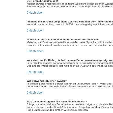
Die Forenuhr geht falsch!
Möglicherweise entspricht die angezeigte Zeit nicht deiner eigenen Zeitzone
Benutzern geändert werden. Wenn du noch nicht registriert bist, ist dies ei
Nach oben
Ich habe die Zeitzone eingestellt, aber die Forenuhr geht immer noch 
Wenn du dir sicher bist, dass du die Zeitzone richtig eingestellt hast und
Nach oben
Meine Sprache steht auf diesem Board nicht zur Auswahl!
Meist hat die Board-Administration entweder deine Sprache nicht installie
es noch nicht existiert, würden wir uns freuen, wenn du es übersetzen w
Nach oben
Was sind das für Bilder, die bei meinem Benutzernamen angezeigt w
In der Beitragsansicht können zwei Bilder bei deinem Benutzernamen steh
Das andere, meist größere, Bild wird auch als „Avatar“ bezeichnet. Es hand
Nach oben
Wie verwende ich einen Avatar?
In deinem persönlichen Bereich kannst du unter „Profil“ einen Avatar üb
benutzen können. Wenn du keinen Avatar benutzen kannst, solltest du die
Nach oben
Was ist mein Rang und wie kann ich ihn ändern?
Ränge, die unter deinem Benutzernamen stehen, zeigen an, wie viele Beitr
ändern, da sie von der Board-Administration festgelegt wurden. Bitte sc
Rang unter Umständen einfach wieder zurücksetzen.