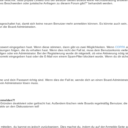
e. Bitte beachte, dass phpBB Limited und der Besitzer dieses Boards keine Rechtsberatung anbieten
lls es Beschwerden oder juristische Anfragen zu diesem Forum gibt?“ behandelt werden.
 ausgeschaltet hat, damit sich keine neuen Benutzer mehr anmelden können. Es könnte auch sein
an die Board-Administration.
Passwort eingegeben hast. Wenn diese stimmen, dann gibt es zwei Möglichkeiten. Wenn
COPPA
ak
sungen folgen, die du erhalten hast. Wenn dies nicht der Fall ist, muss dein Benutzerkonto viell
igen oder ein Administrator. Bei der Registrierung wurde dir mitgeteilt, ob eine Aktivierung nötig i
rrekt eingegeben hast oder die E-Mail von einem Spam-Filter blockiert wurde. Wenn du dir sich
 und dein Passwort richtig sind. Wenn dies der Fall ist, wende dich an einen Board-Administrato
 ein Administrator lösen muss.
 anmelden?!
 Gründen deaktiviert oder gelöscht hat. Außerdem löschen viele Boards regelmäßig Benutzer, die 
ktiv an den Diskussionen teil!
der mitteilen, du kannst es jedoch zurücksetzen. Dies machst du, indem du auf der Anmelde-Seite