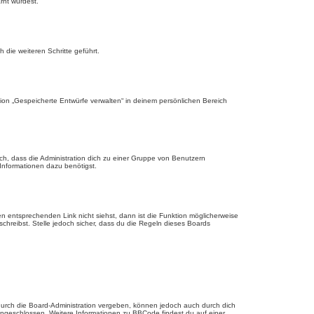
rnt wurdest.
die weiteren Schritte geführt.
ion „Gespeicherte Entwürfe verwalten“ in deinem persönlichen Bereich
ch, dass die Administration dich zu einer Gruppe von Benutzern
 Informationen dazu benötigst.
 entsprechenden Link nicht siehst, dann ist die Funktion möglicherweise
schreibst. Stelle jedoch sicher, dass du die Regeln dieses Boards
urch die Board-Administration vergeben, können jedoch auch durch dich
 eingeschlossen. Weitere Informationen zu BBCode findest du auf einer