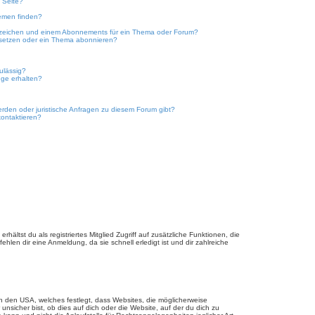
 Seite?
emen finden?
ezeichen und einem Abonnements für ein Thema oder Forum?
 setzen oder ein Thema abonnieren?
ulässig?
nge erhalten?
erden oder juristische Anfragen zu diesem Forum gibt?
kontaktieren?
hältst du als registriertes Mitglied Zugriff auf zusätzliche Funktionen, die
hlen dir eine Anmeldung, da sie schnell erledigt ist und dir zahlreiche
n den USA, welches festlegt, dass Websites, die möglicherweise
sicher bist, ob dies auf dich oder die Website, auf der du dich zu