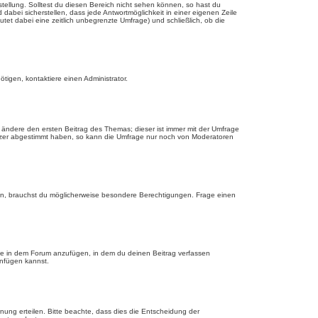
tellung. Solltest du diesen Bereich nicht sehen können, so hast du
dabei sicherstellen, dass jede Antwortmöglichkeit in einer eigenen Zeile
utet dabei eine zeitlich unbegrenzte Umfrage) und schließlich, ob die
tigen, kontaktiere einen Administrator.
ändere den ersten Beitrag des Themas; dieser ist immer mit der Umfrage
tzer abgestimmt haben, so kann die Umfrage nur noch von Moderatoren
n, brauchst du möglicherweise besondere Berechtigungen. Frage einen
ge in dem Forum anzufügen, in dem du deinen Beitrag verfassen
anfügen kannst.
nung erteilen. Bitte beachte, dass dies die Entscheidung der