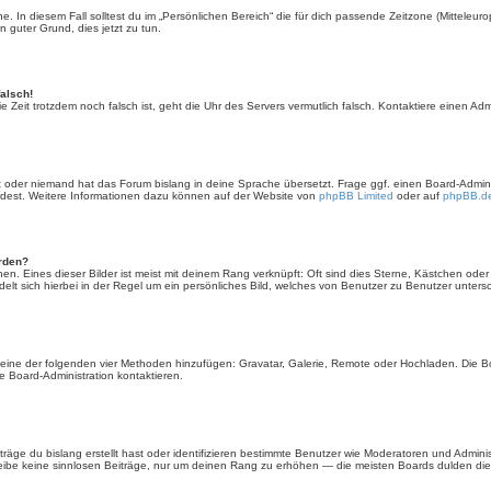
. In diesem Fall solltest du im „Persönlichen Bereich“ die für dich passende Zeitzone (Mitteleurop
n guter Grund, dies jetzt zu tun.
falsch!
 die Zeit trotzdem noch falsch ist, geht die Uhr des Servers vermutlich falsch. Kontaktiere einen A
rt oder niemand hat das Forum bislang in deine Sprache übersetzt. Frage ggf. einen Board-Administ
ürdest. Weitere Informationen dazu können auf der Website von
phpBB Limited
oder auf
phpBB.d
erden?
en. Eines dieser Bilder ist meist mit deinem Rang verknüpft: Oft sind dies Sterne, Kästchen ode
elt sich hierbei in der Regel um ein persönliches Bild, welches von Benutzer zu Benutzer untersch
er eine der folgenden vier Methoden hinzufügen: Gravatar, Galerie, Remote oder Hochladen. Die 
 Board-Administration kontaktieren.
äge du bislang erstellt hast oder identifizieren bestimmte Benutzer wie Moderatoren und Admini
hreibe keine sinnlosen Beiträge, nur um deinen Rang zu erhöhen — die meisten Boards dulden dies