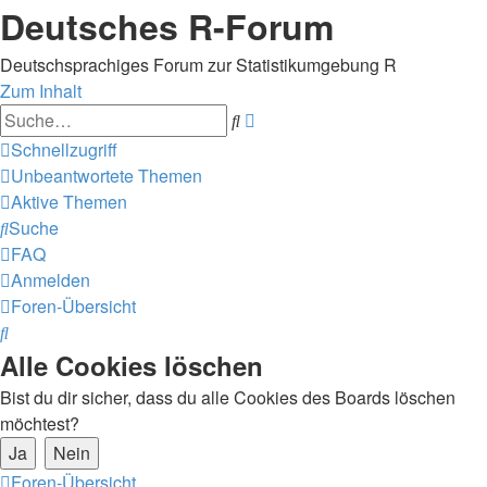
Deutsches R-Forum
Deutschsprachiges Forum zur Statistikumgebung R
Zum Inhalt
Erweiterte
Suche
Suche
Schnellzugriff
Unbeantwortete Themen
Aktive Themen
Suche
FAQ
Anmelden
Foren-Übersicht
Suche
Alle Cookies löschen
Bist du dir sicher, dass du alle Cookies des Boards löschen
möchtest?
Foren-Übersicht