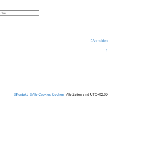
eiterte Suche
Anmelden
S
u
c
h
e
Kontakt
Alle Cookies löschen
Alle Zeiten sind
UTC+02:00