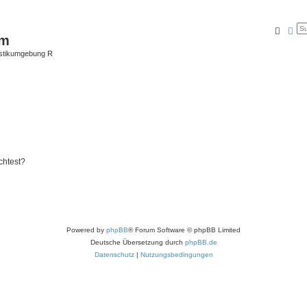
Suche
Erw
um
istikumgebung R
chtest?
Powered by
phpBB
® Forum Software © phpBB Limited
Deutsche Übersetzung durch
phpBB.de
Datenschutz
|
Nutzungsbedingungen