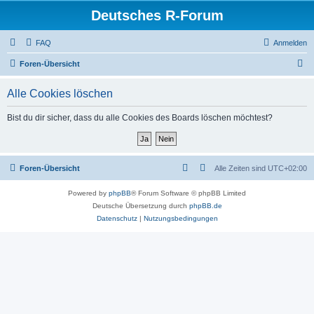
Deutsches R-Forum
FAQ
Anmelden
S
Foren-Übersicht
u
Alle Cookies löschen
c
h
Bist du dir sicher, dass du alle Cookies des Boards löschen möchtest?
e
Foren-Übersicht
Alle Zeiten sind
UTC+02:00
Powered by
phpBB
® Forum Software © phpBB Limited
Deutsche Übersetzung durch
phpBB.de
Datenschutz
|
Nutzungsbedingungen