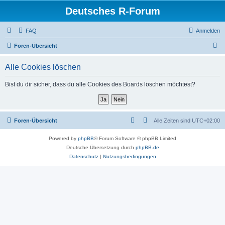
Deutsches R-Forum
FAQ
Anmelden
S
Foren-Übersicht
u
Alle Cookies löschen
c
h
Bist du dir sicher, dass du alle Cookies des Boards löschen möchtest?
e
Foren-Übersicht
Alle Zeiten sind
UTC+02:00
Powered by
phpBB
® Forum Software © phpBB Limited
Deutsche Übersetzung durch
phpBB.de
Datenschutz
|
Nutzungsbedingungen