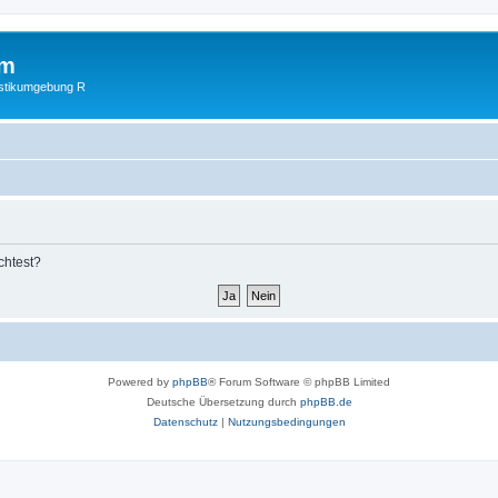
um
istikumgebung R
chtest?
Powered by
phpBB
® Forum Software © phpBB Limited
Deutsche Übersetzung durch
phpBB.de
Datenschutz
|
Nutzungsbedingungen