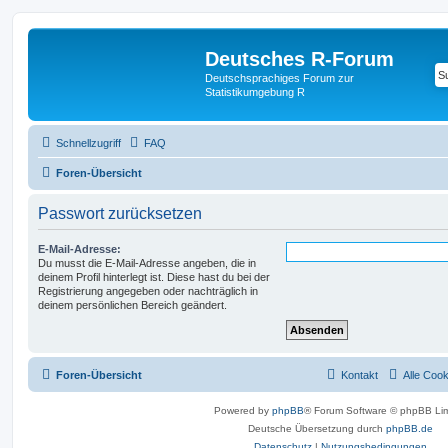
Deutsches R-Forum
Deutschsprachiges Forum zur
Statistikumgebung R
Schnellzugriff
FAQ
Foren-Übersicht
Passwort zurücksetzen
E-Mail-Adresse:
Du musst die E-Mail-Adresse angeben, die in
deinem Profil hinterlegt ist. Diese hast du bei der
Registrierung angegeben oder nachträglich in
deinem persönlichen Bereich geändert.
Foren-Übersicht
Kontakt
Alle Coo
Powered by
phpBB
® Forum Software © phpBB Lim
Deutsche Übersetzung durch
phpBB.de
Datenschutz
|
Nutzungsbedingungen