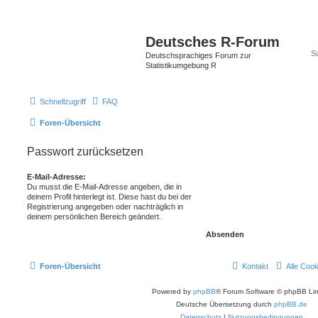
Deutsches R-Forum
Deutschsprachiges Forum zur
Statistikumgebung R
Schnellzugriff
FAQ
Foren-Übersicht
Passwort zurücksetzen
E-Mail-Adresse:
Du musst die E-Mail-Adresse angeben, die in
deinem Profil hinterlegt ist. Diese hast du bei der
Registrierung angegeben oder nachträglich in
deinem persönlichen Bereich geändert.
Foren-Übersicht
Kontakt
Alle Coo
Powered by
phpBB
® Forum Software © phpBB Lim
Deutsche Übersetzung durch
phpBB.de
Datenschutz
|
Nutzungsbedingungen