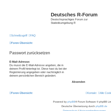
Deutsches R-Forum
Deutschsprachiges Forum zur
Statistikumgebung R
Schnellzugriff
FAQ
Foren-Übersicht
Passwort zurücksetzen
E-Mail-Adresse:
Du musst die E-Mail-Adresse angeben, die in
deinem Profil hinterlegt ist. Diese hast du bei der
Registrierung angegeben oder nachträglich in
deinem persönlichen Bereich geändert.
Foren-Übersicht
Kontakt
Alle Coo
Powered by
phpBB
® Forum Software © phpBB Lim
Deutsche Übersetzung durch
phpBB.de
Datenschutz
|
Nutzungsbedingungen