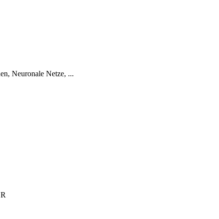
n, Neuronale Netze, ...
 R