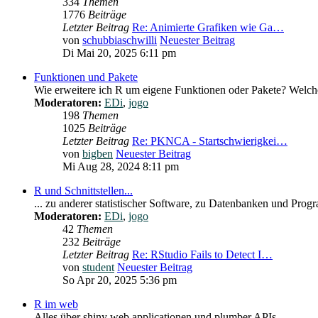
334
Themen
1776
Beiträge
Letzter Beitrag
Re: Animierte Grafiken wie Ga…
von
schubbiaschwilli
Neuester Beitrag
Di Mai 20, 2025 6:11 pm
Funktionen und Pakete
Wie erweitere ich R um eigene Funktionen oder Pakete? Welche
Moderatoren:
EDi
,
jogo
198
Themen
1025
Beiträge
Letzter Beitrag
Re: PKNCA - Startschwierigkei…
von
bigben
Neuester Beitrag
Mi Aug 28, 2024 8:11 pm
R und Schnittstellen...
... zu anderer statistischer Software, zu Datenbanken und Pro
Moderatoren:
EDi
,
jogo
42
Themen
232
Beiträge
Letzter Beitrag
Re: RStudio Fails to Detect I…
von
student
Neuester Beitrag
So Apr 20, 2025 5:36 pm
R im web
Alles über shiny web applicationen und plumber APIs