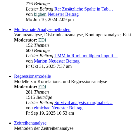
776
Beiträge
Letzter Beitrag
Re: Zusätzliche Spalte in Tab…
von
bigben
Neuester Beitrag
Mo Jun 10, 2024 2:09 pm
Multivariate Analysemethoden
Varianzanalyse, Diskriminanzanalyse, Kontingenzanalyse, Fakto
Moderator:
EDi
152
Themen
600
Beiträge
Letzter Beitrag
LMM in R mit multiplen imputi…
von
Marion
Neuester Beitrag
Fr Okt 31, 2025 7:37 am
Regressionsmodelle
Modelle zur Korrelations- und Regressionsanalyse
Moderator:
EDi
281
Themen
1515
Beiträge
Letzter Beitrag
Survival analysis-marginal ef…
von
eimichae
Neuester Beitrag
Fr Sep 19, 2025 10:53 am
Zeitreihenanalyse
Methoden der Zeitreihenanalyse