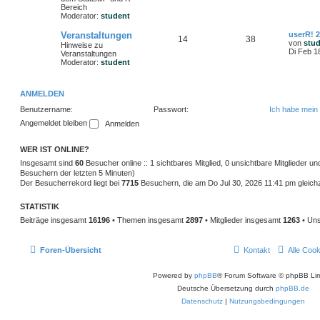
Bereich
Moderator:
student
Veranstaltungen
userR! 
14
38
von
stu
Hinweise zu
Di Feb 1
Veranstaltungen
Moderator:
student
ANMELDEN
Benutzername:
Passwort:
Ich habe mein
Angemeldet bleiben
WER IST ONLINE?
Insgesamt sind
60
Besucher online :: 1 sichtbares Mitglied, 0 unsichtbare Mitglieder u
Besuchern der letzten 5 Minuten)
Der Besucherrekord liegt bei
7715
Besuchern, die am Do Jul 30, 2026 11:41 pm gleichze
STATISTIK
Beiträge insgesamt
16196
• Themen insgesamt
2897
• Mitglieder insgesamt
1263
• Uns
Foren-Übersicht
Kontakt
Alle Coo
Powered by
phpBB
® Forum Software © phpBB Lim
Deutsche Übersetzung durch
phpBB.de
Datenschutz
|
Nutzungsbedingungen