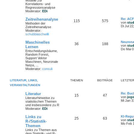
Modelle zur
Korrelations- und
Regressionsanalyse
Moderator:
EDi
Zeitreihenanalyse
Re: ACF
115
575
von
stu
Methoden der
Di Jul 2
Zeitreihenanalyse
Moderator:
schubbiaschwilli
Maschinelles
Neurona
36
188
von
stu
Lernen
Do Mai 0
Entscheidungsbäume,
Random Forest,
Support Vektor
Maschinen, Neuronale
Netze, ...
Moderator:
consuli
LITERATUR, LINKS,
THEMEN
BEITRÄGE
LETZTER
VERANSTALTUNGEN
Literatur
Re: Buc
15
47
von
jog
Literaturhinweise zu
Mi Jan 3
statistischen Themen
und insbesondere zu R
Moderator:
EDi
Links zu
KI-Regu
25
63
von
stu
R-/Statistik-
Mo Feb 1
Themen
Links zu Themen aus
dem Statistik- und R-