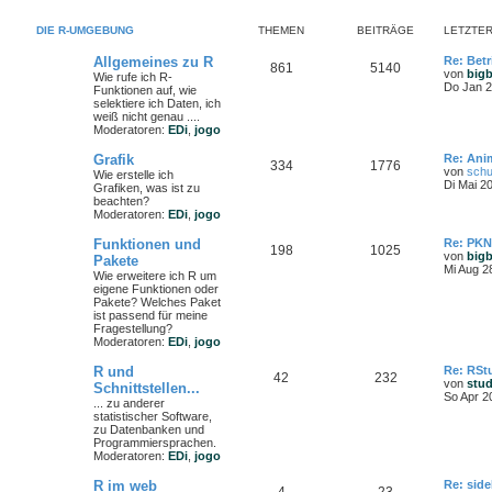
DIE R-UMGEBUNG
THEMEN
BEITRÄGE
LETZTER
Allgemeines zu R
Re: Bet
861
5140
von
big
Wie rufe ich R-
Do Jan 2
Funktionen auf, wie
selektiere ich Daten, ich
weiß nicht genau ....
Moderatoren:
EDi
,
jogo
Grafik
Re: Ani
334
1776
von
schu
Wie erstelle ich
Di Mai 2
Grafiken, was ist zu
beachten?
Moderatoren:
EDi
,
jogo
Funktionen und
Re: PKN
198
1025
von
big
Pakete
Mi Aug 2
Wie erweitere ich R um
eigene Funktionen oder
Pakete? Welches Paket
ist passend für meine
Fragestellung?
Moderatoren:
EDi
,
jogo
R und
Re: RStu
42
232
von
stu
Schnittstellen...
So Apr 2
... zu anderer
statistischer Software,
zu Datenbanken und
Programmiersprachen.
Moderatoren:
EDi
,
jogo
R im web
Re: side