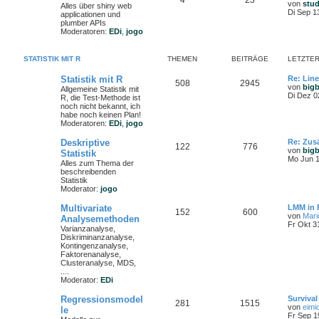
4
23
von
stu
Alles über shiny web
Di Sep 1
applicationen und
plumber APIs
Moderatoren:
EDi
,
jogo
STATISTIK MIT R
THEMEN
BEITRÄGE
LETZTER
Statistik mit R
Re: Lin
508
2945
von
big
Allgemeine Statistik mit
Di Dez 0
R, die Test-Methode ist
noch nicht bekannt, ich
habe noch keinen Plan!
Moderatoren:
EDi
,
jogo
Deskriptive
Re: Zusä
122
776
von
big
Statistik
Mo Jun 1
Alles zum Thema der
beschreibenden
Statistik
Moderator:
jogo
Multivariate
LMM in 
152
600
von
Mari
Analysemethoden
Fr Okt 3
Varianzanalyse,
Diskriminanzanalyse,
Kontingenzanalyse,
Faktorenanalyse,
Clusteranalyse, MDS,
....
Moderator:
EDi
Regressionsmodel
Survival
281
1515
von
eimi
le
Fr Sep 1