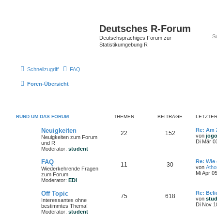
Deutsches R-Forum
Deutschsprachiges Forum zur
Statistikumgebung R
Schnellzugriff
FAQ
Foren-Übersicht
RUND UM DAS FORUM
THEMEN
BEITRÄGE
LETZTER
Neuigkeiten
Re: Am 
22
152
von
jog
Neuigkeiten zum Forum
Di Mär 0
und R
Moderator:
student
FAQ
Re: Wie 
11
30
von
Ath
Wiederkehrende Fragen
Mi Apr 0
zum Forum
Moderator:
EDi
Off Topic
Re: Bel
75
618
von
stu
Interessantes ohne
Di Nov 1
bestimmtes Thema!
Moderator:
student