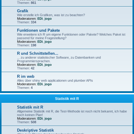
Themen:
861
Grafik
Wie erstelle ich Grafiken, was ist zu beachten?
Moderatoren:
EDi
,
jogo
Themen:
334
Funktionen und Pakete
Wie erweitere ich R um eigene Funktionen oder Pakete? Welches Paket ist
passend für meine Fragestellung?
Moderatoren:
EDi
,
jogo
Themen:
198
R und Schnittstellen...
... zu anderer statistischer Software, zu Datenbanken und
Programmiersprachen.
Moderatoren:
EDi
,
jogo
Themen:
42
R im web
Alles über shiny web applicationen und plumber APIs
Moderatoren:
EDi
,
jogo
Themen:
4
Statistik mit R
Statistik mit R
Allgemeine Statistik mit R, die Test-Methode ist noch nicht bekannt, ich habe
noch keinen Plan!
Moderatoren:
EDi
,
jogo
Themen:
508
Deskriptive Statistik