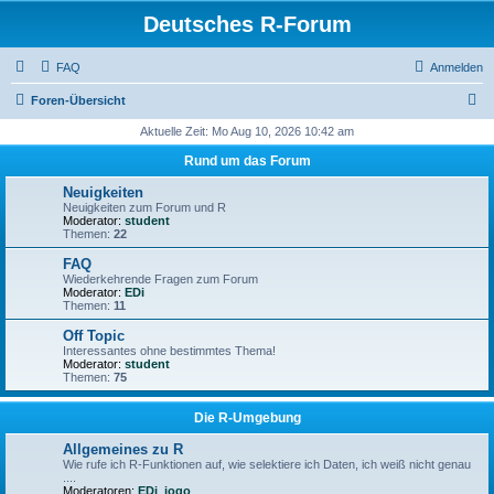
Deutsches R-Forum
FAQ
Anmelden
S
Foren-Übersicht
u
Aktuelle Zeit: Mo Aug 10, 2026 10:42 am
c
Rund um das Forum
h
Neuigkeiten
e
Neuigkeiten zum Forum und R
Moderator:
student
Themen:
22
FAQ
Wiederkehrende Fragen zum Forum
Moderator:
EDi
Themen:
11
Off Topic
Interessantes ohne bestimmtes Thema!
Moderator:
student
Themen:
75
Die R-Umgebung
Allgemeines zu R
Wie rufe ich R-Funktionen auf, wie selektiere ich Daten, ich weiß nicht genau
....
Moderatoren:
EDi
,
jogo