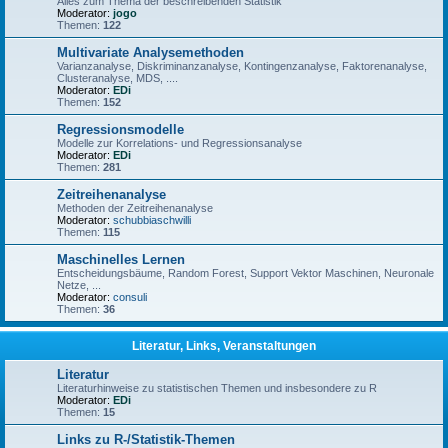
Alles zum Thema der beschreibenden Statistik
Moderator:
jogo
Themen:
122
Multivariate Analysemethoden
Varianzanalyse, Diskriminanzanalyse, Kontingenzanalyse, Faktorenanalyse,
Clusteranalyse, MDS, ....
Moderator:
EDi
Themen:
152
Regressionsmodelle
Modelle zur Korrelations- und Regressionsanalyse
Moderator:
EDi
Themen:
281
Zeitreihenanalyse
Methoden der Zeitreihenanalyse
Moderator:
schubbiaschwilli
Themen:
115
Maschinelles Lernen
Entscheidungsbäume, Random Forest, Support Vektor Maschinen, Neuronale
Netze, ...
Moderator:
consuli
Themen:
36
Literatur, Links, Veranstaltungen
Literatur
Literaturhinweise zu statistischen Themen und insbesondere zu R
Moderator:
EDi
Themen:
15
Links zu R-/Statistik-Themen