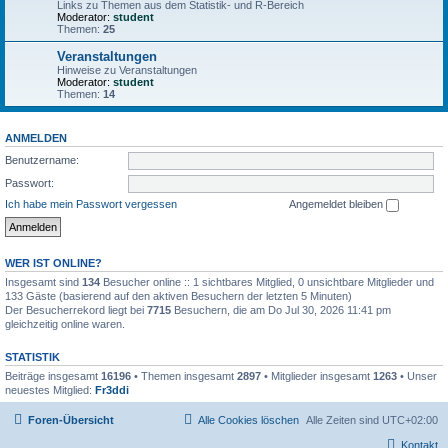
Links zu Themen aus dem Statistik- und R-Bereich
Moderator:
student
Themen:
25
Veranstaltungen
Hinweise zu Veranstaltungen
Moderator:
student
Themen:
14
ANMELDEN
Benutzername:
Passwort:
Ich habe mein Passwort vergessen
Angemeldet bleiben
WER IST ONLINE?
Insgesamt sind
134
Besucher online :: 1 sichtbares Mitglied, 0 unsichtbare Mitglieder und
133 Gäste (basierend auf den aktiven Besuchern der letzten 5 Minuten)
Der Besucherrekord liegt bei
7715
Besuchern, die am Do Jul 30, 2026 11:41 pm
gleichzeitig online waren.
STATISTIK
Beiträge insgesamt
16196
• Themen insgesamt
2897
• Mitglieder insgesamt
1263
• Unser
neuestes Mitglied:
Fr3ddi
Foren-Übersicht
Alle Cookies löschen
Alle Zeiten sind
UTC+02:00
Kontakt