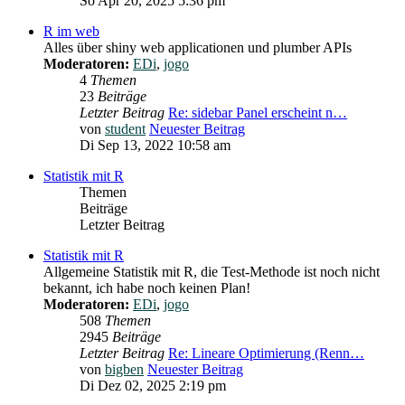
So Apr 20, 2025 5:36 pm
R im web
Alles über shiny web applicationen und plumber APIs
Moderatoren:
EDi
,
jogo
4
Themen
23
Beiträge
Letzter Beitrag
Re: sidebar Panel erscheint n…
von
student
Neuester Beitrag
Di Sep 13, 2022 10:58 am
Statistik mit R
Themen
Beiträge
Letzter Beitrag
Statistik mit R
Allgemeine Statistik mit R, die Test-Methode ist noch nicht
bekannt, ich habe noch keinen Plan!
Moderatoren:
EDi
,
jogo
508
Themen
2945
Beiträge
Letzter Beitrag
Re: Lineare Optimierung (Renn…
von
bigben
Neuester Beitrag
Di Dez 02, 2025 2:19 pm