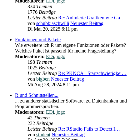
Moderatoren:
EDi
,
jogo
334
Themen
1776
Beiträge
Letzter Beitrag
Re: Animierte Grafiken wie Ga…
von
schubbiaschwilli
Neuester Beitrag
Di Mai 20, 2025 6:11 pm
Funktionen und Pakete
Wie erweitere ich R um eigene Funktionen oder Pakete?
Welches Paket ist passend für meine Fragestellung?
Moderatoren:
EDi
,
jogo
198
Themen
1025
Beiträge
Letzter Beitrag
Re: PKNCA - Startschwierigkei…
von
bigben
Neuester Beitrag
Mi Aug 28, 2024 8:11 pm
R und Schnittstellen...
... zu anderer statistischer Software, zu Datenbanken und
Programmiersprachen.
Moderatoren:
EDi
,
jogo
42
Themen
232
Beiträge
Letzter Beitrag
Re: RStudio Fails to Detect I…
von
student
Neuester Beitrag