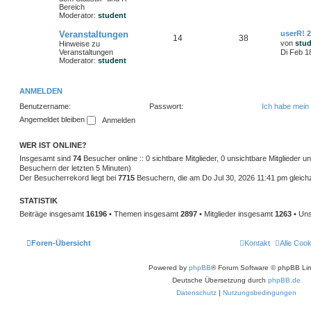
Bereich
Moderator:
student
Veranstaltungen
userR! 
14
38
von
stu
Hinweise zu
Veranstaltungen
Di Feb 1
Moderator:
student
ANMELDEN
Benutzername:
Passwort:
Ich habe mein
Angemeldet bleiben
WER IST ONLINE?
Insgesamt sind
74
Besucher online :: 0 sichtbare Mitglieder, 0 unsichtbare Mitglieder 
Besuchern der letzten 5 Minuten)
Der Besucherrekord liegt bei
7715
Besuchern, die am Do Jul 30, 2026 11:41 pm gleichze
STATISTIK
Beiträge insgesamt
16196
• Themen insgesamt
2897
• Mitglieder insgesamt
1263
• Uns
Foren-Übersicht
Kontakt
Alle Coo
Powered by
phpBB
® Forum Software © phpBB Lim
Deutsche Übersetzung durch
phpBB.de
Datenschutz
|
Nutzungsbedingungen