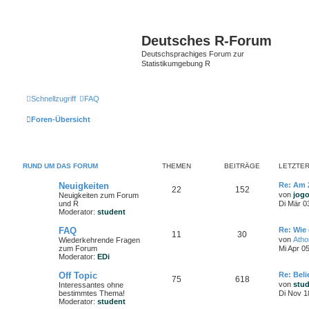
Deutsches R-Forum
Deutschsprachiges Forum zur
Statistikumgebung R
Schnellzugriff
FAQ
Foren-Übersicht
RUND UM DAS FORUM
THEMEN
BEITRÄGE
LETZTER
Neuigkeiten
Re: Am 
22
152
von
jog
Neuigkeiten zum Forum
und R
Di Mär 0
Moderator:
student
FAQ
Re: Wie 
11
30
von
Ath
Wiederkehrende Fragen
zum Forum
Mi Apr 0
Moderator:
EDi
Off Topic
Re: Bel
75
618
von
stu
Interessantes ohne
bestimmtes Thema!
Di Nov 1
Moderator:
student