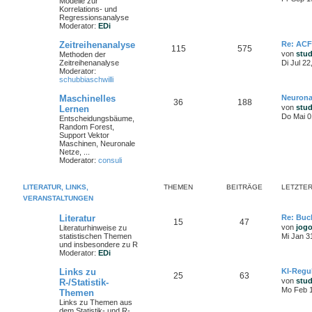
Modelle zur
Korrelations- und
Regressionsanalyse
Moderator:
EDi
Zeitreihenanalyse
Re: ACF
115
575
von
stu
Methoden der
Zeitreihenanalyse
Di Jul 2
Moderator:
schubbiaschwilli
Maschinelles
Neurona
36
188
von
stu
Lernen
Do Mai 0
Entscheidungsbäume,
Random Forest,
Support Vektor
Maschinen, Neuronale
Netze, ...
Moderator:
consuli
LITERATUR, LINKS,
THEMEN
BEITRÄGE
LETZTER
VERANSTALTUNGEN
Literatur
Re: Buc
15
47
von
jog
Literaturhinweise zu
statistischen Themen
Mi Jan 3
und insbesondere zu R
Moderator:
EDi
Links zu
KI-Regu
25
63
von
stu
R-/Statistik-
Mo Feb 1
Themen
Links zu Themen aus
dem Statistik- und R-