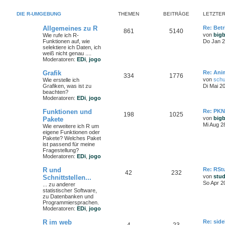
DIE R-UMGEBUNG
THEMEN
BEITRÄGE
LETZTER
Allgemeines zu R
Re: Bet
861
5140
von
big
Wie rufe ich R-
Funktionen auf, wie
Do Jan 2
selektiere ich Daten, ich
weiß nicht genau ....
Moderatoren:
EDi
,
jogo
Grafik
Re: Ani
334
1776
von
schu
Wie erstelle ich
Grafiken, was ist zu
Di Mai 2
beachten?
Moderatoren:
EDi
,
jogo
Funktionen und
Re: PKN
198
1025
von
big
Pakete
Mi Aug 2
Wie erweitere ich R um
eigene Funktionen oder
Pakete? Welches Paket
ist passend für meine
Fragestellung?
Moderatoren:
EDi
,
jogo
R und
Re: RStu
42
232
von
stu
Schnittstellen...
So Apr 2
... zu anderer
statistischer Software,
zu Datenbanken und
Programmiersprachen.
Moderatoren:
EDi
,
jogo
R im web
Re: side