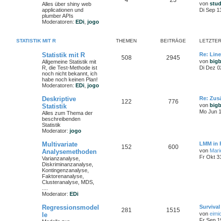
4
23
von
stu
Alles über shiny web
applicationen und
Di Sep 1
plumber APIs
Moderatoren:
EDi
,
jogo
STATISTIK MIT R
THEMEN
BEITRÄGE
LETZTER
Statistik mit R
Re: Lin
508
2945
von
big
Allgemeine Statistik mit
R, die Test-Methode ist
Di Dez 0
noch nicht bekannt, ich
habe noch keinen Plan!
Moderatoren:
EDi
,
jogo
Deskriptive
Re: Zusä
122
776
von
big
Statistik
Mo Jun 1
Alles zum Thema der
beschreibenden
Statistik
Moderator:
jogo
Multivariate
LMM in 
152
600
von
Mari
Analysemethoden
Fr Okt 3
Varianzanalyse,
Diskriminanzanalyse,
Kontingenzanalyse,
Faktorenanalyse,
Clusteranalyse, MDS,
....
Moderator:
EDi
Regressionsmodel
Survival
281
1515
von
eimi
le
Fr Sep 1