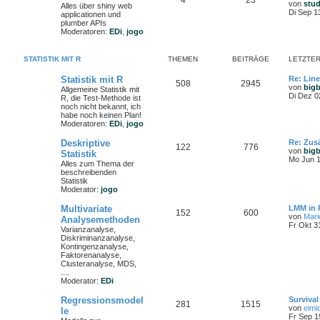
4
23
von
stu
Alles über shiny web
Di Sep 1
applicationen und
plumber APIs
Moderatoren:
EDi
,
jogo
STATISTIK MIT R
THEMEN
BEITRÄGE
LETZTER
Statistik mit R
Re: Lin
508
2945
von
big
Allgemeine Statistik mit
Di Dez 0
R, die Test-Methode ist
noch nicht bekannt, ich
habe noch keinen Plan!
Moderatoren:
EDi
,
jogo
Deskriptive
Re: Zusä
122
776
von
big
Statistik
Mo Jun 1
Alles zum Thema der
beschreibenden
Statistik
Moderator:
jogo
Multivariate
LMM in 
152
600
von
Mari
Analysemethoden
Fr Okt 3
Varianzanalyse,
Diskriminanzanalyse,
Kontingenzanalyse,
Faktorenanalyse,
Clusteranalyse, MDS,
....
Moderator:
EDi
Regressionsmodel
Survival
281
1515
von
eimi
le
Fr Sep 1