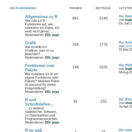
DIE R-UMGEBUNG
THEMEN
BEITRÄGE
LETZTER
Allgemeines zu R
Re: Bet
861
5140
von
big
Wie rufe ich R-
Do Jan 2
Funktionen auf, wie
selektiere ich Daten, ich
weiß nicht genau ....
Moderatoren:
EDi
,
jogo
Grafik
Re: Ani
334
1776
von
schu
Wie erstelle ich
Di Mai 2
Grafiken, was ist zu
beachten?
Moderatoren:
EDi
,
jogo
Funktionen und
Re: PKN
198
1025
von
big
Pakete
Mi Aug 2
Wie erweitere ich R um
eigene Funktionen oder
Pakete? Welches Paket
ist passend für meine
Fragestellung?
Moderatoren:
EDi
,
jogo
R und
Re: RStu
42
232
von
stu
Schnittstellen...
So Apr 2
... zu anderer
statistischer Software,
zu Datenbanken und
Programmiersprachen.
Moderatoren:
EDi
,
jogo
R im web
Re: side