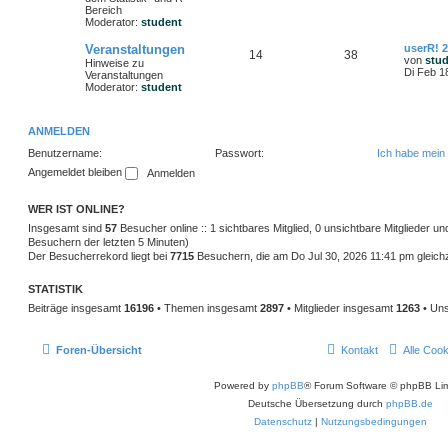
Bereich
Moderator:
student
Veranstaltungen
userR! 
14
38
von
stu
Hinweise zu
Di Feb 1
Veranstaltungen
Moderator:
student
ANMELDEN
Benutzername:
Passwort:
Ich habe mein
Angemeldet bleiben
WER IST ONLINE?
Insgesamt sind
57
Besucher online :: 1 sichtbares Mitglied, 0 unsichtbare Mitglieder u
Besuchern der letzten 5 Minuten)
Der Besucherrekord liegt bei
7715
Besuchern, die am Do Jul 30, 2026 11:41 pm gleichze
STATISTIK
Beiträge insgesamt
16196
• Themen insgesamt
2897
• Mitglieder insgesamt
1263
• Uns
Foren-Übersicht
Kontakt
Alle Coo
Powered by
phpBB
® Forum Software © phpBB Lim
Deutsche Übersetzung durch
phpBB.de
Datenschutz
|
Nutzungsbedingungen