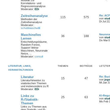
Modelle zur
Korrelations- und
Regressionsanalyse
Moderator:
EDi
Zeitreihenanalyse
Re: ACF
115
575
von
stu
Methoden der
Di Jul 2
Zeitreihenanalyse
Moderator:
schubbiaschwilli
Maschinelles
Neurona
36
188
von
stu
Lernen
Do Mai 0
Entscheidungsbäume,
Random Forest,
Support Vektor
Maschinen, Neuronale
Netze, ...
Moderator:
consuli
LITERATUR, LINKS,
THEMEN
BEITRÄGE
LETZTER
VERANSTALTUNGEN
Literatur
Re: Buc
15
47
von
jog
Literaturhinweise zu
Mi Jan 3
statistischen Themen
und insbesondere zu R
Moderator:
EDi
Links zu
KI-Regu
25
63
von
stu
R-/Statistik-
Mo Feb 1
Themen
Links zu Themen aus
dem Statistik- und R-