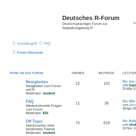
Deutsches R-Forum
Deutschsprachiges Forum zur
Statistikumgebung R
Schnellzugriff
FAQ
Foren-Übersicht
RUND UM DAS FORUM
THEMEN
BEITRÄGE
LETZTER
Neuigkeiten
Re: Am 
22
152
von
jog
Neuigkeiten zum Forum
Di Mär 0
und R
Moderator:
student
FAQ
Re: Wie 
11
30
von
Ath
Wiederkehrende Fragen
Mi Apr 0
zum Forum
Moderator:
EDi
Off Topic
Re: Bel
75
618
von
stu
Interessantes ohne
Di Nov 1
bestimmtes Thema!
Moderator:
student