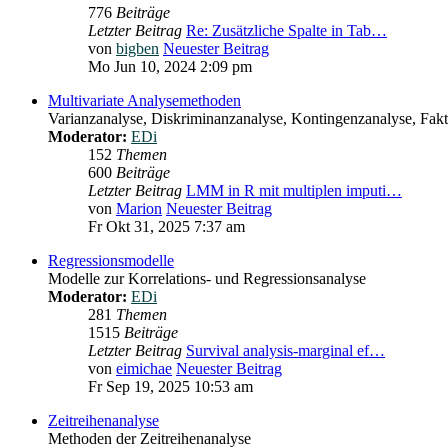
776
Beiträge
Letzter Beitrag
Re: Zusätzliche Spalte in Tab…
von
bigben
Neuester Beitrag
Mo Jun 10, 2024 2:09 pm
Multivariate Analysemethoden
Varianzanalyse, Diskriminanzanalyse, Kontingenzanalyse, Fakto
Moderator:
EDi
152
Themen
600
Beiträge
Letzter Beitrag
LMM in R mit multiplen imputi…
von
Marion
Neuester Beitrag
Fr Okt 31, 2025 7:37 am
Regressionsmodelle
Modelle zur Korrelations- und Regressionsanalyse
Moderator:
EDi
281
Themen
1515
Beiträge
Letzter Beitrag
Survival analysis-marginal ef…
von
eimichae
Neuester Beitrag
Fr Sep 19, 2025 10:53 am
Zeitreihenanalyse
Methoden der Zeitreihenanalyse