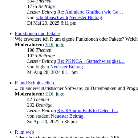
334
Themen
1776
Beiträge
Letzter Beitrag
Re: Animierte Grafiken wie Ga…
von
schubbiaschwilli
Neuester Beitrag
Di Mai 20, 2025 6:11 pm
Funktionen und Pakete
Wie erweitere ich R um eigene Funktionen oder Pakete? Welche
Moderatoren:
EDi
,
jogo
198
Themen
1025
Beiträge
Letzter Beitrag
Re: PKNCA - Startschwierigkei…
von
bigben
Neuester Beitrag
Mi Aug 28, 2024 8:11 pm
R und Schnittstellen...
... zu anderer statistischer Software, zu Datenbanken und Pro
Moderatoren:
EDi
,
jogo
42
Themen
232
Beiträge
Letzter Beitrag
Re: RStudio Fails to Detect I…
von
student
Neuester Beitrag
So Apr 20, 2025 5:36 pm
R im web
Alles über shiny web applicationen und plumber APIs