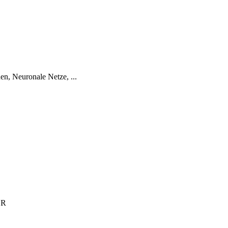
n, Neuronale Netze, ...
 R