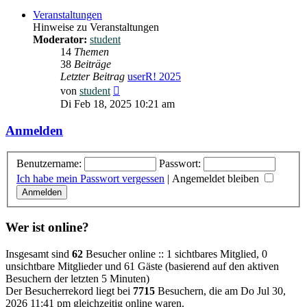
Veranstaltungen
Hinweise zu Veranstaltungen
Moderator:
student
14
Themen
38
Beiträge
Letzter Beitrag
userR! 2025
Neuester
von
student
Beitrag
Di Feb 18, 2025 10:21 am
Anmelden
Benutzername:
Passwort:
Ich habe mein Passwort vergessen
|
Angemeldet bleiben
Wer ist online?
Insgesamt sind
62
Besucher online :: 1 sichtbares Mitglied, 0
unsichtbare Mitglieder und 61 Gäste (basierend auf den aktiven
Besuchern der letzten 5 Minuten)
Der Besucherrekord liegt bei
7715
Besuchern, die am Do Jul 30,
2026 11:41 pm gleichzeitig online waren.