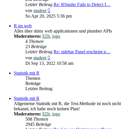
Letzter Beitrag
Re: RStudio Fails to Detect I…
Neuester
von
student
Beitrag
So Apr 20, 2025 5:36 pm
R im web
Alles über shiny web applicationen und plumber APIs
Moderatoren:
EDi
,
jogo
4
Themen
23
Beiträge
Letzter Beitrag
Re: sidebar Panel erscheint n…
Neuester
von
student
Beitrag
Di Sep 13, 2022 10:58 am
Statistik mit R
Themen
Beiträge
Letzter Beitrag
Statistik mit R
Allgemeine Statistik mit R, die Test-Methode ist noch nicht
bekannt, ich habe noch keinen Plan!
Moderatoren:
EDi
,
jogo
508
Themen
2945
Beiträge