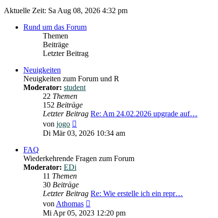
Aktuelle Zeit: Sa Aug 08, 2026 4:32 pm
Rund um das Forum
Themen
Beiträge
Letzter Beitrag
Neuigkeiten
Neuigkeiten zum Forum und R
Moderator:
student
22
Themen
152
Beiträge
Letzter Beitrag
Re: Am 24.02.2026 upgrade auf…
Neuester
von
jogo
Beitrag
Di Mär 03, 2026 10:34 am
FAQ
Wiederkehrende Fragen zum Forum
Moderator:
EDi
11
Themen
30
Beiträge
Letzter Beitrag
Re: Wie erstelle ich ein repr…
Neuester
von
Athomas
Beitrag
Mi Apr 05, 2023 12:20 pm