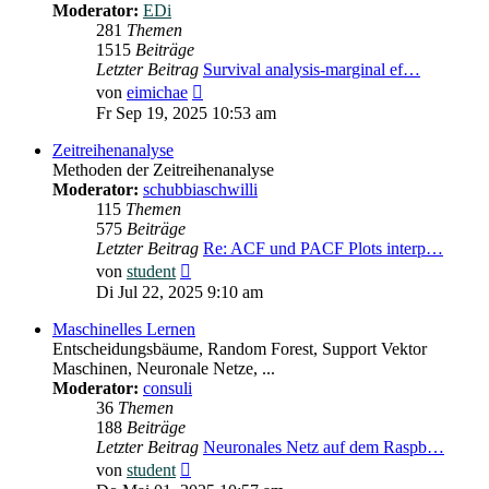
Moderator:
EDi
281
Themen
1515
Beiträge
Letzter Beitrag
Survival analysis-marginal ef…
Neuester
von
eimichae
Beitrag
Fr Sep 19, 2025 10:53 am
Zeitreihenanalyse
Methoden der Zeitreihenanalyse
Moderator:
schubbiaschwilli
115
Themen
575
Beiträge
Letzter Beitrag
Re: ACF und PACF Plots interp…
Neuester
von
student
Beitrag
Di Jul 22, 2025 9:10 am
Maschinelles Lernen
Entscheidungsbäume, Random Forest, Support Vektor
Maschinen, Neuronale Netze, ...
Moderator:
consuli
36
Themen
188
Beiträge
Letzter Beitrag
Neuronales Netz auf dem Raspb…
Neuester
von
student
Beitrag