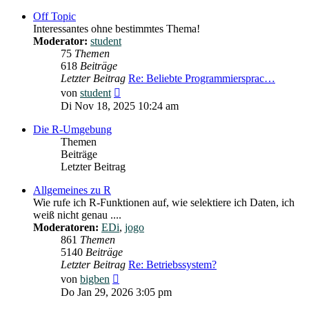
Off Topic
Interessantes ohne bestimmtes Thema!
Moderator:
student
75
Themen
618
Beiträge
Letzter Beitrag
Re: Beliebte Programmiersprac…
Neuester
von
student
Beitrag
Di Nov 18, 2025 10:24 am
Die R-Umgebung
Themen
Beiträge
Letzter Beitrag
Allgemeines zu R
Wie rufe ich R-Funktionen auf, wie selektiere ich Daten, ich
weiß nicht genau ....
Moderatoren:
EDi
,
jogo
861
Themen
5140
Beiträge
Letzter Beitrag
Re: Betriebssystem?
Neuester
von
bigben
Beitrag
Do Jan 29, 2026 3:05 pm