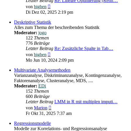
Letzter Beitrag
Re: Lineare Optimierung (Renn…
Neuester
von
bigben
Beitrag
Di Dez 02, 2025 2:19 pm
Deskriptive Statistik
Alles zum Thema der beschreibenden Statistik
Moderator:
jogo
122
Themen
776
Beiträge
Letzter Beitrag
Re: Zusätzliche Spalte in Tab…
Neuester
von
bigben
Beitrag
Mo Jun 10, 2024 2:09 pm
Multivariate Analysemethoden
Varianzanalyse, Diskriminanzanalyse, Kontingenzanalyse,
Faktorenanalyse, Clusteranalyse, MDS, ....
Moderator:
EDi
152
Themen
600
Beiträge
Letzter Beitrag
LMM in R mit multiplen imputi…
Neuester
von
Marion
Beitrag
Fr Okt 31, 2025 7:37 am
Regressionsmodelle
Modelle zur Korrelations- und Regressionsanalyse