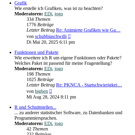
Grafik
Wie erstelle ich Grafiken, was ist zu beachten?
Moderatoren:
EDi
,
jogo
334
Themen
1776
Beiträge
Letzter Beitrag
Re: Animierte Grafiken wie Ga…
Neuester
von
schubbiaschwilli
Beitrag
Di Mai 20, 2025 6:11 pm
Funktionen und Pakete
Wie erweitere ich R um eigene Funktionen oder Pakete?
Welches Paket ist passend für meine Fragestellung?
Moderatoren:
EDi
,
jogo
198
Themen
1025
Beiträge
Letzter Beitrag
Re: PKNCA - Startschwierigkei…
Neuester
von
bigben
Beitrag
Mi Aug 28, 2024 8:11 pm
R und Schnittstellen...
... zu anderer statistischer Software, zu Datenbanken und
Programmiersprachen.
Moderatoren:
EDi
,
jogo
42
Themen
232
Beiträge