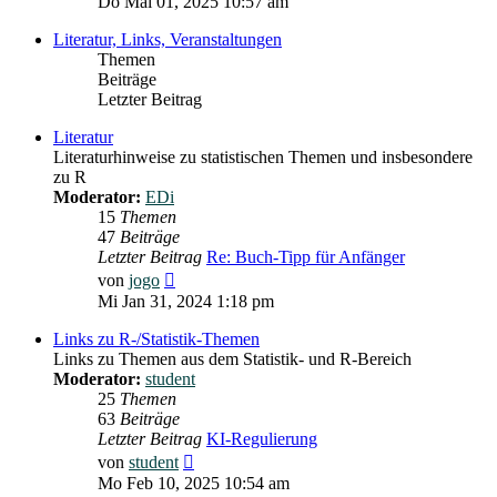
Do Mai 01, 2025 10:57 am
Literatur, Links, Veranstaltungen
Themen
Beiträge
Letzter Beitrag
Literatur
Literaturhinweise zu statistischen Themen und insbesondere
zu R
Moderator:
EDi
15
Themen
47
Beiträge
Letzter Beitrag
Re: Buch-Tipp für Anfänger
Neuester
von
jogo
Beitrag
Mi Jan 31, 2024 1:18 pm
Links zu R-/Statistik-Themen
Links zu Themen aus dem Statistik- und R-Bereich
Moderator:
student
25
Themen
63
Beiträge
Letzter Beitrag
KI-Regulierung
Neuester
von
student
Beitrag
Mo Feb 10, 2025 10:54 am