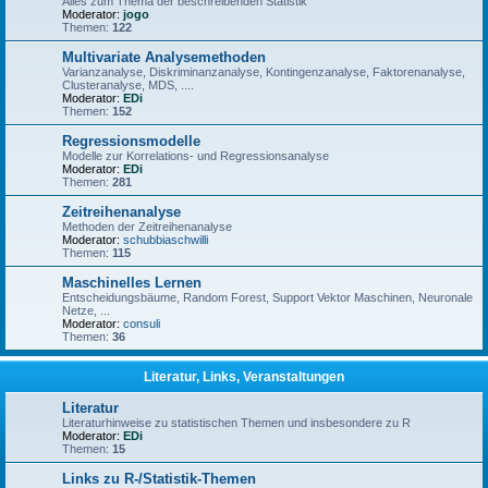
Alles zum Thema der beschreibenden Statistik
Moderator:
jogo
Themen:
122
Multivariate Analysemethoden
Varianzanalyse, Diskriminanzanalyse, Kontingenzanalyse, Faktorenanalyse,
Clusteranalyse, MDS, ....
Moderator:
EDi
Themen:
152
Regressionsmodelle
Modelle zur Korrelations- und Regressionsanalyse
Moderator:
EDi
Themen:
281
Zeitreihenanalyse
Methoden der Zeitreihenanalyse
Moderator:
schubbiaschwilli
Themen:
115
Maschinelles Lernen
Entscheidungsbäume, Random Forest, Support Vektor Maschinen, Neuronale
Netze, ...
Moderator:
consuli
Themen:
36
Literatur, Links, Veranstaltungen
Literatur
Literaturhinweise zu statistischen Themen und insbesondere zu R
Moderator:
EDi
Themen:
15
Links zu R-/Statistik-Themen