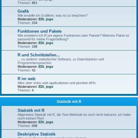
Themen:
861
Grafik
Wie erstelle ich Grafiken, was ist zu beachten?
Moderatoren:
EDi
,
jogo
Themen:
334
Funktionen und Pakete
Wie erweitere ich R um eigene Funktionen oder Pakete? Welches Paket ist
passend für meine Fragestellung?
Moderatoren:
EDi
,
jogo
Themen:
198
R und Schnittstellen...
... zu anderer statistischer Software, zu Datenbanken und
Programmiersprachen.
Moderatoren:
EDi
,
jogo
Themen:
42
R im web
Alles über shiny web applicationen und plumber APIs
Moderatoren:
EDi
,
jogo
Themen:
4
Statistik mit R
Statistik mit R
Allgemeine Statistik mit R, die Test-Methode ist noch nicht bekannt, ich habe
noch keinen Plan!
Moderatoren:
EDi
,
jogo
Themen:
508
Deskriptive Statistik