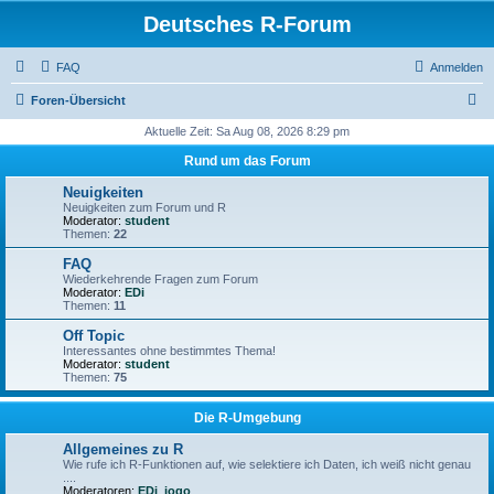
Deutsches R-Forum
FAQ
Anmelden
S
Foren-Übersicht
u
Aktuelle Zeit: Sa Aug 08, 2026 8:29 pm
c
Rund um das Forum
h
Neuigkeiten
e
Neuigkeiten zum Forum und R
Moderator:
student
Themen:
22
FAQ
Wiederkehrende Fragen zum Forum
Moderator:
EDi
Themen:
11
Off Topic
Interessantes ohne bestimmtes Thema!
Moderator:
student
Themen:
75
Die R-Umgebung
Allgemeines zu R
Wie rufe ich R-Funktionen auf, wie selektiere ich Daten, ich weiß nicht genau
....
Moderatoren:
EDi
,
jogo