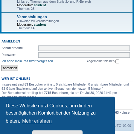
Links zu Themen aus dem Statistik- und R-Bereich
Moderator:
student
Themen:
25
Veranstaltungen
Hinweise zu Veranstaltungen
Moderator:
student
Themen:
14
ANMELDEN
Benutzername:
Passwort:
Ich habe mein Passwort vergessen
Angemeldet bleiben
WER IST ONLINE?
Insgesamt sind
53
Besucher online :: 0 sichtbare Mitglieder, 0 unsichtbare Mitglieder und
53 Gäste (basierend auf den aktiven Besuchern der letzten 5 Minuten)
Der Besucherrekord liegt bei
7715
Besuchern, die am Do Jul 30, 2026 11:41 pm
gleichzeitig online waren.
Diese Website nutzt Cookies, um dir den
STATISTIK
bestmöglichen Komfort bei der Nutzung zu
Beiträge insgesamt
16196
• Themen insgesamt
2897
• Mitglieder insgesamt
1263
• Unser
neuestes Mitglied:
Fr3ddi
bieten.
Mehr erfahren
Foren-Übersicht
Alle Zeiten sind
UTC+02:00