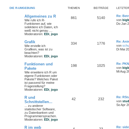
DIE R-UMGEBUNG
THEMEN
BEITRÄGE
LETZTER
Allgemeines zu R
Re: Bet
861
5140
von
big
Wie rufe ich R-
Funktionen auf, wie
Do Jan 2
selektiere ich Daten, ich
weiß nicht genau ....
Moderatoren:
EDi
,
jogo
Grafik
Re: Ani
334
1776
von
schu
Wie erstelle ich
Grafiken, was ist zu
Di Mai 2
beachten?
Moderatoren:
EDi
,
jogo
Funktionen und
Re: PKN
198
1025
von
big
Pakete
Mi Aug 2
Wie erweitere ich R um
eigene Funktionen oder
Pakete? Welches Paket
ist passend für meine
Fragestellung?
Moderatoren:
EDi
,
jogo
R und
Re: RStu
42
232
von
stu
Schnittstellen...
So Apr 2
... zu anderer
statistischer Software,
zu Datenbanken und
Programmiersprachen.
Moderatoren:
EDi
,
jogo
R im web
Re: side