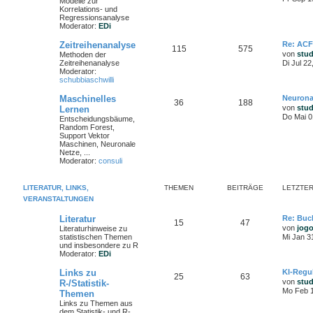
Modelle zur
Korrelations- und
Regressionsanalyse
Moderator:
EDi
Zeitreihenanalyse
Re: ACF
115
575
von
stu
Methoden der
Zeitreihenanalyse
Di Jul 2
Moderator:
schubbiaschwilli
Maschinelles
Neurona
36
188
von
stu
Lernen
Do Mai 0
Entscheidungsbäume,
Random Forest,
Support Vektor
Maschinen, Neuronale
Netze, ...
Moderator:
consuli
LITERATUR, LINKS,
THEMEN
BEITRÄGE
LETZTER
VERANSTALTUNGEN
Literatur
Re: Buc
15
47
von
jog
Literaturhinweise zu
statistischen Themen
Mi Jan 3
und insbesondere zu R
Moderator:
EDi
Links zu
KI-Regu
25
63
von
stu
R-/Statistik-
Mo Feb 1
Themen
Links zu Themen aus
dem Statistik- und R-