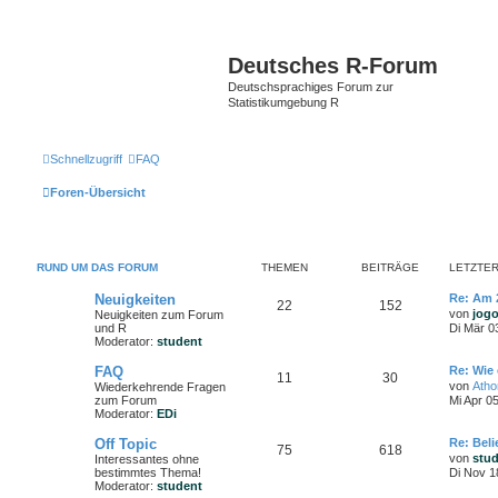
Deutsches R-Forum
Deutschsprachiges Forum zur
Statistikumgebung R
Schnellzugriff
FAQ
Foren-Übersicht
RUND UM DAS FORUM
THEMEN
BEITRÄGE
LETZTER
Neuigkeiten
Re: Am 
22
152
von
jog
Neuigkeiten zum Forum
und R
Di Mär 0
Moderator:
student
FAQ
Re: Wie 
11
30
von
Ath
Wiederkehrende Fragen
zum Forum
Mi Apr 0
Moderator:
EDi
Off Topic
Re: Bel
75
618
von
stu
Interessantes ohne
bestimmtes Thema!
Di Nov 1
Moderator:
student