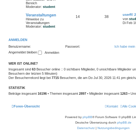
Bereich
Moderator:
student
Veranstaltungen
userR! 
14
38
von
stu
Hinweise zu
Veranstaltungen
Di Feb 1
Moderator:
student
ANMELDEN
Benutzername:
Passwort:
Ich habe mein
Angemeldet bleiben
WER IST ONLINE?
Insgesamt sind
63
Besucher online :: 0 sichtbare Mitglieder, 0 unsichtbare Mitglieder 
Besuchern der letzten 5 Minuten)
Der Besucherrekord liegt bei
7715
Besuchern, die am Do Jul 30, 2026 11:41 pm gleichze
STATISTIK
Beiträge insgesamt
16196
• Themen insgesamt
2897
• Mitglieder insgesamt
1263
• Uns
Foren-Übersicht
Kontakt
Alle Coo
Powered by
phpBB
® Forum Software © phpBB Lim
Deutsche Übersetzung durch
phpBB.de
Datenschutz
|
Nutzungsbedingungen