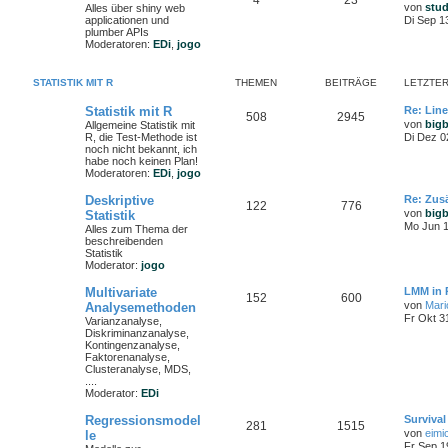
4
23
von
stu
Alles über shiny web
applicationen und
Di Sep 1
plumber APIs
Moderatoren:
EDi
,
jogo
STATISTIK MIT R
THEMEN
BEITRÄGE
LETZTER
Statistik mit R
Re: Lin
508
2945
von
big
Allgemeine Statistik mit
R, die Test-Methode ist
Di Dez 0
noch nicht bekannt, ich
habe noch keinen Plan!
Moderatoren:
EDi
,
jogo
Deskriptive
Re: Zusä
122
776
von
big
Statistik
Mo Jun 1
Alles zum Thema der
beschreibenden
Statistik
Moderator:
jogo
Multivariate
LMM in 
152
600
von
Mari
Analysemethoden
Fr Okt 3
Varianzanalyse,
Diskriminanzanalyse,
Kontingenzanalyse,
Faktorenanalyse,
Clusteranalyse, MDS,
....
Moderator:
EDi
Regressionsmodel
Survival
281
1515
von
eimi
le
Fr Sep 1