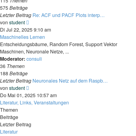
115
Themen
575
Beiträge
Letzter Beitrag
Re: ACF und PACF Plots interp…
Neuester
von
student
Beitrag
Di Jul 22, 2025 9:10 am
Maschinelles Lernen
Entscheidungsbäume, Random Forest, Support Vektor
Maschinen, Neuronale Netze, ...
Moderator:
consuli
36
Themen
188
Beiträge
Letzter Beitrag
Neuronales Netz auf dem Raspb…
Neuester
von
student
Beitrag
Do Mai 01, 2025 10:57 am
Literatur, Links, Veranstaltungen
Themen
Beiträge
Letzter Beitrag
Literatur