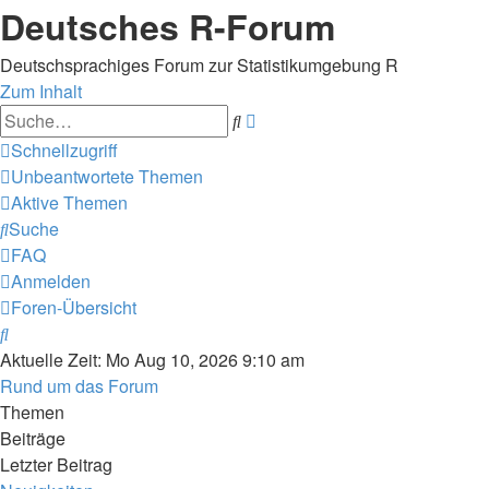
Deutsches R-Forum
Deutschsprachiges Forum zur Statistikumgebung R
Zum Inhalt
Erweiterte
Suche
Suche
Schnellzugriff
Unbeantwortete Themen
Aktive Themen
Suche
FAQ
Anmelden
Foren-Übersicht
Suche
Aktuelle Zeit: Mo Aug 10, 2026 9:10 am
Rund um das Forum
Themen
Beiträge
Letzter Beitrag