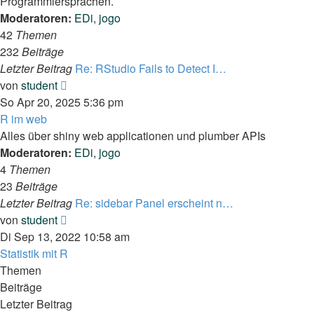
Programmiersprachen.
Moderatoren:
EDi
,
jogo
42
Themen
232
Beiträge
Letzter Beitrag
Re: RStudio Fails to Detect I…
Neuester
von
student
Beitrag
So Apr 20, 2025 5:36 pm
R im web
Alles über shiny web applicationen und plumber APIs
Moderatoren:
EDi
,
jogo
4
Themen
23
Beiträge
Letzter Beitrag
Re: sidebar Panel erscheint n…
Neuester
von
student
Beitrag
Di Sep 13, 2022 10:58 am
Statistik mit R
Themen
Beiträge
Letzter Beitrag