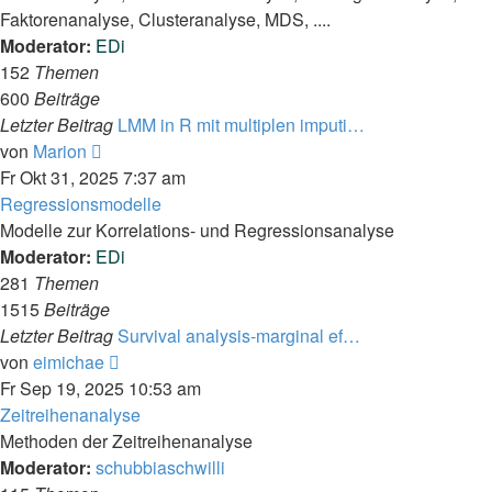
Faktorenanalyse, Clusteranalyse, MDS, ....
Moderator:
EDi
152
Themen
600
Beiträge
Letzter Beitrag
LMM in R mit multiplen imputi…
Neuester
von
Marion
Beitrag
Fr Okt 31, 2025 7:37 am
Regressionsmodelle
Modelle zur Korrelations- und Regressionsanalyse
Moderator:
EDi
281
Themen
1515
Beiträge
Letzter Beitrag
Survival analysis-marginal ef…
Neuester
von
eimichae
Beitrag
Fr Sep 19, 2025 10:53 am
Zeitreihenanalyse
Methoden der Zeitreihenanalyse
Moderator:
schubbiaschwilli