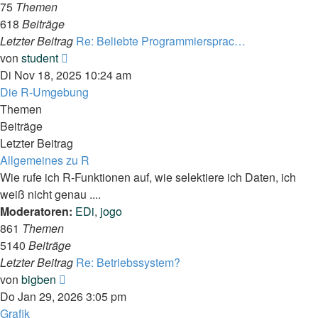
75
Themen
618
Beiträge
Letzter Beitrag
Re: Beliebte Programmiersprac…
Neuester
von
student
Beitrag
Di Nov 18, 2025 10:24 am
Die R-Umgebung
Themen
Beiträge
Letzter Beitrag
Allgemeines zu R
Wie rufe ich R-Funktionen auf, wie selektiere ich Daten, ich
weiß nicht genau ....
Moderatoren:
EDi
,
jogo
861
Themen
5140
Beiträge
Letzter Beitrag
Re: Betriebssystem?
Neuester
von
bigben
Beitrag
Do Jan 29, 2026 3:05 pm
Grafik