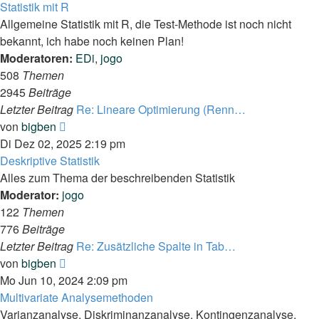
Statistik mit R
Allgemeine Statistik mit R, die Test-Methode ist noch nicht
bekannt, ich habe noch keinen Plan!
Moderatoren:
EDi
,
jogo
508
Themen
2945
Beiträge
Letzter Beitrag
Re: Lineare Optimierung (Renn…
Neuester
von
bigben
Beitrag
Di Dez 02, 2025 2:19 pm
Deskriptive Statistik
Alles zum Thema der beschreibenden Statistik
Moderator:
jogo
122
Themen
776
Beiträge
Letzter Beitrag
Re: Zusätzliche Spalte in Tab…
Neuester
von
bigben
Beitrag
Mo Jun 10, 2024 2:09 pm
Multivariate Analysemethoden
Varianzanalyse, Diskriminanzanalyse, Kontingenzanalyse,