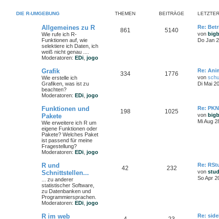
DIE R-UMGEBUNG
THEMEN
BEITRÄGE
LETZTER
Allgemeines zu R
Re: Bet
861
5140
von
big
Wie rufe ich R-
Funktionen auf, wie
Do Jan 2
selektiere ich Daten, ich
weiß nicht genau ....
Moderatoren:
EDi
,
jogo
Grafik
Re: Ani
334
1776
von
schu
Wie erstelle ich
Grafiken, was ist zu
Di Mai 2
beachten?
Moderatoren:
EDi
,
jogo
Funktionen und
Re: PKN
198
1025
von
big
Pakete
Mi Aug 2
Wie erweitere ich R um
eigene Funktionen oder
Pakete? Welches Paket
ist passend für meine
Fragestellung?
Moderatoren:
EDi
,
jogo
R und
Re: RStu
42
232
von
stu
Schnittstellen...
So Apr 2
... zu anderer
statistischer Software,
zu Datenbanken und
Programmiersprachen.
Moderatoren:
EDi
,
jogo
R im web
Re: side