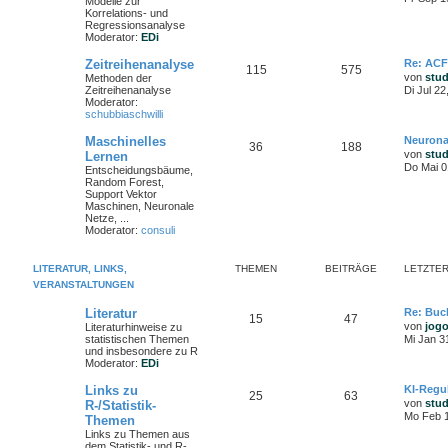
Modelle zur
Korrelations- und
Regressionsanalyse
Moderator:
EDi
Zeitreihenanalyse
Re: ACF
115
575
von
stu
Methoden der
Zeitreihenanalyse
Di Jul 2
Moderator:
schubbiaschwilli
Maschinelles
Neurona
36
188
von
stu
Lernen
Do Mai 0
Entscheidungsbäume,
Random Forest,
Support Vektor
Maschinen, Neuronale
Netze, ...
Moderator:
consuli
LITERATUR, LINKS,
THEMEN
BEITRÄGE
LETZTER
VERANSTALTUNGEN
Literatur
Re: Buc
15
47
von
jog
Literaturhinweise zu
statistischen Themen
Mi Jan 3
und insbesondere zu R
Moderator:
EDi
Links zu
KI-Regu
25
63
von
stu
R-/Statistik-
Mo Feb 1
Themen
Links zu Themen aus
dem Statistik- und R-