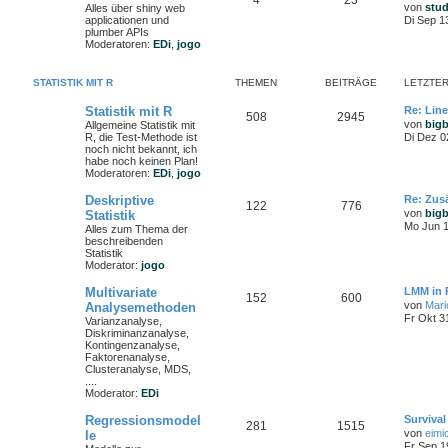
4
23
von
stu
Alles über shiny web
applicationen und
Di Sep 1
plumber APIs
Moderatoren:
EDi
,
jogo
STATISTIK MIT R
THEMEN
BEITRÄGE
LETZTER
Statistik mit R
Re: Lin
508
2945
von
big
Allgemeine Statistik mit
R, die Test-Methode ist
Di Dez 0
noch nicht bekannt, ich
habe noch keinen Plan!
Moderatoren:
EDi
,
jogo
Deskriptive
Re: Zusä
122
776
von
big
Statistik
Mo Jun 1
Alles zum Thema der
beschreibenden
Statistik
Moderator:
jogo
Multivariate
LMM in 
152
600
von
Mari
Analysemethoden
Fr Okt 3
Varianzanalyse,
Diskriminanzanalyse,
Kontingenzanalyse,
Faktorenanalyse,
Clusteranalyse, MDS,
....
Moderator:
EDi
Regressionsmodel
Survival
281
1515
von
eimi
le
Fr Sep 1