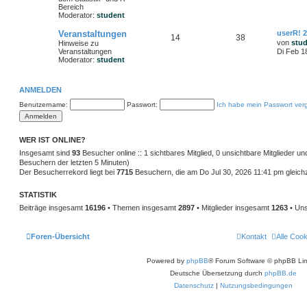
Bereich
Moderator:
student
Veranstaltungen
userR! 
14
38
von
stu
Hinweise zu
Veranstaltungen
Di Feb 1
Moderator:
student
ANMELDEN
Benutzername:
Passwort:
Ich habe mein Passwort ver
WER IST ONLINE?
Insgesamt sind
93
Besucher online :: 1 sichtbares Mitglied, 0 unsichtbare Mitglieder u
Besuchern der letzten 5 Minuten)
Der Besucherrekord liegt bei
7715
Besuchern, die am Do Jul 30, 2026 11:41 pm gleichze
STATISTIK
Beiträge insgesamt
16196
• Themen insgesamt
2897
• Mitglieder insgesamt
1263
• Uns
Foren-Übersicht
Kontakt
Alle Coo
Powered by
phpBB
® Forum Software © phpBB Lim
Deutsche Übersetzung durch
phpBB.de
Datenschutz
|
Nutzungsbedingungen