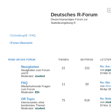
Deutsches R-Forum
Deutschsprachiges Forum zur
Statistikumgebung R
Schnellzugriff
FAQ
Foren-Übersicht
RUND UM DAS FORUM
THEMEN
BEITRÄGE
LETZTER
Neuigkeiten
Re: Am 
22
152
von
jog
Neuigkeiten zum Forum
und R
Di Mär 0
Moderator:
student
FAQ
Re: Wie 
11
30
von
Ath
Wiederkehrende Fragen
zum Forum
Mi Apr 0
Moderator:
EDi
Off Topic
Re: Bel
75
618
von
stu
Interessantes ohne
bestimmtes Thema!
Di Nov 1
Moderator:
student