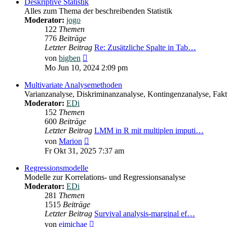
Deskriptive Statistik
Alles zum Thema der beschreibenden Statistik
Moderator:
jogo
122
Themen
776
Beiträge
Letzter Beitrag
Re: Zusätzliche Spalte in Tab…
Neuester
von
bigben
Beitrag
Mo Jun 10, 2024 2:09 pm
Multivariate Analysemethoden
Varianzanalyse, Diskriminanzanalyse, Kontingenzanalyse, Fakto
Moderator:
EDi
152
Themen
600
Beiträge
Letzter Beitrag
LMM in R mit multiplen imputi…
Neuester
von
Marion
Beitrag
Fr Okt 31, 2025 7:37 am
Regressionsmodelle
Modelle zur Korrelations- und Regressionsanalyse
Moderator:
EDi
281
Themen
1515
Beiträge
Letzter Beitrag
Survival analysis-marginal ef…
Neuester
von
eimichae