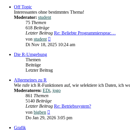
Off Topic
Interessantes ohne bestimmtes Thema!
Moderator:
student
75
Themen
618
Beiträge
Letzter Beitrag
Re: Beliebte Programmiersprac…
Neuester
von
student
Beitrag
Di Nov 18, 2025 10:24 am
Die R-Umgebung
Themen
Beiträge
Letzter Beitrag
Allgemeines zu R
Wie rufe ich R-Funktionen auf, wie selektiere ich Daten, ich wei
Moderatoren:
EDi
,
jogo
861
Themen
5140
Beiträge
Letzter Beitrag
Re: Betriebssystem?
Neuester
von
bigben
Beitrag
Do Jan 29, 2026 3:05 pm
Grafik