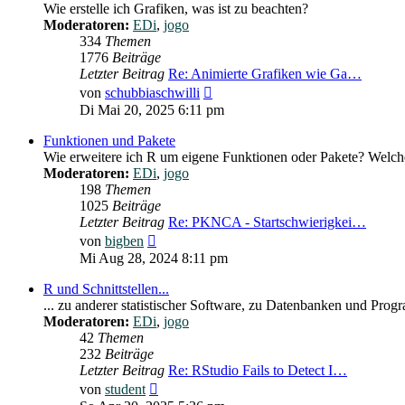
Wie erstelle ich Grafiken, was ist zu beachten?
Moderatoren:
EDi
,
jogo
334
Themen
1776
Beiträge
Letzter Beitrag
Re: Animierte Grafiken wie Ga…
Neuester
von
schubbiaschwilli
Beitrag
Di Mai 20, 2025 6:11 pm
Funktionen und Pakete
Wie erweitere ich R um eigene Funktionen oder Pakete? Welche
Moderatoren:
EDi
,
jogo
198
Themen
1025
Beiträge
Letzter Beitrag
Re: PKNCA - Startschwierigkei…
Neuester
von
bigben
Beitrag
Mi Aug 28, 2024 8:11 pm
R und Schnittstellen...
... zu anderer statistischer Software, zu Datenbanken und Pro
Moderatoren:
EDi
,
jogo
42
Themen
232
Beiträge
Letzter Beitrag
Re: RStudio Fails to Detect I…
Neuester
von
student
Beitrag