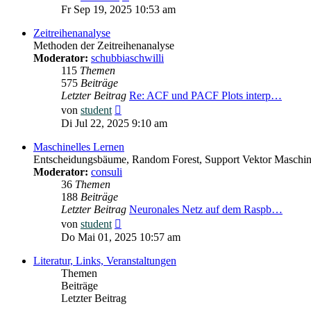
Beitrag
Fr Sep 19, 2025 10:53 am
Zeitreihenanalyse
Methoden der Zeitreihenanalyse
Moderator:
schubbiaschwilli
115
Themen
575
Beiträge
Letzter Beitrag
Re: ACF und PACF Plots interp…
Neuester
von
student
Beitrag
Di Jul 22, 2025 9:10 am
Maschinelles Lernen
Entscheidungsbäume, Random Forest, Support Vektor Maschine
Moderator:
consuli
36
Themen
188
Beiträge
Letzter Beitrag
Neuronales Netz auf dem Raspb…
Neuester
von
student
Beitrag
Do Mai 01, 2025 10:57 am
Literatur, Links, Veranstaltungen
Themen
Beiträge
Letzter Beitrag