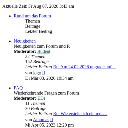
Aktuelle Zeit: Fr Aug 07, 2026 3:43 am
Rund um das Forum
Themen
Beiträge
Letzter Beitrag
Neuigkeiten
Neuigkeiten zum Forum und R
Moderator:
student
22
Themen
152
Beiträge
Letzter Beitrag
Re: Am 24.02.2026 upgrade auf…
Neuester
von
jogo
Beitrag
Di Mär 03, 2026 10:34 am
FAQ
Wiederkehrende Fragen zum Forum
Moderator:
EDi
11
Themen
30
Beiträge
Letzter Beitrag
Re: Wie erstelle ich ein repr…
Neuester
von
Athomas
Beitrag
Mi Apr 05, 2023 12:20 pm