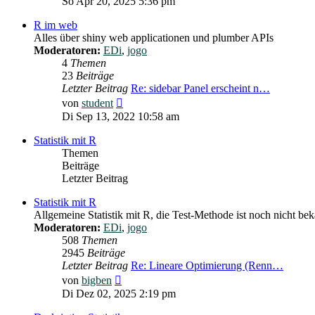
So Apr 20, 2025 5:36 pm
R im web
Alles über shiny web applicationen und plumber APIs
Moderatoren:
EDi
,
jogo
4
Themen
23
Beiträge
Letzter Beitrag
Re: sidebar Panel erscheint n…
Neuester
von
student
Beitrag
Di Sep 13, 2022 10:58 am
Statistik mit R
Themen
Beiträge
Letzter Beitrag
Statistik mit R
Allgemeine Statistik mit R, die Test-Methode ist noch nicht be
Moderatoren:
EDi
,
jogo
508
Themen
2945
Beiträge
Letzter Beitrag
Re: Lineare Optimierung (Renn…
Neuester
von
bigben
Beitrag
Di Dez 02, 2025 2:19 pm