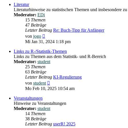
Literatur
Literaturhinweise zu statistischen Themen und insbesondere zu
Moderator:
EDi
15
Themen
47
Beiträge
Letzter Beitrag
Re: Buch-Tipp für Anfänger
Neuester
von
jogo
Beitrag
Mi Jan 31, 2024 1:18 pm
Links zu R-/Statistik-Themen
Links zu Themen aus dem Statistik- und R-Bereich
Moderator:
student
25
Themen
63
Beiträge
Letzter Beitrag
KI-Regulierung
Neuester
von
student
Beitrag
Mo Feb 10, 2025 10:54 am
Veranstaltungen
Hinweise zu Veranstaltungen
Moderator:
student
14
Themen
38
Beiträge
Letzter Beitrag
userR! 2025