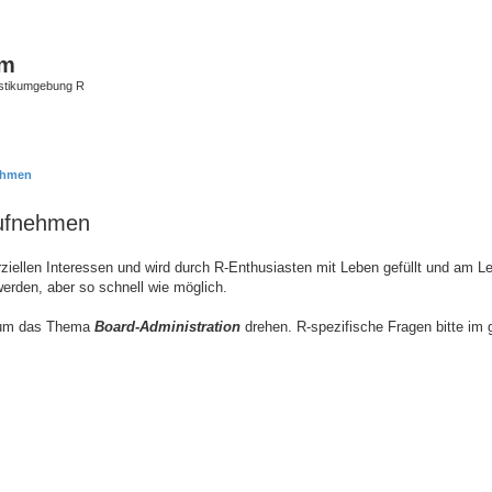
um
istikumgebung R
nehmen
aufnehmen
ziellen Interessen und wird durch R-Enthusiasten mit Leben gefüllt und am L
 werden, aber so schnell wie möglich.
ch um das Thema
Board-Administration
drehen. R-spezifische Fragen bitte im 