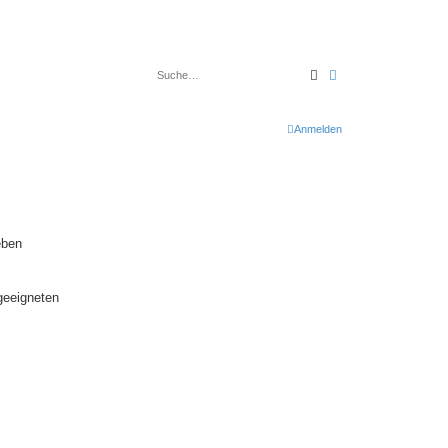
Suche
Erweiterte Suche
Anmelden
eben
geeigneten