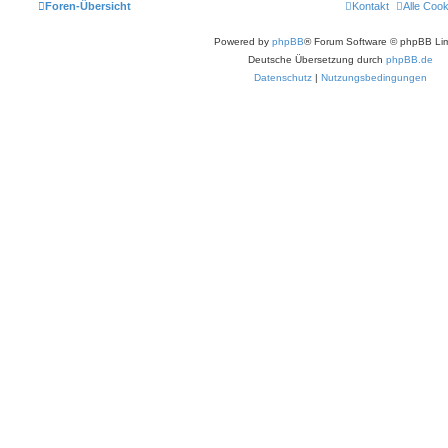
Foren-Übersicht
Kontakt
Alle Coo
Powered by
phpBB
® Forum Software © phpBB Lim
Deutsche Übersetzung durch
phpBB.de
Datenschutz
|
Nutzungsbedingungen