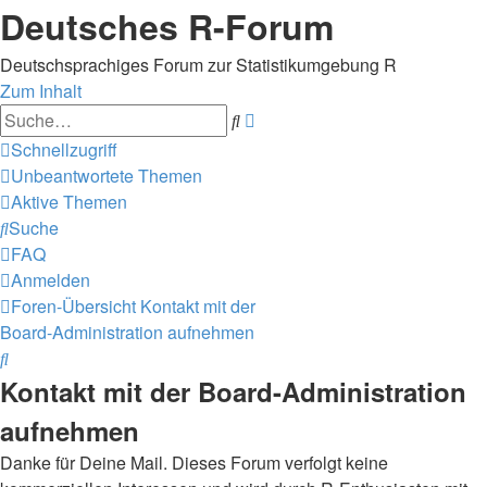
Deutsches R-Forum
Deutschsprachiges Forum zur Statistikumgebung R
Zum Inhalt
Erweiterte
Suche
Suche
Schnellzugriff
Unbeantwortete Themen
Aktive Themen
Suche
FAQ
Anmelden
Foren-Übersicht
Kontakt mit der
Board-Administration aufnehmen
Suche
Kontakt mit der Board-Administration
aufnehmen
Danke für Deine Mail. Dieses Forum verfolgt keine