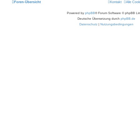
Foren-Übersicht
Kontakt
Alle Coo
Powered by
phpBB
® Forum Software © phpBB Lim
Deutsche Übersetzung durch
phpBB.de
Datenschutz
|
Nutzungsbedingungen