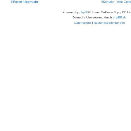
Foren-Übersicht
Kontakt
Alle Coo
Powered by
phpBB
® Forum Software © phpBB Lim
Deutsche Übersetzung durch
phpBB.de
Datenschutz
|
Nutzungsbedingungen