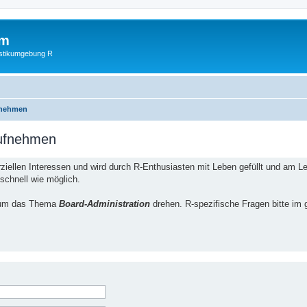
um
istikumgebung R
fnehmen
aufnehmen
iellen Interessen und wird durch R-Enthusiasten mit Leben gefüllt und am Leb
 schnell wie möglich.
ch um das Thema
Board-Administration
drehen. R-spezifische Fragen bitte im