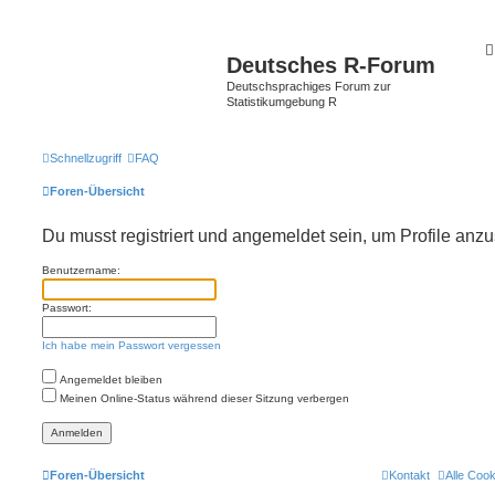
Deutsches R-Forum
Deutschsprachiges Forum zur
Statistikumgebung R
Schnellzugriff
FAQ
Foren-Übersicht
Du musst registriert und angemeldet sein, um Profile anz
Benutzername:
Passwort:
Ich habe mein Passwort vergessen
Angemeldet bleiben
Meinen Online-Status während dieser Sitzung verbergen
Foren-Übersicht
Kontakt
Alle Coo