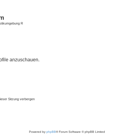
um
istikumgebung R
rofile anzuschauen.
ieser Sitzung verbergen
Powered by
phpBB
® Forum Software © phpBB Limited