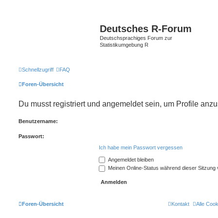
Deutsches R-Forum
Deutschsprachiges Forum zur
Statistikumgebung R
Schnellzugriff
FAQ
Foren-Übersicht
Du musst registriert und angemeldet sein, um Profile anz
Benutzername:
Passwort:
Ich habe mein Passwort vergessen
Angemeldet bleiben
Meinen Online-Status während dieser Sitzung
Foren-Übersicht
Kontakt
Alle Coo