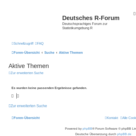
Deutsches R-Forum
Deutschsprachiges Forum zur
Statistikumgebung R
Schnellzugriff
FAQ
Foren-Übersicht
Suche
Aktive Themen
Aktive Themen
Zur erweiterten Suche
Es wurden keine passenden Ergebnisse gefunden.
Zur erweiterten Suche
Foren-Übersicht
Kontakt
Alle Coo
Powered by
phpBB
® Forum Software © phpBB Lim
Deutsche Übersetzung durch
phpBB.de