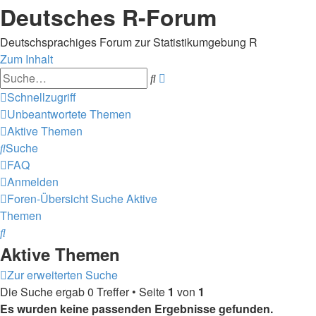
Deutsches R-Forum
Deutschsprachiges Forum zur Statistikumgebung R
Zum Inhalt
Erweiterte
Suche
Suche
Schnellzugriff
Unbeantwortete Themen
Aktive Themen
Suche
FAQ
Anmelden
Foren-Übersicht
Suche
Aktive
Themen
Suche
Aktive Themen
Zur erweiterten Suche
Die Suche ergab 0 Treffer • Seite
1
von
1
Es wurden keine passenden Ergebnisse gefunden.