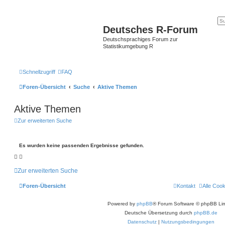
Deutsches R-Forum
Deutschsprachiges Forum zur
Statistikumgebung R
Schnellzugriff
FAQ
Foren-Übersicht
Suche
Aktive Themen
Aktive Themen
Zur erweiterten Suche
Es wurden keine passenden Ergebnisse gefunden.
Zur erweiterten Suche
Foren-Übersicht
Kontakt
Alle Coo
Powered by
phpBB
® Forum Software © phpBB Lim
Deutsche Übersetzung durch
phpBB.de
Datenschutz
|
Nutzungsbedingungen