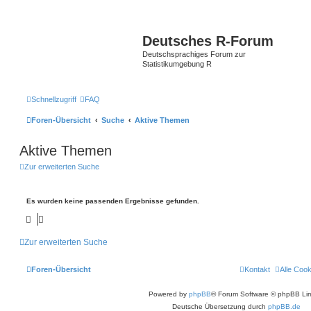
Deutsches R-Forum
Deutschsprachiges Forum zur
Statistikumgebung R
Schnellzugriff
FAQ
Foren-Übersicht
Suche
Aktive Themen
Aktive Themen
Zur erweiterten Suche
Es wurden keine passenden Ergebnisse gefunden.
Zur erweiterten Suche
Foren-Übersicht
Kontakt
Alle Coo
Powered by
phpBB
® Forum Software © phpBB Lim
Deutsche Übersetzung durch
phpBB.de