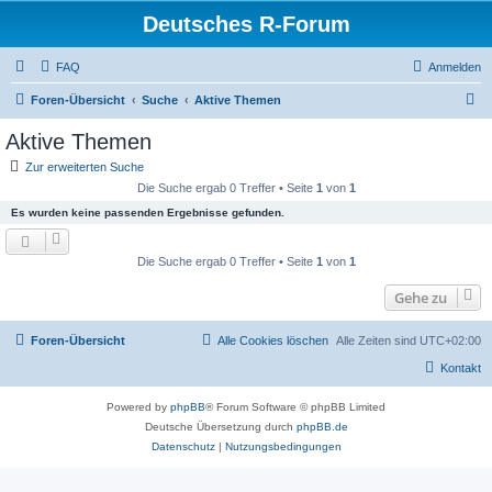
Deutsches R-Forum
FAQ
Anmelden
S
Foren-Übersicht
Suche
Aktive Themen
u
Aktive Themen
c
Zur erweiterten Suche
h
Die Suche ergab 0 Treffer • Seite
1
von
1
e
Es wurden keine passenden Ergebnisse gefunden.
Die Suche ergab 0 Treffer • Seite
1
von
1
Gehe zu
Foren-Übersicht
Alle Cookies löschen
Alle Zeiten sind
UTC+02:00
Kontakt
Powered by
phpBB
® Forum Software © phpBB Limited
Deutsche Übersetzung durch
phpBB.de
Datenschutz
|
Nutzungsbedingungen