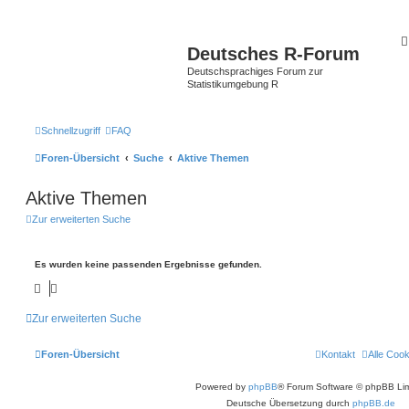
Deutsches R-Forum
Deutschsprachiges Forum zur
Statistikumgebung R
Schnellzugriff
FAQ
Foren-Übersicht
Suche
Aktive Themen
Aktive Themen
Zur erweiterten Suche
Es wurden keine passenden Ergebnisse gefunden.
Zur erweiterten Suche
Foren-Übersicht
Kontakt
Alle Coo
Powered by
phpBB
® Forum Software © phpBB Lim
Deutsche Übersetzung durch
phpBB.de