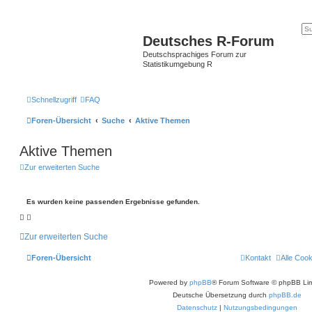
Deutsches R-Forum
Deutschsprachiges Forum zur
Statistikumgebung R
Schnellzugriff
FAQ
Foren-Übersicht
Suche
Aktive Themen
Aktive Themen
Zur erweiterten Suche
Es wurden keine passenden Ergebnisse gefunden.
Zur erweiterten Suche
Foren-Übersicht
Kontakt
Alle Coo
Powered by
phpBB
® Forum Software © phpBB Lim
Deutsche Übersetzung durch
phpBB.de
Datenschutz
|
Nutzungsbedingungen